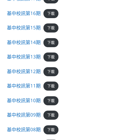
基中校訊第16期
下載
基中校訊第15期
下載
基中校訊第14期
下載
基中校訊第13期
下載
基中校訊第12期
下載
基中校訊第11期
下載
基中校訊第10期
下載
基中校訊第09期
下載
基中校訊第08期
下載