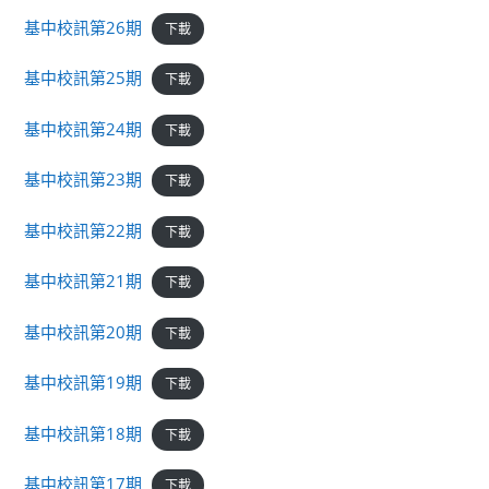
基中校訊第26期
下載
基中校訊第25期
下載
基中校訊第24期
下載
基中校訊第23期
下載
基中校訊第22期
下載
基中校訊第21期
下載
基中校訊第20期
下載
基中校訊第19期
下載
基中校訊第18期
下載
基中校訊第17期
下載