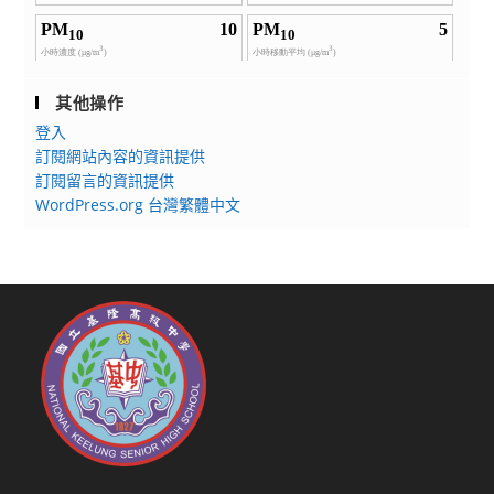
其他操作
登入
訂閱網站內容的資訊提供
訂閱留言的資訊提供
WordPress.org 台灣繁體中文