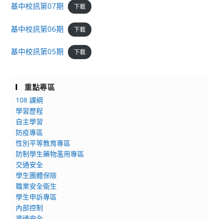
基中校訊第07期
下載
基中校訊第06期
下載
基中校訊第05期
下載
重點專區
108 課綱
學習歷程
自主學習
防疫專區
性別平等教育專區
防制學生藥物濫用專區
交通安全
學生團體保險
職業安全衛生
學生申訴專區
內部控制
資通安全