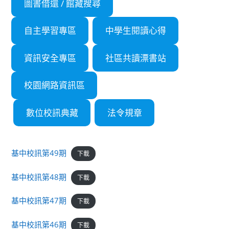
圖書借還 / 館藏搜尋
自主學習專區
中學生閱讀心得
資訊安全專區
社區共讀漂書站
校園網路資訊區
數位校訊典藏
法令規章
基中校訊第49期
下載
基中校訊第48期
下載
基中校訊第47期
下載
基中校訊第46期
下載