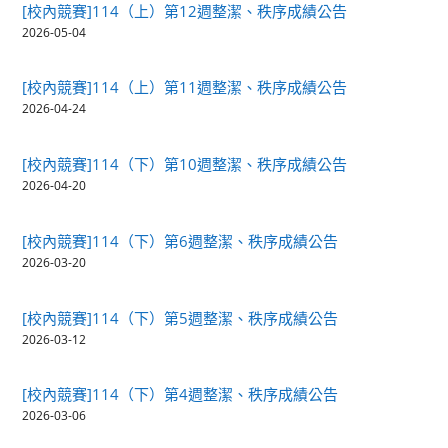
[校內競賽]114（上）第12週整潔、秩序成績公告
2026-05-04
[校內競賽]114（上）第11週整潔、秩序成績公告
2026-04-24
[校內競賽]114（下）第10週整潔、秩序成績公告
2026-04-20
[校內競賽]114（下）第6週整潔、秩序成績公告
2026-03-20
[校內競賽]114（下）第5週整潔、秩序成績公告
2026-03-12
[校內競賽]114（下）第4週整潔、秩序成績公告
2026-03-06