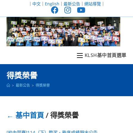
跳
｜
中文
｜
English
｜
最新公告
｜
網站導覽
｜
轉
至
主
要
內
容
KLSH基中首頁選單
得獎榮譽
>
最新公告
>
得獎榮譽
← 基中首頁
/ 得獎榮譽
[校內競賽]114（下）整潔、秩序成績期末公告