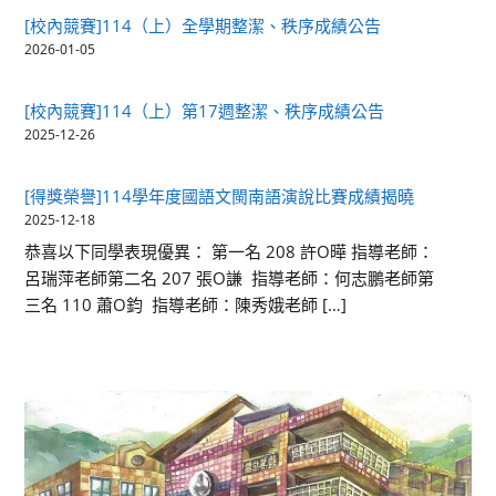
[校內競賽]114（上）全學期整潔、秩序成績公告
2026-01-05
[校內競賽]114（上）第17週整潔、秩序成績公告
2025-12-26
[得獎榮譽]114學年度國語文閩南語演說比賽成績揭曉
2025-12-18
恭喜以下同學表現優異： 第一名 208 許O曄 指導老師：
呂瑞萍老師第二名 207 張O謙 指導老師：何志鵬老師第
三名 110 蕭O鈞 指導老師：陳秀娥老師 […]