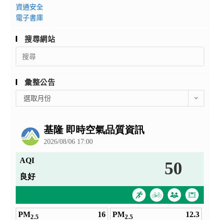
資通安全
電子書庫
搜尋網站
Search
for:
彙整公告
彙
選取月份
整
公
告