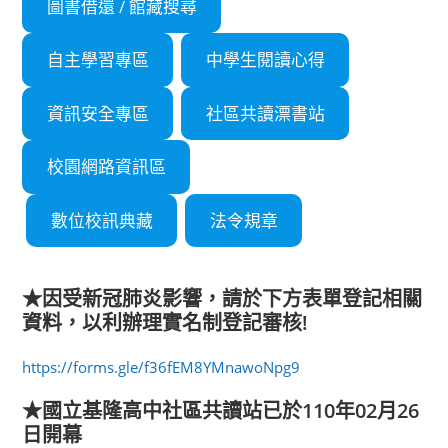
圖書借還 / 館藏搜尋
自主學習專區
中學生閱讀心得
資訊安全專區
社區共讀漂書站
校園網路資訊區
數位校訊典藏
法令規章
★因受新冠肺炎影響
，
請於下方表單登記相關
資料
，
以利辦理實名制登記審核!
https://forms.gle/f36fEM8YMnawoNpg9
★國立基隆高中社區共讀站已於110年02月26
日開幕