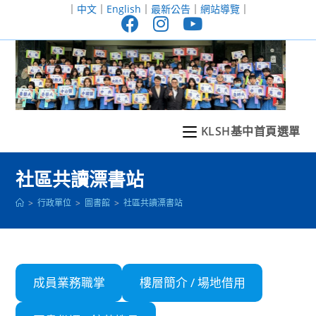
跳
｜
中文
｜
English
｜
最新公告
｜
網站導覽
｜
轉
至
主
要
內
容
KLSH基中首頁選單
社區共讀漂書站
>
行政單位
>
圖書館
>
社區共讀漂書站
成員業務職掌
樓層簡介 / 場地借用