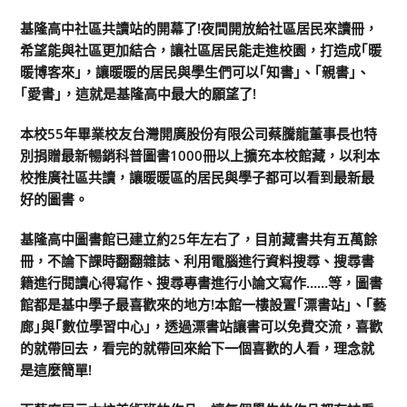
基隆高中社區共讀站的開幕了!夜間開放給社區居民來讀冊，
希望能與社區更加結合，讓社區居民能走進校園，打造成｢暖
暖博客來｣，讓暖暖的居民與學生們可以｢知書｣、｢親書｣、
｢愛書｣，這就是基隆高中最大的願望了!
本校55年畢業校友台灣開廣股份有限公司蔡騰龍董事長也特
別捐贈最新暢銷科普圖書1000冊以上擴充本校館藏，以利本
校推廣社區共讀，讓暖暖區的居民與學子都可以看到最新最
好的圖書。
基隆高中圖書館已建立約25年左右了，目前藏書共有五萬餘
冊，不論下課時翻翻雜誌、利用電腦進行資料搜尋、搜尋書
籍進行閱讀心得寫作、搜尋專書進行小論文寫作……等，圖書
館都是基中學子最喜歡來的地方!本館一樓設置｢漂書站｣、｢藝
廊｣與｢數位學習中心｣，透過漂書站讓書可以免費交流，喜歡
的就帶回去，看完的就帶回來給下一個喜歡的人看，理念就
是這麼簡單!