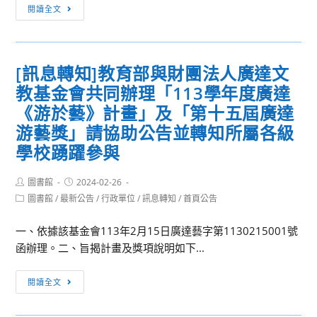
day
訊
閱讀全文
成
活
息
長
動
轉
營
知：
[訊息轉知]教育部與財團法人廣達文
臺
教基金會共同辦理「113學年度廣達
南
藝
《游於藝》計畫」及「第十五屆廣達
術
游藝獎」請協助公告並轉知所屬各級
大
學校踴躍參與
學
「第
Post
Post
圖書館
2024-02-26
十
author:
published:
Post
圖書館
/
最新公告
/
行政單位
/
訊息轉知
/
首頁公告
八
category:
屆
一、依據該基金會113年2月15日廣達藝字第1130215001號
藝
函辦理。二、旨揭計畫及獎項說明如下...
術
史
[訊
閱讀全文
教
息
育
轉