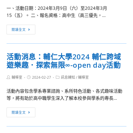
一、活動日期：2024年3月9日（六）至2024年3月
15（五）。 二、報名資格：高中生（高三優先，...
清
閱讀全文
華
大
學
活動消息：輔仁大學2024 輔仁跨域
未
遊樂趣．探索無限∞-open day活動
來
材
Post
Post
Post
輔導室
2024-02-27
子
訊息轉知
/
輔導室
author:
published:
category:
領
活動內容包含學系專業諮詢、系所特色活動、各式趣味活動
袖
等，將有助於高中職學生深入了解本校參與學系的專長...
營
活
閱讀全文
動
消
息：