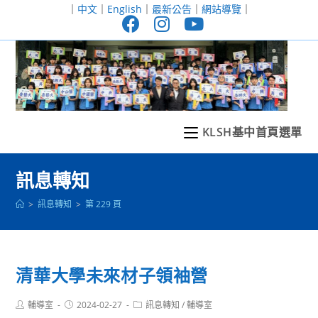
跳
｜
中文
｜
English
｜
最新公告
｜
網站導覽
｜
轉
至
主
要
內
容
KLSH基中首頁選單
訊息轉知
>
訊息轉知
>
第 229 頁
清華大學未來材子領袖營
Post
Post
Post
輔導室
2024-02-27
訊息轉知
/
輔導室
author:
published:
category: