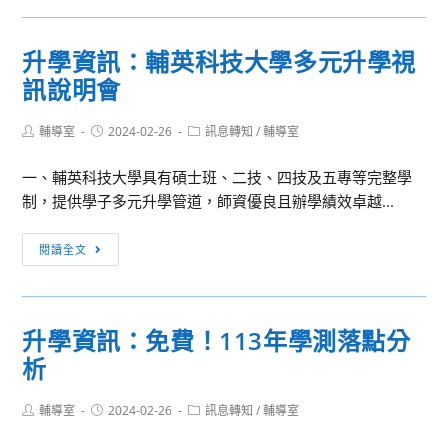
請
達
消
學
惠
游
息：
系
予
升學資訊：輔英科技大學多元升學視
藝
2024
列
協
獎」
訊說明會
世
講
助
請
新
座」
宣
協
Post
Post
Post
輔導室
2024-02-26
大
訊息轉知
/
輔導室
author:
published:
傳
category:
助
學
並
一、輔英科技大學具有碩士班、二技、四技及五專等完整學
公
社
鼓
制，提供學子多元升學管道，師資優良且辦學績效卓越...
告
會
勵
並
心
所
升
轉
閱讀全文
理
屬
學
知
學
踴
資
所
系
躍
訊：
屬
社
升學資訊：免費！113年學測落點分
參
輔
各
會
析
加
英
級
心
科
學
理
Post
Post
Post
輔導室
2024-02-26
技
訊息轉知
/
輔導室
校
體
author:
published:
category:
大
踴
驗