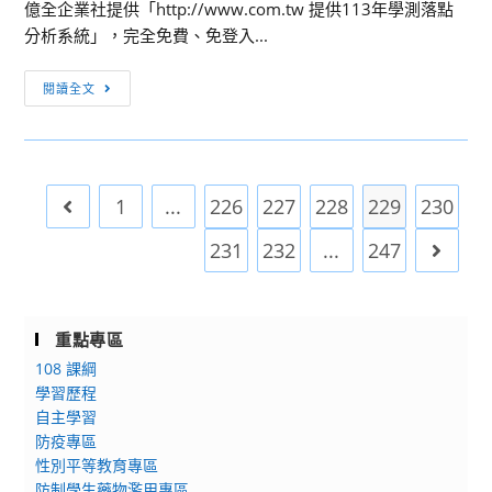
億全企業社提供「http://www.com.tw 提供113年學測落點
學
躍
營
分析系統」，完全免費、免登入...
多
參
－
元
與
以
升
閱讀全文
升
心
學
學
理
資
視
分
訊：
訊
析
免
說
1
...
226
227
228
229
230
Go to the previous page
說
費！
明
我‧
113
231
232
...
247
Go to 
會
們
年
的
學
故
測
重點專區
事
落
108 課綱
點
學習歷程
分
自主學習
析
防疫專區
性別平等教育專區
防制學生藥物濫用專區