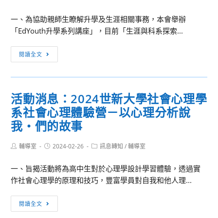
辦
author:
published:
category:
文
理
一、為協助親師生瞭解升學及生涯相關事務，本會舉辦
藝
「113
「EdYouth升學系列講座」，目前「生涯與科系探索...
創
學
作
年
升
閱讀全文
獎
度
學
自
廣
資
本
達
訊：
（113）
《游
活動消息：2024世新大學社會心理學
臺
年
於
系社會心理體驗營－以心理分析說
灣
3
藝》
一
我‧們的故事
月
計
滴
1
畫」
優
Post
Post
Post
輔導室
2024-02-26
訊息轉知
/
輔導室
日
及
author:
published:
category:
教
起
「第
一、旨揭活動將為高中生對於心理學設計學習體驗，透過實
育
開
十
作社會心理學的原理和技巧，豐富學員對自我和他人理...
協
始
五
會
徵
屆
活
「EdYouth
閱讀全文
件，
廣
動
升