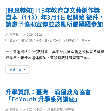
扎
知]
[訊息轉知]113年教育部文藝創作獎
根
教
自本（113）年3月1日起開始 徵件，
研
育
習
部
請惠予協助宣傳並鼓勵所屬踴躍參加
營
與
─
財
Post
Post
圖書館
2024-02-26
author:
published:
跟
團
Post
圖書館
/
最新公告
/
活動訊息
/
行政單位
/
訊息轉知
/
首頁公告
category:
風」
法
一、參選資格：(一)教師組：具中華民國國籍之公私立各級學
人
校專任、兼任及退休教師，並領有教師證書或立案...
廣
達
[訊
文
閱讀全文
息
教
轉
基
知]113
金
升學資訊：臺灣一滴優教育協會
年
會
「EdYouth 升學系列講座」
教
共
育
同
Post
Post
Post
輔導室
2024-02-26
部
訊息轉知
/
輔導室