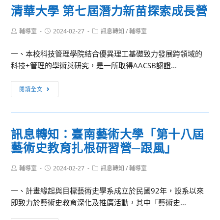
清華大學 第七屆潛力新苗探索成長營
輔
仁
Post
Post
Post
輔導室
2024-02-27
訊息轉知
/
輔導室
大
author:
published:
category:
學
一、本校科技管理學院結合優異理工基礎致力發展跨領域的
2024
科技+管理的學術與研究，是一所取得AACSB認證...
輔
仁
清
閱讀全文
跨
華
域
大
遊
學 第
樂
訊息轉知：臺南藝術大學「第十八屆
七
趣．
藝術史教育扎根研習營─跟風」
屆
探
潛
索
Post
Post
Post
輔導室
2024-02-27
力
訊息轉知
/
輔導室
無
author:
published:
category:
新
限
一、計畫緣起與目標藝術史學系成立於民國92年，設系以來
苗
∞-
即致力於藝術史教育深化及推廣活動，其中「藝術史...
探
open
索