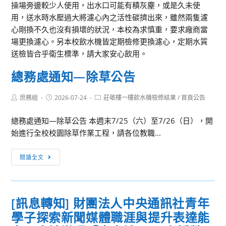
操場旁邊較少人使用，出水口可能有積灰塵，或是久未使
用，送水時水壓過大將濾心內之活性碳擠出來，雖然兩隻濾
心剛換不久也沒有損壞的狀況，本校為求慎重，要求廠商當
場更換濾心。另本校飲水機皆定期檢修更換濾心，定期水質
送檢皆合乎衛生標準，請大家安心飲用。
總務處通知—除草公告
Post
Post
Post
庶務組
2026-07-24
莊敬樓一樓飲水機檢修結果
/
首頁公告
author:
published:
category:
總務處通知—除草公告 本週末7/25（六）至7/26（日），開
始進行全校校園除草作業工程，請各位教職...
總
閱讀全文
務
處
通
[訊息轉知] 財團法人中央通訊社青年
知
學子探索新聞媒體職涯與提升表達能
—