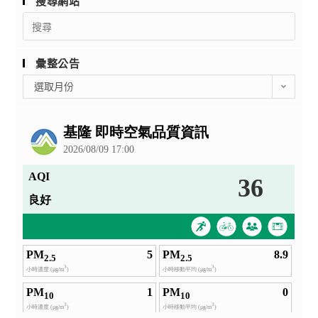
搜尋網站
9
Search
日
for:
中
午
彙整公告
12
彙
選取月份
點
整
(星
公
期
告
五)
前，
至
人
事
室
洽
詢
報
名
資