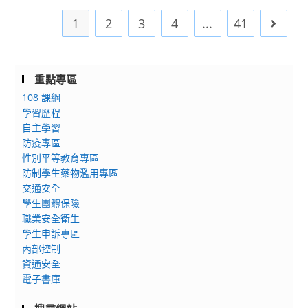
學
3
政
校
月
1
2
3
4
...
41
Go to 
策
教
20
及
師
日
業
介
前
務
重點專區
聘
繳
宣
108 課綱
作
回
導
學習歷程
業
至
之
自主學習
北
人
防疫專區
執
區
事
性別平等教育專區
行
會
室。)
防制學生藥物濫用專區
情
議，
交通安全
形
欲
學生團體保險
表
報
職業安全衛生
「無」
名
學生申訴專區
內部控制
者
資通安全
請
電子書庫
1
月