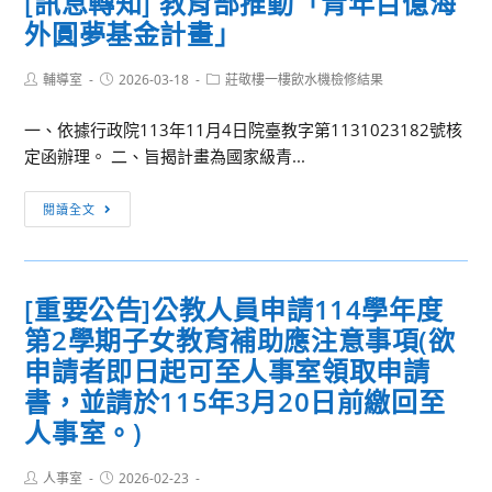
[訊息轉知] 教育部推動「青年百億海
太
學
力，
外圓夢基金計畫」
空
系
本
科
舉
社
Post
Post
Post
輔導室
2026-03-18
技
莊敬樓一樓飲水機檢修結果
辦
辦
author:
published:
category:
與
「115
理
一、依據行政院113年11月4日院臺教字第1131023182號核
海
年
「中
定函辦理。 二、旨揭計畫為國家級青...
洋
AI
央
教
智
社
[訊
閱讀全文
育
慧
2026
息
暨
機
主
轉
Google
器
播
知]
AI
[重要公告]公教人員申請114學年度
人
營」
教
素
夏
第2學期子女教育補助應注意事項(欲
育
養
令
部
申請者即日起可至人事室領取申請
認
營」，
推
書，並請於115年3月20日前繳回至
證
請
動
計
人事室。)
惠
「青
畫
予
年
Post
Post
人事室
2026-02-23
公