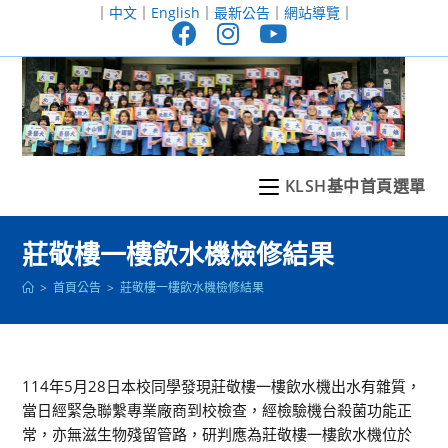
跳
｜
中文
｜
English
｜
最新公告
｜
網站導覽
｜
轉
至
主
要
內
容
KLSH基中首頁選單
莊敬樓一樓飲水機檢修結果
>
首頁公告
>
莊敬樓一樓飲水機檢修結果
114年5月28日本校同學發現莊敬樓一樓飲水機出水有雜質，
當日經緊急聯繫專業廠商到校檢查，經檢驗機台殺菌功能正
常，亦無滋生物殘留管路，研判應為莊敬樓一樓飲水機位於