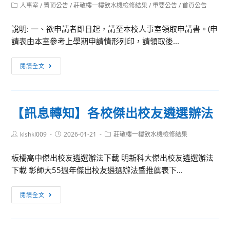
百
author:
published:
Post
人事室
/
置頂公告
/
莊敬樓一樓飲水機檢修結果
/
重要公告
/
首頁公告
告
億
category:
並
海
說明: 一、欲申請者即日起，請至本校人事室領取申請書。(申
鼓
外
請表由本室參考上學期申請情形列印，請領取後...
勵
圓
貴
夢
[重
閱讀全文
校
基
要
同
金
公
學
計
告]
報
【訊息轉知】各校傑出校友遴選辦法
畫」
公
名
教
參
Post
Post
Post
klshkl009
2026-01-21
莊敬樓一樓飲水機檢修結果
人
author:
published:
category:
加
員
板橋高中傑出校友遴選辦法下載 明新科大傑出校友遴選辦法
申
下載 彰師大55週年傑出校友遴選辦法暨推薦表下...
請
114
【訊
閱讀全文
學
息
年
轉
度
知】