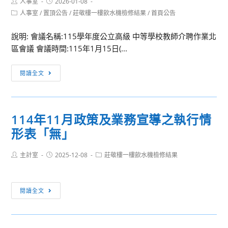
Post
Post
人事室
2026-01-08
author:
published:
即
「2026
Post
人事室
/
置頂公告
/
莊敬樓一樓飲水機檢修結果
/
首頁公告
category:
日
輔
起
大
說明: 會議名稱:115學年度公立高級 中等學校教師介聘作業北
可
開
區會議 會議時間:115年1月15日(...
至
箱
[重
人
日
閱讀全文
要
事
－
通
室
光
知]115
領
啟
114年11月政策及業務宣導之執行情
學
取
百
形表「無」
年
申
年・
度
請
躍
Post
Post
Post
主計室
2025-12-08
公
莊敬樓一樓飲水機檢修結果
書，
展
author:
published:
category:
立
並
薈
高
請
萃」
114
閱讀全文
級
於
活
年
中
115
動
11
等
年
月