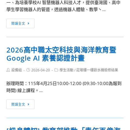
社
一、為培養學校AI 智慧機器人科技人才，提供臺灣國、高中
青
學生學習機器人的管道，透過機器人體驗、教學丶...
年
[訊
學
閱讀全文
息
子
轉
探
知]
索
2026高中職太空科技與海洋教育暨
國
新
Google AI 素養認證計畫
立
聞
臺
媒
Post
Post
Post
設備組
2026-04-20
灣
學生活動
/
莊敬樓一樓飲水機檢修結果
體
author:
published:
category:
師
職
辦理時間：115年4月25日10:00-12:00 (09:30-10:00為報到
範
涯
時間) 線上課程。...
大
與
學
提
2026
閱讀全文
機
升
高
電
表
中
工
達
職
程
能