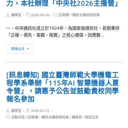
除
力，本社辦理「中央社2026主播營」
草
公
Post
Post
Post
輔導室
2026-06-04
莊敬樓一樓飲水機檢修結果
author:
published:
category:
告
一、中央通訊社成立於1924年，為國家級通訊社，長期秉持
「正確、領先、客觀、翔實」之核心價值。因應數...
[訊
閱讀全文
息
轉
知]
[訊息轉知] 國立臺灣師範大學機電工
財
程學系舉辦「115年AI 智慧機器人夏
團
法
令營」，請惠予公告並鼓勵貴校同學
人
報名參加
中
央
Post
Post
輔導室
2026-05-12
author:
published:
通
Post
活動訊息
/
莊敬樓一樓飲水機檢修結果
/
輔導室
/
首頁公告
category:
訊