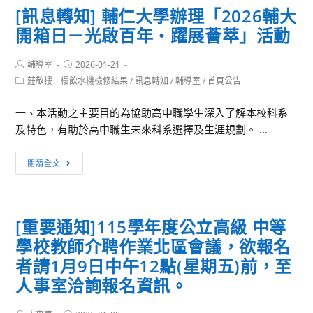
第
[訊息轉知] 輔仁大學辦理「2026輔大
各
2
開箱日－光啟百年・躍展薈萃」活動
校
學
傑
期
Post
Post
輔導室
2026-01-21
出
子
author:
published:
Post
莊敬樓一樓飲水機檢修結果
/
訊息轉知
/
輔導室
/
首頁公告
校
category:
女
友
教
一、本活動之主要目的為協助高中職學生深入了解本校科系
遴
育
及特色，有助於高中職生未來科系選擇及生涯規劃。 ...
選
補
辦
助
[訊
閱讀全文
法
應
息
注
轉
意
知]
[重要通知]115學年度公立高級 中等
事
輔
學校教師介聘作業北區會議，欲報名
項
仁
(欲
大
者請1月9日中午12點(星期五)前，至
申
學
人事室洽詢報名資訊。
請
辦
者
理