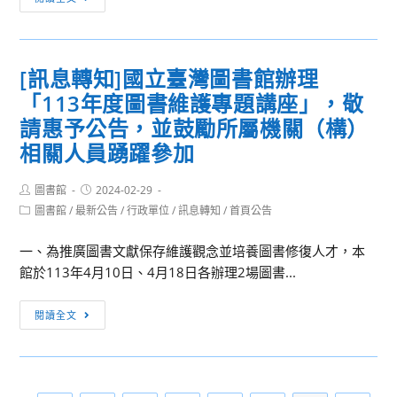
加
動
究
轉
與
知]
實
[訊息轉知]國立臺灣圖書館辦理
更
作
「113年度圖書維護專題講座」，敬
正
結
本
請惠予公告，並鼓勵所屬機關（構）
合
校
相關人員踴躍參加
寫
英
作，
語
促
Post
Post
圖書館
2024-02-29
author:
published:
學
Post
進
圖書館
/
最新公告
/
行政單位
/
訊息轉知
/
首頁公告
category:
系
語
113
一、為推廣圖書文獻保存維護觀念並培養圖書修復人才，本
文
年
館於113年4月10日、4月18日各辦理2場圖書...
能
2
力
[訊
月
閱讀全文
發
息
20
展，
轉
日
了
知]
師
解
國