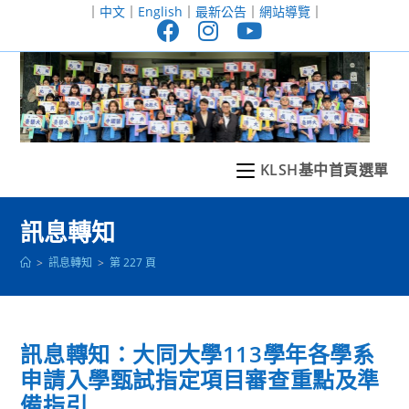
跳
｜
中文
｜
English
｜
最新公告
｜
網站導覽
｜
轉
至
主
要
內
容
KLSH基中首頁選單
訊息轉知
>
訊息轉知
>
第 227 頁
訊息轉知：大同大學113學年各學系
申請入學甄試指定項目審查重點及準
備指引