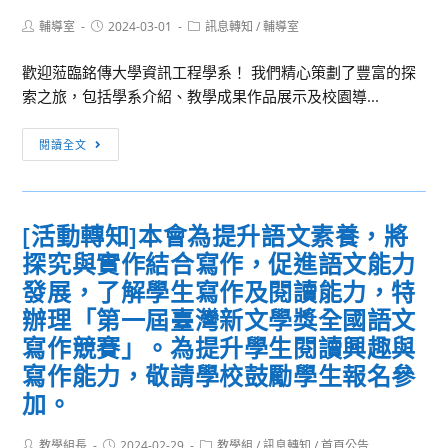
原
系
員
Post
Post
Post
輔導室
2024-03-01
住
訊息轉知
/
輔導室
所
author:
published:
category:
美
民
探
感
歡迎蒞臨銘傳大學資訊工程學系！ 我們精心策劃了豐富的探
族
險
素
索之旅，包括學系介紹、教學成果作品展示及校園導...
學
趣
養
生
訊
提
閱讀全文
升
息
升
大
轉
計
學
知：
畫」-
輔
[活動轉知]本會為提升語文素養，將
銘
第
導
探究與實作結合寫作，促進語文能力
傳
四
講
資
發展，了解學生寫作及閱讀能力，特
期
座
工
美
辦理「第一屆臺灣新文學獎全國語文
探
感
寫作競賽」。為提升學生閱讀興趣與
索
磨
寫作能力，敬請學校鼓勵學生報名參
之
課
加。
旅：
師
啟
線
Post
Post
Post
教學組長
2024-02-29
教學組
/
訊息轉知
/
首頁公告