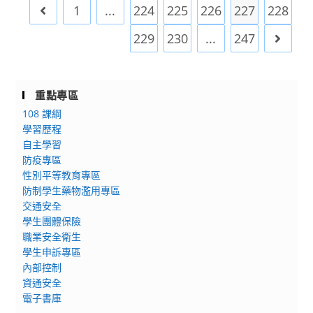
大
學
1
...
224
225
226
227
228
Go to the previous page
立
英
生
臺
語
229
230
...
247
寫
Go to 
灣
字
作
圖
第
及
書
1131004750
閱
重點專區
館
號
讀
108 課綱
辦
函，
能
學習歷程
理
請
力，
自主學習
「113
查
特
防疫專區
年
照。
辦
性別平等教育專區
度
理
防制學生藥物濫用專區
圖
「第
交通安全
書
學生團體保險
一
維
職業安全衛生
屆
護
學生申訴專區
臺
專
內部控制
灣
資通安全
題
新
電子書庫
講
文