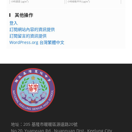
踴
與
躍
寫
其他操作
參
作
登入
加
能
訂閱網站內容的資訊提供
力，
訂閱留言的資訊提供
敬
WordPress.org 台灣繁體中文
請
學
校
鼓
勵
學
生
報
名
參
加。
地址：205 基隆市暖暖區源遠路20號
No.20, Yuanyuan Rd., Nuannuan Dist., Keelung City