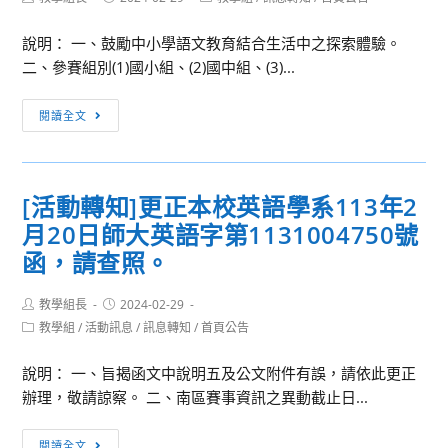
航
上
author:
published:
category:
未
課
說明： 一、鼓勵中小學語文教育結合生活中之探索體驗。
來
程，
二、參賽組別(1)國小組、(2)國中組、(3)...
惠
請
[活
閱讀全文
協
動
助
轉
轉
知]
知
[活動轉知]更正本校英語學系113年2
本
所
月20日師大英語字第1131004750號
會
屬
為
函，請查照。
並
提
鼓
升
Post
Post
教學組長
2024-02-29
勵
author:
published:
語
Post
教學組
/
活動訊息
/
訊息轉知
/
首頁公告
踴
category:
文
躍
說明： 一、旨揭函文中說明五及公文附件有誤，請依此更正
素
報
辦理，敬請諒察。 二、南區賽事資訊之異動截止日...
養，
名
將
參
[活
探
閱讀全文