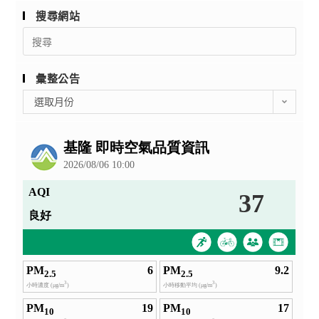
座」，
學
搜尋網站
敬
獎
Search
請
全
for:
惠
國
予
彙整公告
語
公
文
彙
選取月份
告，
整
寫
並
公
作
鼓
告
競
勵
賽」。
所
為
屬
提
機
升
關
學
（構）
生
相
閱
關
讀
人
興
員
趣