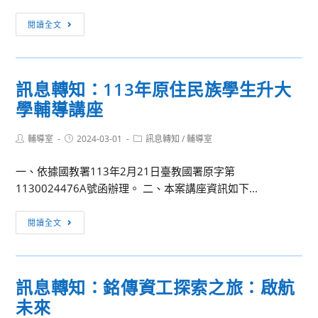
臺
訊
閱讀全文
北
息
藝
轉
術
知：
大
訊息轉知：113年原住民族學生升大
2024
學
學輔導講座
淡
辦
江
理
Post
Post
Post
輔導室
2024-03-01
大
訊息轉知
/
輔導室
「中
author:
published:
category:
學
小
一、依據國教署113年2月21日臺教國署原字第
工
學
1130024476A號函辦理。 二、本案講座資訊如下...
學
在
院
職
訊
閱讀全文
與
教
息
AI
師
轉
創
暨
知：
智
訊息轉知：銘傳資工探索之旅：啟航
行
113
學
政
未來
年
院-
人