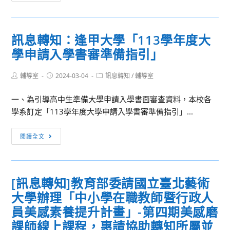
立
系
臺
申
北
請
訊息轉知：逢甲大學「113學年度大
大
入
學申請入學書審準備指引」
學
學
「113
甄
Post
Post
Post
輔導室
2024-03-04
學
訊息轉知
/
輔導室
試
author:
published:
category:
年
指
一、為引導高中生準備大學申請入學書面審查資料，本校各
度
定
學系訂定「113學年度大學申請入學書審準備指引」...
大
項
學
目
訊
閱讀全文
申
審
息
請
查
轉
入
重
知：
學
[訊息轉知]教育部委請國立臺北藝術
點
逢
審
及
大學辦理「中小學在職教師暨行政人
甲
查
準
大
員美感素養提升計畫」-第四期美感磨
資
備
學
課師線上課程，惠請協助轉知所屬並
料
指