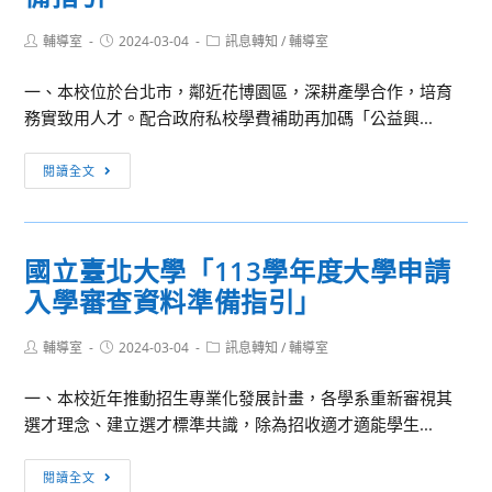
Post
Post
Post
輔導室
2024-03-04
訊息轉知
/
輔導室
author:
published:
category:
一、本校位於台北市，鄰近花博園區，深耕產學合作，培育
務實致用人才。配合政府私校學費補助再加碼「公益興...
訊
閱讀全文
息
轉
知：
國立臺北大學「113學年度大學申請
大
入學審查資料準備指引」
同
大
Post
Post
Post
輔導室
2024-03-04
學
訊息轉知
/
輔導室
author:
published:
category:
113
一、本校近年推動招生專業化發展計畫，各學系重新審視其
學
選才理念、建立選才標準共識，除為招收適才適能學生...
年
各
國
閱讀全文
學