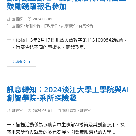
「113
準
鼓勵踴躍報名參加
引
學
備
年
指
Post
Post
圖書館
2024-03-01
度
author:
published:
引」
Post
圖書館
/
最新公告
/
行政單位
/
訊息轉知
/
首頁公告
大
category:
學
一、依據113年2月17日北藝大藝教字第1131000542號函。
申
二、旨案集結不同的藝術家、團體及單...
請
入
[訊
閱讀全文
學
息
書
轉
審
知]
訊息轉知：2024淡江大學工學院與AI
準
教
創智學院-系所探險趣
備
育
指
部
引」
Post
Post
Post
輔導室
2024-03-01
委
訊息轉知
/
輔導室
author:
published:
category:
請
一、旨揭活動係為協助高中生瞭解AI技術及其創新應用、探
國
索未來學習與就業的多元發展、開發無限潛能的大學...
立