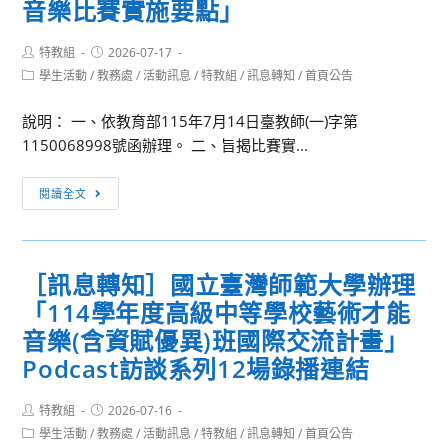
音樂比賽實施要點」
立
要
生
清
點
踴
Post
Post
特教組
2026-07-17
華
author:
published:
躍
Post
學生活動
/
教務處
/
活動訊息
/
特教組
/
訊息轉知
/
首頁公告
大
category:
報
學
名
說明： 一、依教育部115年7月14日臺教師(一)字第
語
參
1150068998號函辦理。 二、旨揭比賽實...
文
加!
中
［訊
閱讀全文
心
息
55
轉
期
知］
外
［訊息轉知］國立臺灣師範大學辦理
「115
語
「114學年度高級中等學校藝術才能
學
推
年
音樂(含資賦優異)班國際交流計畫」
廣
度
Podcast訪談系列12場錄播連結
課
全
程
國
Post
Post
特教組
2026-07-16
「語
author:
published:
學
Post
學生活動
/
教務處
/
活動訊息
/
特教組
/
訊息轉知
/
首頁公告
文
category: