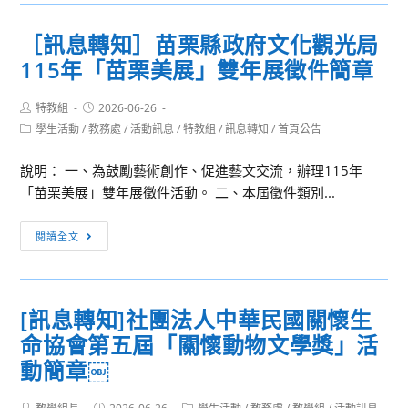
留
學
學
年
［訊息轉知］苗栗縣政府文化觀光局
試
度
115年「苗栗美展」雙年展徵件簡章
驗
高
（EJU）
級
Post
Post
特教組
2026-06-26
報
中
author:
published:
Post
學生活動
/
教務處
/
活動訊息
/
特教組
/
訊息轉知
/
首頁公告
名
等
category:
開
學
說明： 一、為鼓勵藝術創作、促進藝文交流，辦理115年
跑
校
「苗栗美展」雙年展徵件活動。 二、本屆徵件類別...
了!
藝
請
術
［訊
閱讀全文
有
才
息
興
能
轉
趣
音
知］
的
[訊息轉知]社團法人中華民國關懷生
樂
苗
學
(含
命協會第五屆「關懷動物文學獎」活
栗
生
資
縣
動簡章￼
手
賦
政
刀
優
府
Post
Post
Post