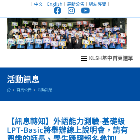
跳
｜
中文
｜
English
｜
最新公告
｜
網站導覽
｜
轉
至
主
要
內
容
KLSH基中首頁選單
活動訊息
>
首頁公告
>
活動訊息
【訊息轉知】外語能力測驗-基礎級
LPT-Basic將舉辦線上說明會，請有
興趣的師長、學生踴躍報名參加!