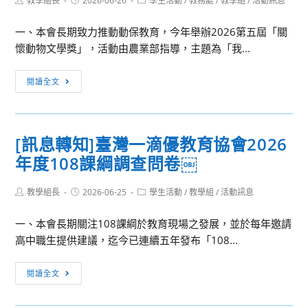
教學組長
2026-06-26
學生活動
/
教務處
/
教學組
/
活動訊息
報
author:
published:
category:
異)
文
名!
班
一、本會長期致力推動動保教育，今年舉辦2026第五屆「關
化
國
懷動物文學獎」，活動由農業部指導，主題為「我...
觀
際
光
[訊
交
局
閱讀全文
息
流
115
轉
計
年
知]
畫」
「苗
[訊息轉知]臺灣一滴優教育協會2026
社
Podcast
栗
年度108課綱調查問卷￼
團
訪
美
法
談
展」
Post
Post
Post
教學組長
人
2026-06-25
學生活動
/
教學組
/
活動訊息
系
雙
author:
published:
category:
中
列
年
一、本會長期關注108課綱於教育現場之發展，並於每年邀請
華
12
展
高中職生提供建議，迄今已連續五年發布「108...
民
場
徵
國
錄
件
[訊
閱讀全文
關
播
簡
息
懷
連
章
轉