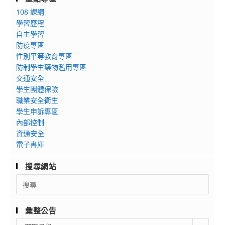
問
學
108 課綱
卷
電
學習歷程
￼
子
自主學習
防疫專區
工
性別平等教育專區
程
防制學生藥物濫用專區
系
交通安全
辦
學生團體保險
理
職業安全衛生
「儀
學生申訴專區
表
內部控制
乙
資通安全
級
電子書庫
115
搜尋網站
新
版
Search
for:
技
術
彙整公告
士
彙