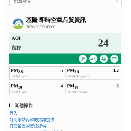
技
選取月份
整
能
公
檢
告
定」
教
師
研
習
第
2
梯
次
其他操作
登入
訂閱網站內容的資訊提供
訂閱留言的資訊提供