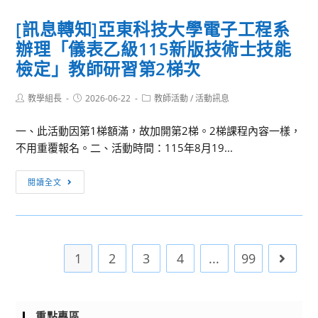
生
結
知]
命
[訊息轉知]亞東科技大學電子工程系
臺
協
辦理「儀表乙級115新版技術士技能
灣
會
一
檢定」教師研習第2梯次
第
滴
五
優
Post
Post
Post
教學組長
2026-06-22
教師活動
/
活動訊息
屆
author:
published:
category:
教
「關
一、此活動因第1梯額滿，故加開第2梯。2梯課程內容一樣，
育
懷
不用重覆報名。二、活動時間：115年8月19...
協
動
會
物
[訊
2026
閱讀全文
文
息
年
學
轉
度
獎」
知]
108
活
亞
課
動
1
2
3
4
...
99
Go to 
東
綱
簡
科
調
章
技
查
￼
大
重點專區