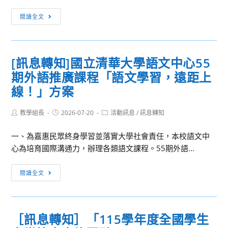
級
［訊
閱讀全文
LPT-
息
Basic
轉
將
知］
舉
[訊息轉知]國立清華大學語文中心55
115
辦
期外語推廣課程「語文學習，遠距上
學
線
年
線！」方案
上
度
說
全
Post
Post
Post
教學組長
2026-07-20
活動訊息
/
訊息轉知
明
author:
published:
category:
國
會，
一、為嘉惠民眾終身學習並落實大學社會責任，本校語文中
學
請
心為培育國際溝通力，辦理各類語文課程。55期外語...
生
有
音
興
[訊
樂
閱讀全文
趣
息
比
的
轉
賽
師
知]
實
長、
［訊息轉知］「115學年度全國學生
國
施
學