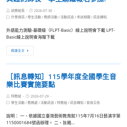
Post
Post
試務組長
2026-07-30
author:
published:
Post
升學資訊
/
學生活動
/
教師活動
/
活動訊息
/
考試相關
/
訊息轉知
category:
外語能力測驗-基礎級（FLPT-Basic）線上說明會下載 LPT-
Basic線上說明會海報下載
【訊
閱讀全文
息
轉
知】
［訊息轉知］115學年度全國學生音
外
樂比賽實施要點
語
能
Post
Post
特教組
2026-07-29
力
author:
published:
Post
學生活動
/
教務處
/
活動訊息
/
特教組
/
訊息轉知
/
首頁公告
測
category:
驗-
說明： 一、依據國立臺灣藝術教育館115年7月16日藝演字第
基
1150001684號函辦理。 二、旨揭...
礎