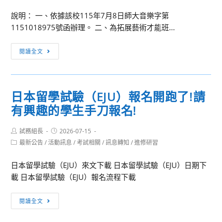
生
學
音
說明： 一、依據該校115年7月8日師大音樂字第
習，
樂
1151018975號函辦理。 二、為拓展藝術才能班...
遠
比
距
［訊
賽
閱讀全文
上
息
實
線！」
轉
施
方
知］
要
案
日本留學試驗（EJU）報名開跑了!請
國
點」
有興趣的學生手刀報名!
立
臺
Post
Post
試務組長
灣
2026-07-15
author:
published:
Post
最新公告
/
活動訊息
/
考試相關
/
訊息轉知
/
進修研習
師
category:
範
日本留學試驗（EJU）來文下載 日本留學試驗（EJU）日期下
大
載 日本留學試驗（EJU）報名流程下載
學
辦
日
閱讀全文
理
本
「114