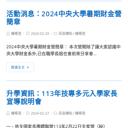
展
敬
獎
知：
請
活動消息：2024中央大學暑期財金營
全
中
惠
簡章
國
山
予
語
醫
公
文
Post
Post
Post
輔導室
2024-02-29
學
訊息轉知
/
輔導室
author:
published:
告，
category:
寫
大
並
2024中央大學暑期財金營簡章： 本次營期除了讓大家認識中
作
學-
鼓
央大學財金系外,已在職學長姐也會前來分享會...
競
系
勵
賽」。
所
所
活
為
閱讀全文
招
屬
動
提
生
機
消
升
選
關
息：
學
才、
升學資訊：113年技專多元入學家長
（構）
2024
生
學
宣導說明會
相
中
閱
系
關
央
讀
理
Post
Post
人
Post
輔導室
2024-02-27
大
訊息轉知
/
輔導室
興
念、
author:
published:
category:
員
學
趣
未
一、依全國家長團體聯盟113年2月22日全家盟（秘）
踴
暑