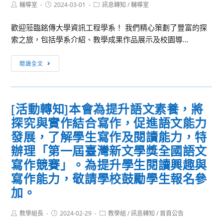
Post
Post
Post
輔導室
2024-03-01
訊息轉知
/
輔導室
author:
published:
category:
歡迎蒞臨銘傳大學資訊工程學系！ 我們精心策劃了豐富的探
索之旅，包括學系介紹、教學成果作品展示及校園導...
訊
閱讀全文
息
轉
知：
[活動轉知]本會為提升語文素養，將
銘
探究與實作結合寫作，促進語文能力
傳
資
發展，了解學生寫作及閱讀能力，特
工
辦理「第一屆臺灣新文學獎全國語文
探
寫作競賽」。為提升學生閱讀興趣與
索
寫作能力，敬請學校鼓勵學生報名參
之
加。
旅：
啟
Post
Post
Post
教學組長
2024-02-29
教學組
/
訊息轉知
/
首頁公告
航
author:
published:
category: