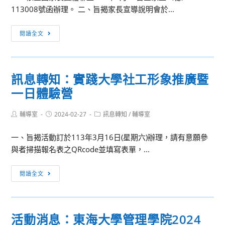
與
來
113008號函辦理。 二、旨揭家長宣導說明會於...
躍
期
寫
規
參
財
作
劃
升
閱讀全文
加
金
能
方
學
營
力，
向
資
簡
敬
說
訊：
章
請
訊息轉知：實踐大學社工形象推廣暨
明
113
學
會
一日體驗營
年
校
報
技
鼓
名
Post
Post
Post
輔導室
2024-02-27
專
訊息轉知
/
輔導室
author:
published:
category:
勵
時
多
學
間
一、旨揭活動訂於113年3月16日(星期六)辦理，請有意願參
元
生
延
與者掃描報名表之QRcode並填寫表單，...
入
報
後
學
訊
名
至
閱讀全文
家
息
參
02.29
長
轉
加。
宣
知：
導
活動消息：東海大學管理學院2024
實
說