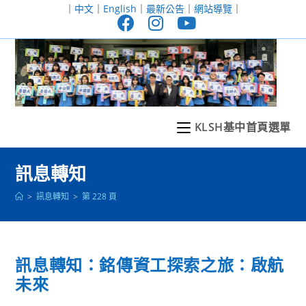
跳
｜
中文
｜
English
｜
最新公告
｜
網站導覽
｜
轉
至
主
要
內
容
KLSH基中首頁選單
訊息轉知
>
訊息轉知
>
第 228 頁
訊息轉知：銘傳資工探索之旅：啟航
未來