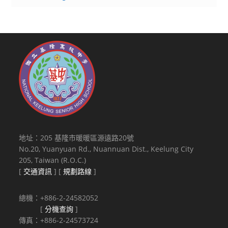
地址：205 基隆市暖暖區源遠路20號
No.20, Yuanyuan Rd., Nuannuan Dist., Keelung City
205, Taiwan (R.O.C.)
[
交通資訊
] [
規劃路線
]
總機：+886-2-24582052
[
分機查詢
]
傳真：+886-2-24573724