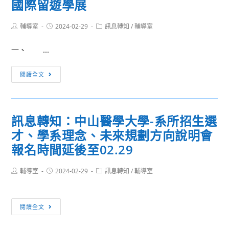
國際留遊學展
立
英
生
臺
語
寫
Post
Post
Post
輔導室
2024-02-29
灣
訊息轉知
/
輔導室
字
作
author:
published:
category:
圖
第
及
一、 ...
書
1131004750
閱
館
號
讀
活
閱讀全文
辦
函，
能
動
理
請
力，
消
「113
查
特
息：
年
照。
辦
訊息轉知：中山醫學大學-系所招生選
2024
度
理
才、學系理念、未來規劃方向說明會
IDP
圖
「第
Study
報名時間延後至02.29
書
一
World
維
屆
國
Post
Post
Post
輔導室
2024-02-29
訊息轉知
/
輔導室
護
臺
author:
published:
category:
際
專
灣
留
題
新
訊
遊
閱讀全文
講
文
息
學
座」，
學
轉