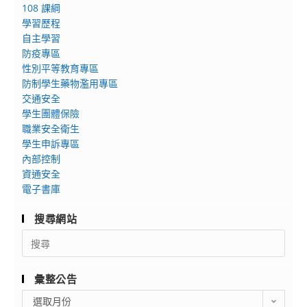
108 課綱
院
學習歷程
2024
自主學習
Open
防疫專區
Campus
性別平等教育專區
適
防制學生藥物濫用專區
性
交通安全
選
學生團體保險
系
職業安全衛生
暨
學生申訴專區
國
內部控制
資通安全
際
電子書庫
菁
英
搜尋網站
組
Search
課
for:
程
諮
彙整公告
詢
彙
選取月份
博