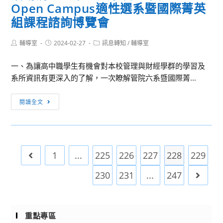
Open Campus適性選系暨國際菁英
踐
明
大
組課程諮詢博覽會
會
學
社
Post
Post
Post
輔導室
2024-02-27
訊息轉知
/
輔導室
author:
published:
category:
工
一、為讓高中職學生有機會對本校管理與財經學群的學習及
形
系所資訊有更深入的了解，一次瞭解管院六系暨國際菁...
象
推
活
廣
閱讀全文
動
暨
消
一
息：
日
東
體
1
...
225
226
227
228
229
Go to the previous page
海
驗
大
營
230
231
...
247
Go to 
學
管
理
重點專區
學