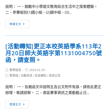
未
說明： 一、鼓勵中小學語文教育結合生活中之探索體驗。
來
二、參賽組別(1)國小組、(2)國中組、(3)...
[活
閱讀全文
動
轉
知]
[活動轉知]更正本校英語學系113年2
本
月20日師大英語字第1131004750號
會
為
函，請查照。
提
升
Post
Post
教學組長
2024-02-29
author:
published:
語
Post
教學組
/
活動訊息
/
訊息轉知
/
首頁公告
category:
文
說明： 一、旨揭函文中說明五及公文附件有誤，請依此更正
素
辦理，敬請諒察。 二、南區賽事資訊之異動截止日...
養，
將
[活
探
閱讀全文
動