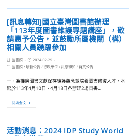
究
轉
與
知]
實
[訊息轉知]國立臺灣圖書館辦理
更
作
「113年度圖書維護專題講座」，敬
正
結
本
請惠予公告，並鼓勵所屬機關（構）
合
校
相關人員踴躍參加
寫
英
作，
語
促
Post
Post
圖書館
2024-02-29
author:
published:
學
Post
進
圖書館
/
最新公告
/
行政單位
/
訊息轉知
/
首頁公告
category:
系
語
113
一、為推廣圖書文獻保存維護觀念並培養圖書修復人才，本
文
年
館於113年4月10日、4月18日各辦理2場圖書...
能
2
力
[訊
月
閱讀全文
發
息
20
展，
轉
日
了
知]
師
解
活動消息：2024 IDP Study World
國
大
學