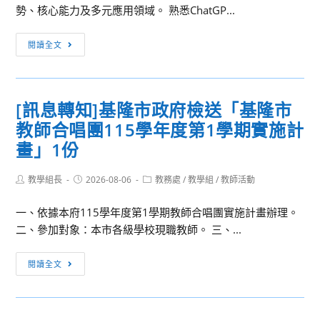
學
共
學
勢、核心能力及多元應用領域。 熟悉ChatGP...
校
好
與
創
～
台
[訊
閱讀全文
新
從
灣
息
教
科
是
轉
學
技
德
知]
[訊息轉知]基隆市政府檢送「基隆市
工
創
科
崑
作，
新
技
教師合唱團115學年度第1學期實施計
山
規
到
股
科
畫」1份
劃
人
份
技
辦
本
有
大
Post
Post
Post
教學組長
2026-08-06
教務處
/
教學組
/
教師活動
author:
published:
理
category:
實
限
學
「115
踐
公
一、依據本府115學年度第1學期教師合唱團實施計畫辦理。
互
年
的
司
二、參加對象：本市各級學校現職教師。 三、...
動
度
教
合
媒
創
育
[訊
作
體
閱讀全文
新
新
息
辦
與
教
視
轉
理
數
學
野」
知]
115
位