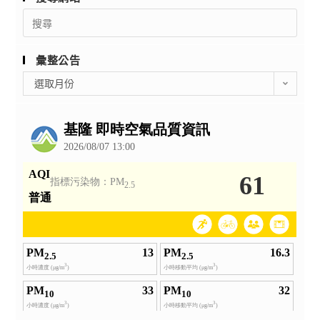
營」
第
Search
用
for:
1
教
學
師
彙整公告
期
研
彙
實
選取月份
習
整
施
營」
公
計
課
告
畫」
程
1
資
份
訊