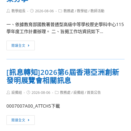
Post
Post
Post
教學組長
2026-08-06
教務處
/
教學組
/
教師活動
author:
published:
category:
一、依據教育部國教署普通型高級中等學校歷史學科中心115
學年度工作計畫辦理。 二、旨揭工作坊資訊如下...
[訊
閱讀全文
息
轉
知]
[訊息轉知]2026第6屆香港亞洲創新
歷
發明展覽會相關訊息
史
學
Post
Post
Post
設備組
2026-08-06
科
教務處
/
設備組
/
首頁公告
author:
published:
category:
中
0007007A00_ATTCH5下載
心
辦
[訊
閱讀全文
理
息
114