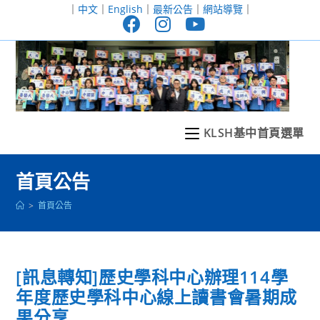
跳
｜
中文
｜
English
｜
最新公告
｜
網站導覽
｜
轉
至
主
要
內
容
KLSH基中首頁選單
首頁公告
>
首頁公告
[訊息轉知]歷史學科中心辦理114學
年度歷史學科中心線上讀書會暑期成
果分享