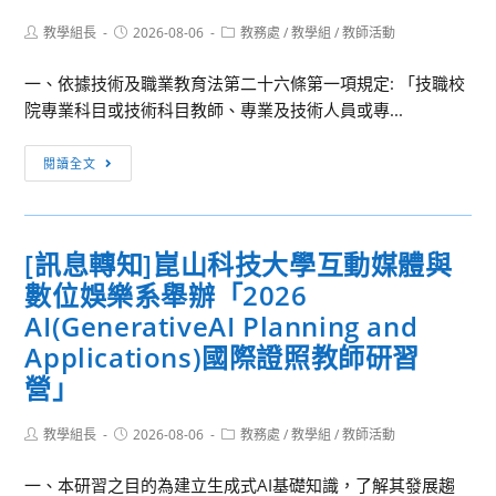
家
育
Post
Post
Post
教學組長
2026-08-06
教務處
/
教學組
/
教師活動
事
創
author:
published:
category:
商
新
一、依據技術及職業教育法第二十六條第一項規定: 「技職校
業
國
院專業科目或技術科目教師、專業及技術人員或專...
高
際
級
學
[訊
閱讀全文
中
術
息
等
研
轉
學
討
知]
[訊息轉知]崑山科技大學互動媒體與
校
會
檢
辦
數位娛樂系舉辦「2026
——
送
理
多
國
AI(GenerativeAI Planning and
推
元
立
Applications)國際證照教師研習
動
協
臺
營」
高
作
北
級
與
科
Post
Post
Post
教學組長
2026-08-06
教務處
/
教學組
/
教師活動
中
永
技
author:
published:
category:
等
續
大
一、本研習之目的為建立生成式AI基礎知識，了解其發展趨