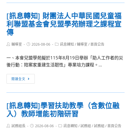
轉
學
知]2026
年
[訊息轉知] 財團法人中華民國兒童福
第
度
利聯盟基金會兒盟學苑辦理之課程宣
6
歷
屆
傳
史
香
學
港
Post
Post
Post
輔導室
2026-08-06
訊息轉知
/
輔導室
/
首頁公告
科
author:
published:
category:
亞
中
一、本會兒盟學苑擬於115年8月19日舉辦「助人工作者的災
洲
心
後行動：陪案家重建生活韌性」專業培力課程。...
創
線
新
上
[訊
發
閱讀全文
讀
息
明
書
轉
展
會
知]
覽
暑
[訊息轉知]學習扶助教學（含數位融
財
會
期
入）教師增能初階研習
團
相
成
法
關
果
Post
Post
Post
試務組長
人
2026-08-06
訊息轉知
/
試務組
/
試務組
/
首頁公告
訊
author:
published:
分
category: