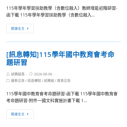
中
息
享
115年學年學習扶助教學（含數位融入）教師增能初階研習-
華
函下載 115年學年學習扶助教學（含數位融入...
民
國
[訊
閱讀全文
兒
息
童
轉
福
知]
利
[訊息轉知]115學年國中教育會考命
學
聯
題研習
習
盟
扶
基
Post
Post
試務組長
助
2026-08-06
金
author:
published:
Post
最新公告
/
訊息轉知
/
試務組
/
首頁公告
教
會
category:
學
兒
115學年國中教育會考命題研習-函下載 115學年國中教育會
（含
盟
考命題研習-附件一國文科實施計畫下載 1...
數
學
位
苑
[訊
閱讀全文
融
辦
息
入）
理
轉