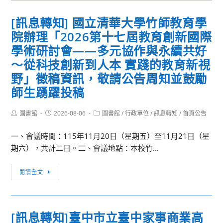
教
之
知]115
師
[訊息轉知] 國立清華大學竹師教育學
課
學
增
程
院辦理「2026第十七屆教育創新國際
年
能
宣
國
學術研討會——多元協作與永續共好
初
傳
中
～從科技創新到人本 實踐的教育新視
階
教
野」徵稿資訊，敬請公告周知並鼓勵
研
育
習
師生踴躍投稿
會
考
Post
Post
Post
圖書館
2026-08-06
圖書館
/
行政單位
/
訊息轉知
/
首頁公告
命
author:
published:
category:
題
一、會議時間：115年11月20日（星期五）至11月21日（星
研
期六），共計二日。二、會議地點：本校竹...
習
[訊
閱讀全文
息
轉
知]
[訊息轉知]臺中市立臺中家事商業高
國