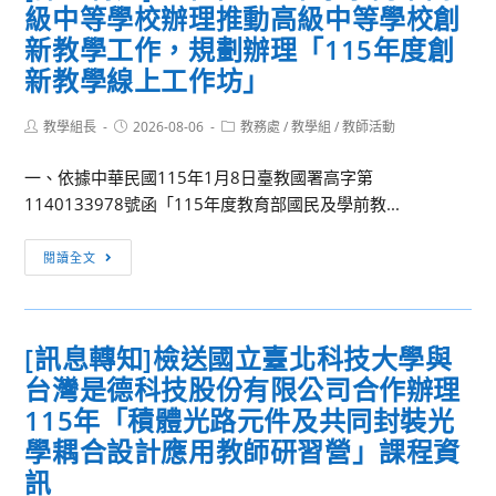
級中等學校辦理推動高級中等學校創
立
清
新教學工作，規劃辦理「115年度創
華
新教學線上工作坊」
大
學
Post
Post
Post
教學組長
2026-08-06
教務處
/
教學組
/
教師活動
author:
published:
category:
竹
師
一、依據中華民國115年1月8日臺教國署高字第
教
1140133978號函「115年度教育部國民及學前教...
育
[訊
學
閱讀全文
息
院
轉
辦
知]
理
[訊息轉知]檢送國立臺北科技大學與
臺
「2026
台灣是德科技股份有限公司合作辦理
中
第
市
十
115年「積體光路元件及共同封裝光
立
七
學耦合設計應用教師研習營」課程資
臺
屆
訊
中
教