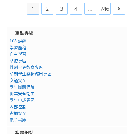
線
徵
基
年
娛
1
2
3
4
...
746
Go to 
上
稿
隆
「積
樂
工
資
市
體
系
作
訊，
政
光
舉
坊」
敬
府
重點專區
路
辦
請
檢
元
108 課綱
「2026
公
送
件
學習歷程
AI(GenerativeAI
告
「基
自主學習
及
Planning
防疫專區
周
隆
共
and
性別平等教育專區
知
市
同
Applications)
防制學生藥物濫用專區
並
教
封
國
交通安全
鼓
師
裝
際
學生團體保險
勵
合
光
證
職業安全衛生
師
唱
學
照
學生申訴專區
生
團
耦
教
內部控制
踴
115
合
師
資通安全
躍
學
設
電子書庫
研
投
年
計
習
搜尋網站
稿
度
應