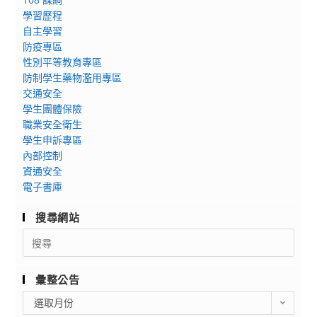
文
學習歷程
學
自主學習
院
防疫專區
英
性別平等教育專區
文
防制學生藥物濫用專區
學
交通安全
系、
學生團體保險
日
職業安全衛生
本
學生申訴專區
語
內部控制
資通安全
文
電子書庫
學
系
搜尋網站
與
Search
德
for:
國
文
彙整公告
化
彙
選取月份
學
整