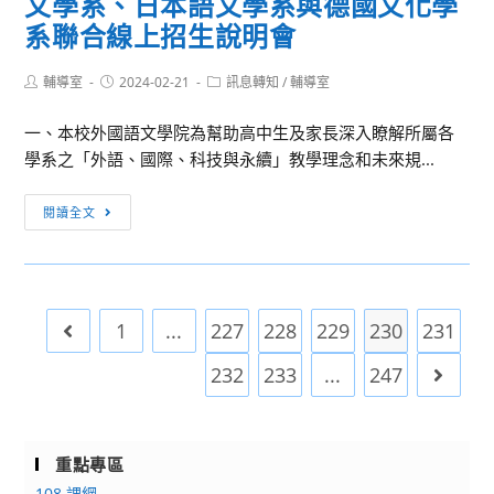
文學系、日本語文學系與德國文化學
學
請
體
踴
物
系聯合線上招生說明會
查
驗
躍
理
照。
營
報
治
Post
Post
Post
輔導室
2024-02-21
訊息轉知
/
輔導室
名
author:
published:
category:
療
參
一、本校外國語文學院為幫助高中生及家長深入瞭解所屬各
職
加，
學系之「外語、國際、科技與永續」教學理念和未來規...
涯
詳
導
如
活
航
閱讀全文
說
動
研
明，
消
習
請
息：
營
查
東
1
照。
...
227
228
229
230
231
Go to the previous page
吳
大
232
233
...
247
Go to 
學
外
國
重點專區
語
108 課綱