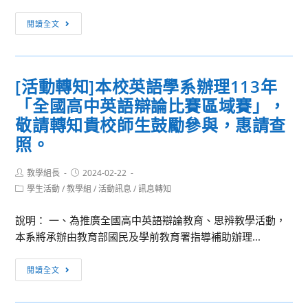
作
訊
課
閱讀全文
息
程
轉
南
知：
區
[活動轉知]本校英語學系辦理113年
教
推
「全國高中英語辯論比賽區域賽」，
育
動
部
敬請轉知貴校師生鼓勵參與，惠請查
中
國
心
照。
民
與
及
高
Post
Post
教學組長
2024-02-22
author:
published:
學
雄
Post
學生活動
/
教學組
/
活動訊息
/
訊息轉知
category:
前
市
教
說明： 一、為推廣全國高中英語辯論教育、思辨教學活動，
政
育
本系將承辦由教育部國民及學前教育署指導補助辦理...
府
署
教
[活
「113
育
閱讀全文
動
年
局
轉
原
等