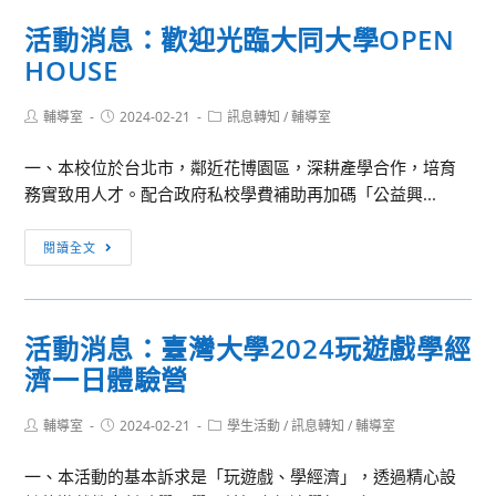
知]
住
單
活動消息：歡迎光臨大同大學OPEN
本
民
位
HOUSE
校
族
合
英
學
作
Post
Post
Post
輔導室
2024-02-21
語
訊息轉知
/
輔導室
生
辦
author:
published:
category:
學
升
理
一、本校位於台北市，鄰近花博園區，深耕產學合作，培育
系
大
「2024
務實致用人才。配合政府私校學費補助再加碼「公益興...
辦
學
第
理
輔
六
活
閱讀全文
113
導
屆
動
年
講
探
消
「全
座」
究
息：
國
與
活動消息：臺灣大學2024玩遊戲學經
歡
高
實
濟一日體驗營
迎
中
作
光
英
年
Post
Post
Post
輔導室
2024-02-21
臨
學生活動
/
訊息轉知
/
輔導室
語
author:
published:
category:
會
大
辯
學
一、本活動的基本訴求是「玩遊戲、學經濟」，透過精心設
同
論