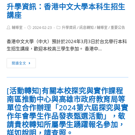
升學資訊：香港中文大學本科生招生
輔
講座
仁
大
Post
Post
Post
輔導室
2024-02-23
學
升學資訊
/
訊息轉知
/
輔導室
/
重要公告
author:
published:
category:
醫
香港中文大學（中大）預計於2024年3月3日於台北舉行本科
學
生招生講座，歡迎本校高三學生參加。 香港中...
系
招
升
閱讀全文
生
學
座
資
談
訊：
會
[活動轉知]有關本校探究與實作課程
香
南區推動中心與高雄市政府教育局等
港
中
單位合作辦理「2024第六屆探究與實
文
作年會學生作品發表甄選活動」，敬
大
請貴校轉知所屬學生踴躍報名參加，
學
詳如說明，請查照。
本