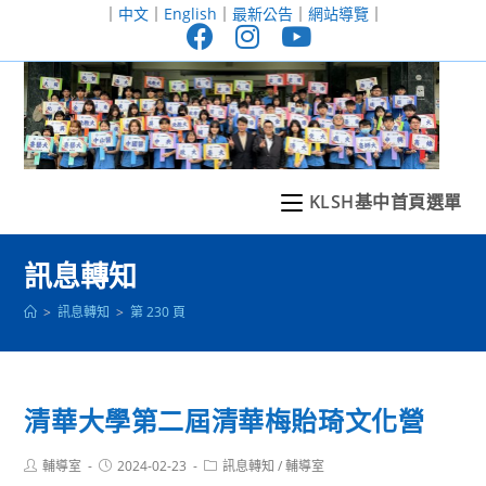
跳
｜
中文
｜
English
｜
最新公告
｜
網站導覽
｜
轉
至
主
要
內
容
KLSH基中首頁選單
訊息轉知
>
訊息轉知
>
第 230 頁
清華大學第二屆清華梅貽琦文化營
Post
Post
Post
輔導室
2024-02-23
訊息轉知
/
輔導室
author:
published:
category: