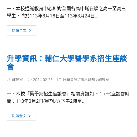
一、本校通識教育中心針對全國各高中職在學之高一至高三
學生，將於113年8月18日至113年8月24日...
清
閱讀全文
華
大
學
升學資訊：輔仁大學醫學系招生座談
第
會
二
屆
Post
Post
Post
輔導室
2024-02-23
清
升學資訊
/
訊息轉知
/
輔導室
author:
published:
category:
華
一、本校「醫學系招生座談會」相關資訊如下： (一)座談會時
梅
間：113年3月2日(星期六) 下午2時至...
貽
琦
升
閱讀全文
文
學
化
資
營
訊：