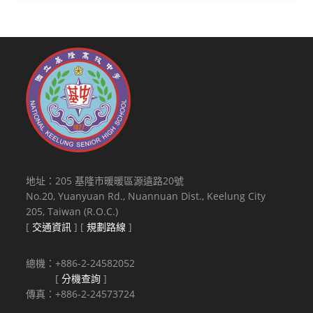
地址：205 基隆市暖暖區源遠路20號
No.20, Yuanyuan Rd., Nuannuan Dist., Keelung City
205, Taiwan (R.O.C.)
[
交通資訊
] [
規劃路線
]
總機：+886-2-24582052
[
分機查詢
]
傳真：+886-2-24573724