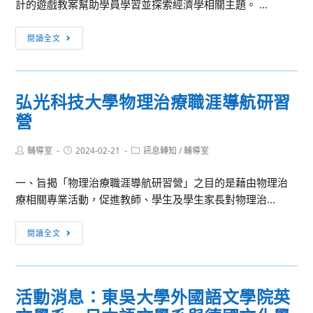
生
計的遊戲教案幫助學員學習並探索經濟學相關主題。 ...
大
比
作
學
賽
活
品
閱讀全文
OPEN
區
動
發
HOUSE
域
消
表
賽」，
息：
甄
弘光科技大學物理治療職涯導航研習
敬
臺
選
請
營
灣
活
轉
大
動」，
知
Post
Post
Post
輔導室
2024-02-21
學
訊息轉知
/
輔導室
敬
author:
published:
category:
貴
2024
請
校
一、旨揭「物理治療職涯導航研習營」之目的是藉由物理治
玩
貴
師
療相關專業活動，促進教師、學生及學生家長對物理治...
遊
校
生
戲
轉
弘
鼓
閱讀全文
學
知
光
勵
經
所
科
參
濟
屬
技
與，
一
學
活動消息：東吳大學外國語文學院英
大
惠
日
生