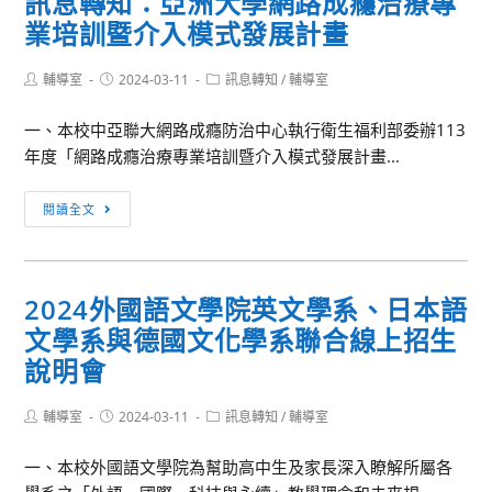
訊息轉知：亞洲大學網路成癮治療專
高
大
業
業培訓暨介入模式發展計畫
口
學
設
說
心
計
Post
Post
達
Post
輔導室
2024-03-11
理
訊息轉知
/
輔導室
成
author:
published:
category:
人」
營
果
一、本校中亞聯大網路成癮防治中心執行衛生福利部委辦113
活
展
年度「網路成癮治療專業培訓暨介入模式發展計畫...
動
辦
訊
閱讀全文
法
息
1
轉
份，
知：
請
2024外國語文學院英文學系、日本語
亞
貴
文學系與德國文化學系聯合線上招生
洲
校
大
說明會
鼓
學
勵
網
Post
Post
Post
輔導室
2024-03-11
訊息轉知
/
輔導室
學
author:
published:
category:
路
生
一、本校外國語文學院為幫助高中生及家長深入瞭解所屬各
成
踴