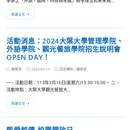
學系之「外語、國際、科技與永續」教學理念和未來規...
癮
躍
治
報
2024
療
閱讀全文
名
外
專
參
國
業
加，
語
培
請
活動消息：2024大葉大學管理學院、
文
訓
查
外語學院、觀光餐旅學院招生說明會
學
暨
照。
院
OPEN DAY！
介
英
入
文
Post
Post
Post
輔導室
2024-03-11
訊息轉知
/
輔導室
模
author:
published:
category:
學
式
一、活動日期：113年3月16日(星期六)13:30-16:00。 二、
系、
發
活動地點：大葉大學觀光餐旅大...
日
展
本
計
活
語
閱讀全文
畫
動
文
消
學
息：
系
甄愛銘傳-校園開放日
2024