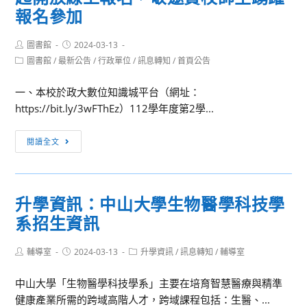
報名參加
Post
Post
圖書館
2024-03-13
author:
published:
Post
圖書館
/
最新公告
/
行政單位
/
訊息轉知
/
首頁公告
category:
一、本校於政大數位知識城平台（網址：
https://bit.ly/3wFThEz）112學年度第2學...
[訊
閱讀全文
息
轉
知]
升學資訊：中山大學生物醫學科技學
國
系招生資訊
立
政
Post
Post
Post
輔導室
2024-03-13
治
升學資訊
/
訊息轉知
/
輔導室
author:
published:
category:
大
中山大學「生物醫學科技學系」主要在培育智慧醫療與精準
學
健康產業所需的跨域高階人才，跨域課程包括：生醫、...
112