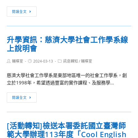
學
升
閱讀全文
年
學
度
資
第
訊：
2
升學資訊：慈濟大學社會工作學系線
中
學
上說明會
山
期
大
開
Post
Post
Post
輔導室
2024-03-13
學
訊息轉知
/
輔導室
設
author:
published:
category:
生
5
慈濟大學社會工作學系是東部地區唯一的社會工作學系，創
物
門
立於1998年，希望透過豐富的實作課程、及服務學...
醫
磨
學
課
升
閱讀全文
科
師
學
技
課
資
學
程，
訊：
系
[活動轉知]檢送本署委託國立臺灣師
即
慈
招
日
範大學辦理113年度「Cool English
濟
生