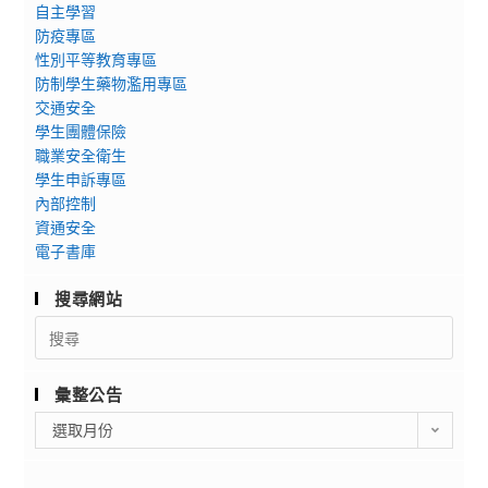
招
自主學習
生
防疫專區
性別平等教育專區
說
防制學生藥物濫用專區
明
交通安全
會
學生團體保險
OPEN
職業安全衛生
DAY！
學生申訴專區
內部控制
資通安全
電子書庫
搜尋網站
Search
for:
彙整公告
彙
選取月份
整
公