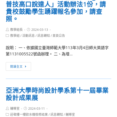
起
大
普技高口說達人」活動辦法1份，請
資
開
學
貴校鼓勵學生踴躍報名參加，請查
訊
放
社
照。
線
會
上
工
Post
Post
教學組長
2024-03-13
報
作
author:
published:
Post
教學組
/
活動訊息
/
訊息轉知
/
首頁公告
名，
學
category:
敬
系
說明： 一、依據國立臺灣師範大學113年3月4日師大英語字
邀
線
第1131005522號函辦理。 二、為增...
貴
上
校
說
[活
閱讀全文
師
明
動
生
會
轉
踴
知]
躍
亞洲大學時尚設計學系第十一屆畢業
檢
報
設計成果展
送
名
本
參
Post
Post
輔導室
2024-03-11
署
author:
published:
加
Post
莊敬樓一樓飲水機檢修結果
/
訊息轉知
/
輔導室
委