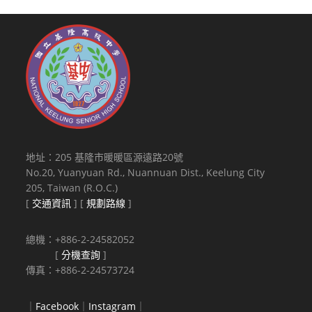
地址：205 基隆市暖暖區源遠路20號
No.20, Yuanyuan Rd., Nuannuan Dist., Keelung City
205, Taiwan (R.O.C.)
[
交通資訊
] [
規劃路線
]
總機：+886-2-24582052
[
分機查詢
]
傳真：+886-2-24573724
｜
Facebook
｜
Instagram
｜