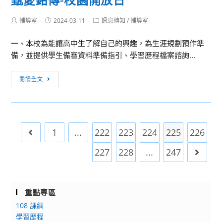
與
大
德
Post
Post
Post
輔導室
2024-03-11
訊息轉知
/
輔導室
葉
國
author:
published:
category:
大
文
一、本校為能讓高中生了解自己的興趣，為生涯規劃預作準
學
化
備，並提供學生備審資料準備指引、學習歷程檔案諮詢...
管
學
理
系
甄
閱讀全文
學
聯
愛
院、
合
銘
外
線
傳-
語
上
校
學
1
...
222
223
224
225
226
Go to the previous page
招
園
院、
生
開
227
228
...
247
Go to 
觀
說
放
光
明
日
餐
會
旅
重點專區
學
108 課綱
院
學習歷程