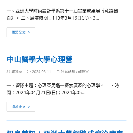
category:
託
一、亞洲大學時尚設計學系第十一屆畢業成果展《意識獨
國
白》。 二、展演時間：113年3月16日(六)、3...
立
臺
亞
閱讀全文
灣
洲
師
大
範
學
大
中山醫學大學心理營
時
學
尚
辦
Post
Post
Post
輔導室
2024-03-11
訊息轉知
/
輔導室
設
author:
published:
理
category:
計
113
一、營隊主題：心理亞馬遜—探索廣袤的心理學。 二、時
學
年
間：2024年04月21日(日)；2024年05...
系
度
第
「Cool
中
閱讀全文
十
English
山
一
普
醫
屆
技
學
畢