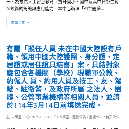
圖
一、為推廣人工智慧教育，提升國小、國中及高中職學生對
114
￼
資
AI技術的認識與應用能力，本中心辦理「AI主題營...
年
應
自
人
用
閉
閱讀全文
工
小
症
智
論
多
慧
文
元
有關「擬任人員 未在中國大陸設有戶
產
競
增
籍、領用中國大陸護照、身分證、定
學
賽
能
發
辦
居證或居住證具結書」案，具結對象
教
展
法」
應包含各機關（學校）現職軍公教、
學
中
乙
課
約僱人 員、約用人員及技工、友、駕
心
份，
程
駛、駐衛警，及政府所屬 之法人、團
辦
敬
服
體、公營事業機構等相關人員，並請
理
請
務
於114年3月14日前填送完成。
114
公
內
年
告
容
Post
Post
Post
人事室
2025-03-04
「AI
人事室
/
置頂公告
/
重要公告
/
首頁公告
並
author:
published:
category:
主
鼓