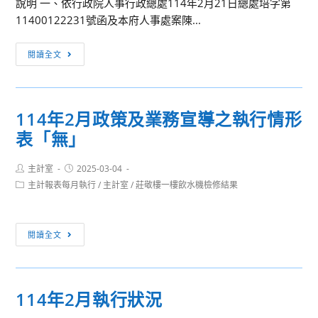
說明 一、依行政院人事行政總處114年2月21日總處培字第
題
勵
11400122231號函及本府人事處案陳...
營
師
隊
生
有
閱讀全文
–
躍
關
春
踴
「擬
季
參
任
班」、
與。
114年2月政策及業務宣導之執行情形
人
「AI
表「無」
員
主
未
題
Post
Post
主計室
2025-03-04
在
營
author:
published:
Post
主計報表每月執行
/
主計室
/
莊敬樓一樓飲水機檢修結果
中
隊
category:
國
–
大
夏
114
閱讀全文
陸
令
年
設
營」
2
有
課
月
戶
114年2月執行狀況
程
政
籍、
海
策