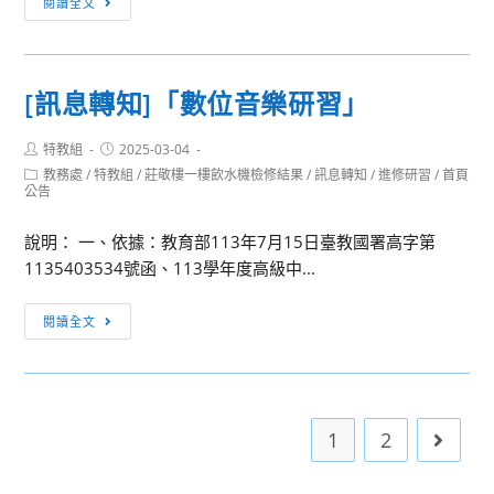
閱讀全文
結
息
書」
轉
案，
知]
[訊息轉知]「數位音樂研習」
具
「113
結
學
對
Post
Post
特教組
2025-03-04
年
author:
published:
Post
象
教務處
/
特教組
/
莊敬樓一樓飲水機檢修結果
/
訊息轉知
/
進修研習
/
首頁
度
category:
公告
應
區
包
域
說明： 一、依據：教育部113年7月15日臺教國署高字第
含
策
1135403534號函、113學年度高級中...
各
略
機
聯
[訊
閱讀全文
關
盟-
息
（學
樂
轉
校）
世
知]
現
代
「數
1
2
Go to 
職
傳
位
軍
聲
音
公