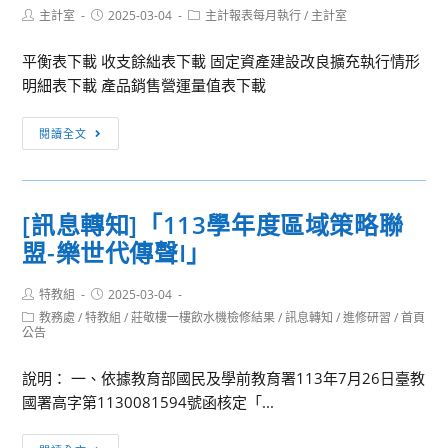
領
Post
Post
報
Post
主計室
2025-03-04
主計報表每月執行
/
主計室
及
author:
published:
用
category:
如
業
中
平衡表下載 收支餘絀表下載 固定資產建設改良擴充執行情形
附
務
國
明細表下載 產品銷售營運量值表下載
件，
宣
大
歡
導
陸
114
閱讀全文
迎
之
護
年
踴
執
照、
2
躍
行
身
月
報
情
[訊息轉知]「113學年度區域策略聯
分
執
名
形
盟-樂世代傳聲I」
證、
行
參
表
定
狀
加
「無」
Post
Post
居
特教組
2025-03-04
況
author:
published:
Post
教務處
/
特教組
證
/
莊敬樓一樓飲水機檢修結果
/
訊息轉知
/
進修研習
/
首頁
category:
公告
或
居
說明： 一、依據教育部國民及學前教育署113年7月26日臺教
住
國署高字第1130081594號函核定「...
證
具
[訊