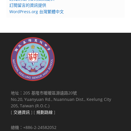
人
訂閱留言的資訊提供
員，
WordPress.org 台灣繁體中文
並
請
於
114
年
3
月
14
日
前
填
地址：205 基隆市暖暖區源遠路20號
送
No.20, Yuanyuan Rd., Nuannuan Dist., Keelung City
完
205, Taiwan (R.O.C.)
成。
[
交通資訊
] [
規劃路線
]
總機：+886-2-24582052