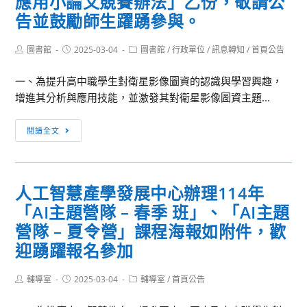
應用小論文競賽辦法」乙份，敬請公
機
法
告並鼓勵師生躍踴參與。
械
人
工
中
Post
Post
Post
圖書館
2025-03-04
圖書館
/
行政單位
/
訊息轉知
/
首頁公告
程
author:
published:
category:
華
學
一、為提升高中職學生對衛星影像圖資的認識與學習興趣，
民
系
增進其分析與應用技能，並激發其對衛星影像圖資主題...
國
辦
自
理
[訊
閉
閱讀全文
之
息
症
「聯
轉
適
大
知]
應
人工智慧產學發展中心辦理114年
機
檢
體
械
「AI主題營隊 – 春季 班」、「AI主題
送
育
探
「2025
營隊 – 夏令營」課程海報如附件，歡
休
索
衛
閒
迎踴躍報名參加
日」
星
促
活
影
進
Post
Post
Post
輔導室
2025-03-04
輔導室
/
首頁公告
動
author:
published:
category:
像
會
￼