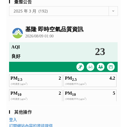
彙整公告
及
政
彙
2025 年 3 月 (192)
整
府
公
所
告
屬
之
法
人、
團
體、
公
營
事
業
機
構
等
其他操作
相
登入
關
訂閱網站內容的資訊提供