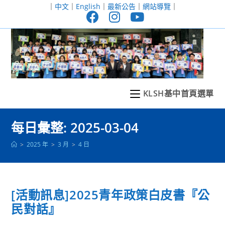
跳
｜
中文
｜
English
｜
最新公告
｜
網站導覽
｜
轉
至
主
要
內
容
KLSH基中首頁選單
每日彙整: 2025-03-04
>
2025 年
>
3 月
>
4 日
[活動訊息]2025青年政策白皮書『公
民對話』