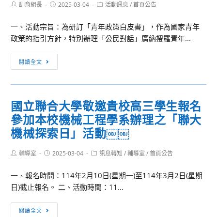
Post
Post
Post
訓育組長
2025-03-04
活動訊息
/
首頁公告
author:
published:
category:
一、活動宗旨：為研訂「青年政策白皮書」，作為國家青年
政策的指引方針，特別辦理「公民對話」廣納搜羅青年...
[活
閱讀全文
動
訊
息]2025
國立聯合大學敬邀貴校高三學生報名
青
參加本校機械工程學系辦理之「聯大
年
政
機械探索日」活動￼￼
策
白
Post
Post
Post
輔導室
2025-03-04
訊息轉知
/
輔導室
/
首頁公告
author:
published:
category:
皮
一、報名時間：114年2月10日(星期一)至114年3月2日(星期
書
日)截止報名。 二、活動時間：11...
『公
民
國
對
閱讀全文