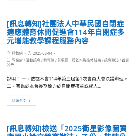
立
話』
聯
合
[訊息轉知]社團法人中華民國自閉症
大
適應體育休閒促進會114年自閉症多
學
敬
元增能教學課程服務內容
邀
貴
Post
Post
特教組
2025-03-04
author:
published:
校
Post
教務處
/
活動訊息
/
特教組
/
莊敬樓一樓飲水機檢修結果
/
訊息轉知
/
首頁
category:
公告
高
三
說明： 一、依據本會114年第三屆第1次會員大會決議辦理。
學
二、有鑑於本會長期致力於自閉症孩童或成人...
生
報
[訊
閱讀全文
名
息
參
轉
加
知]
本
[訊息轉知]檢送「2025衛星影像圖資
社
校
團