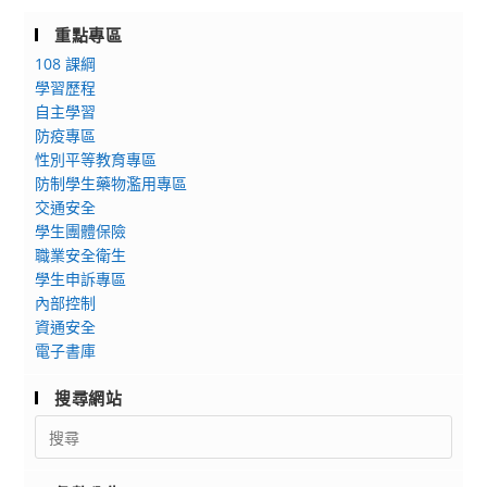
I」
樂
教、
研
重點專區
約
習」
108 課綱
僱
學習歷程
人
自主學習
員、
防疫專區
約
性別平等教育專區
用
防制學生藥物濫用專區
交通安全
人
學生團體保險
員
職業安全衛生
及
學生申訴專區
技
內部控制
工、
資通安全
友、
電子書庫
駕
駛、
搜尋網站
駐
Search
衛
for:
警，