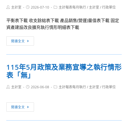
策
Post
Post
Post
主計室
2026-07-10
主計報表每月執行
/
主計室
/
行政單位
及
author:
published:
category:
業
平衡表下載 收支餘絀表下載 產品銷售(營運)量值表下載 固定
務
資產建設改良擴充執行情形明細表下載
宣
導
115
閱讀全文
之
年
執
6
行
月
情
115年5月政策及業務宣導之執行情形
執
形
表「無」
行
表
狀
「無」
Post
Post
Post
主計室
2026-06-08
況
主計報表每月執行
/
主計室
/
行政單位
author:
published:
category:
115
閱讀全文
年
5
月