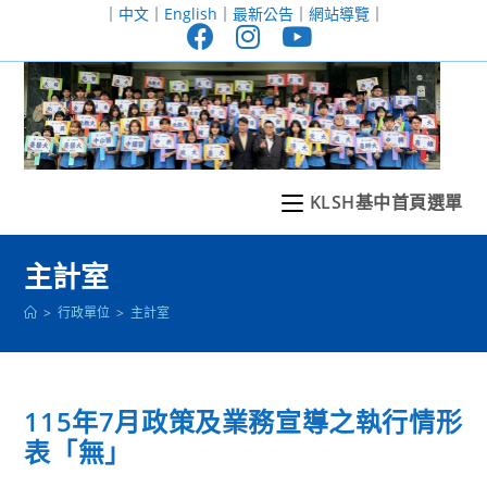
跳
｜
中文
｜
English
｜
最新公告
｜
網站導覽
｜
轉
至
主
要
內
容
KLSH基中首頁選單
主計室
>
行政單位
>
主計室
115年7月政策及業務宣導之執行情形
表「無」