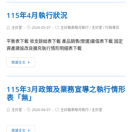
4
月
115年4月執行狀況
政
策
Post
Post
Post
主計室
2026-05-07
主計報表每月執行
/
主計室
/
行政單位
及
author:
published:
category:
業
平衡表下載 收支餘絀表下載 產品銷售(營運)量值表下載 固定
務
資產建設改良擴充執行情形明細表下載
宣
導
115
閱讀全文
之
年
執
4
行
月
情
115年3月政策及業務宣導之執行情形
執
形
表「無」
行
表
狀
「無」
Post
Post
Post
主計室
2026-04-07
況
主計報表每月執行
/
主計室
author:
published:
category:
115
閱讀全文