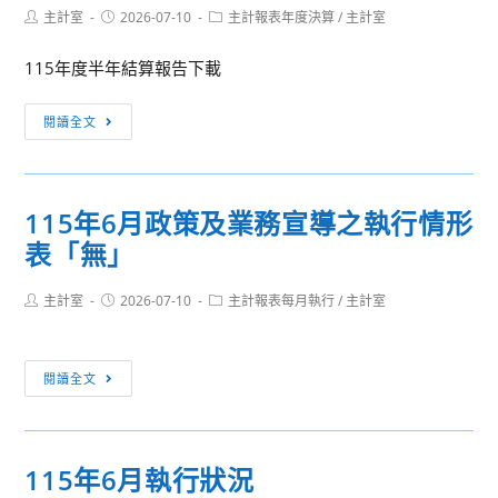
表
Post
Post
Post
主計室
2026-07-10
主計報表年度決算
/
主計室
狀
author:
published:
category:
「無」
況
115年度半年結算報告下載
115
閱讀全文
年
度
半
115年6月政策及業務宣導之執行情形
年
表「無」
結
算
Post
Post
Post
主計室
2026-07-10
報
主計報表每月執行
/
主計室
author:
published:
category:
告
115
閱讀全文
年
6
月
115年6月執行狀況
政