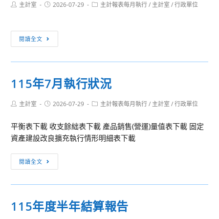
Post
Post
Post
主計室
2026-07-29
主計報表每月執行
/
主計室
/
行政單位
author:
published:
category:
115
閱讀全文
年
7
月
115年7月執行狀況
政
策
Post
Post
Post
主計室
2026-07-29
主計報表每月執行
/
主計室
/
行政單位
及
author:
published:
category:
業
平衡表下載 收支餘絀表下載 產品銷售(營運)量值表下載 固定
務
資產建設改良擴充執行情形明細表下載
宣
導
115
閱讀全文
之
年
執
7
行
月
情
115年度半年結算報告
執
形
行