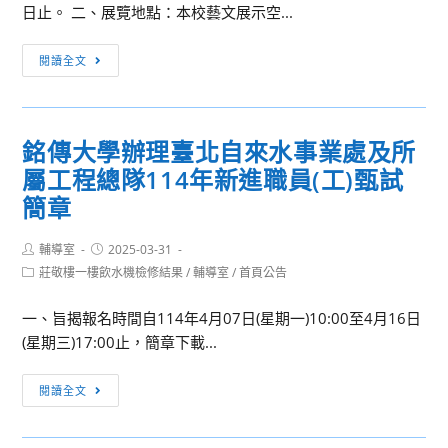
日止。 二、展覽地點：本校藝文展示空...
課
《周
堂
學
[訊
中
閱讀全文
涵
息
融
與
轉
入
他
知]
雙
的
銘傳大學辦理臺北自來水事業處及所
國
語」
創
屬工程總隊114年新進職員(工)甄試
立
作》」
臺
簡章
美
灣
術
海
Post
Post
輔導室
2025-03-31
科
author:
published:
洋
Post
莊敬樓一樓飲水機檢修結果
/
輔導室
/
首頁公告
研
category:
大
習
一、旨揭報名時間自114年4月07日(星期一)10:00至4月16日
學
(星期三)17:00止，簡章下載...
藝
文
銘
中
閱讀全文
傳
心
大
展