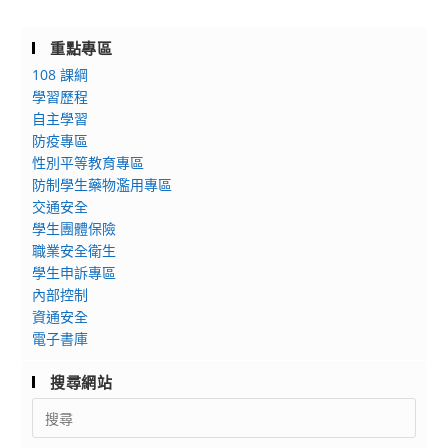
機
工
重點專區
程
108 課綱
系
學習歷程
「第
自主學習
防疫專區
八
性別平等教育專區
屆
防制學生藥物濫用專區
飛
交通安全
機
學生團體保險
營-
職業安全衛生
飛
學生申訴專區
BA
內部控制
哥
資通安全
布
電子書庫
林」
搜尋網站
活
動
Search
for: