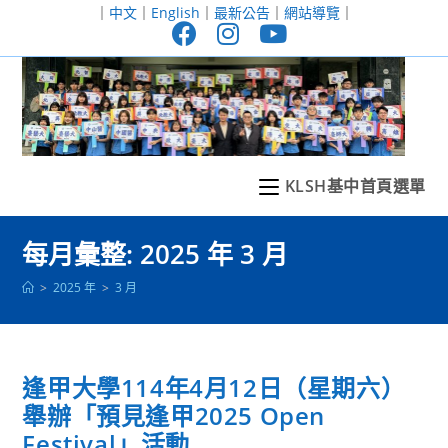
跳
｜
中文
｜
English
｜
最新公告
｜
網站導覽
｜
轉
至
主
要
內
容
KLSH基中首頁選單
每月彙整: 2025 年 3 月
>
2025 年
>
3 月
逢甲大學114年4月12日（星期六）
舉辦「預見逢甲2025 Open
Festival」活動