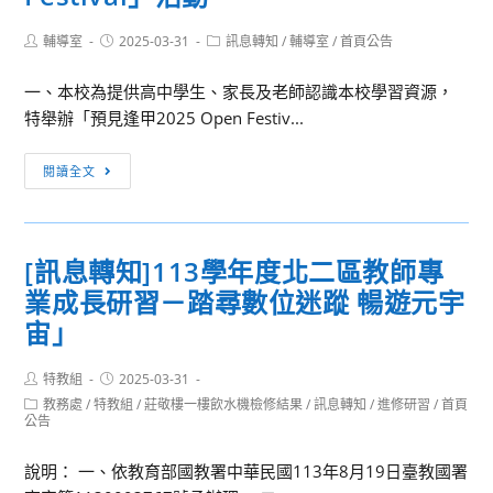
Post
Post
Post
輔導室
2025-03-31
訊息轉知
/
輔導室
/
首頁公告
author:
published:
category:
一、本校為提供高中學生、家長及老師認識本校學習資源，
特舉辦「預見逢甲2025 Open Festiv...
逢
閱讀全文
甲
大
學
[訊息轉知]113學年度北二區教師專
114
業成長研習－踏尋數位迷蹤 暢遊元宇
年
4
宙」
月
12
Post
Post
特教組
2025-03-31
author:
published:
日
Post
教務處
/
特教組
/
莊敬樓一樓飲水機檢修結果
/
訊息轉知
/
進修研習
/
首頁
category:
公告
（星
期
說明： 一、依教育部國教署中華民國113年8月19日臺教國署
六）