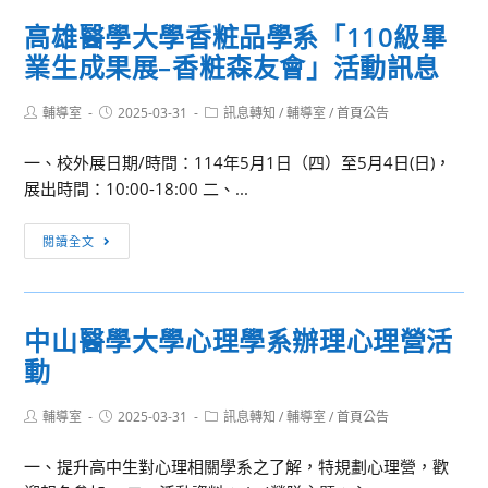
學
示
高雄醫學大學香粧品學系「110級畢
辦
空
業生成果展–香粧森友會」活動訊息
理
間
臺
115
Post
Post
Post
輔導室
2025-03-31
北
訊息轉知
/
輔導室
/
首頁公告
年
author:
published:
category:
自
度
一、校外展日期/時間：114年5月1日（四）至5月4日(日)，
來
展
展出時間：10:00-18:00 二、...
水
覽
事
檔
高
閱讀全文
業
期
雄
處
申
醫
及
請
學
所
簡
中山醫學大學心理學系辦理心理營活
大
屬
章
動
學
工
香
程
Post
Post
Post
輔導室
2025-03-31
粧
訊息轉知
/
輔導室
/
首頁公告
總
author:
published:
category:
品
隊
一、提升高中生對心理相關學系之了解，特規劃心理營，歡
學
114