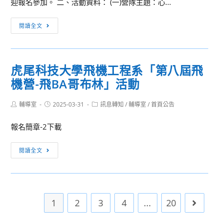
迎報名參加。 二、活動資料： (一)營隊主題：心...
系
年
「110
新
中
閱讀全文
級
進
山
畢
職
醫
業
員
學
生
虎尾科技大學飛機工程系「第八屆飛
(工)
大
成
甄
機營-飛BA哥布林」活動
學
果
試
心
展
簡
Post
Post
Post
輔導室
2025-03-31
理
訊息轉知
/
輔導室
/
首頁公告
–
author:
published:
category:
章
學
香
報名簡章-2下載
系
粧
辦
森
虎
閱讀全文
理
友
尾
心
會」
科
理
活
技
營
動
大
活
1
2
3
4
...
20
Go to 
訊
學
動
息
飛