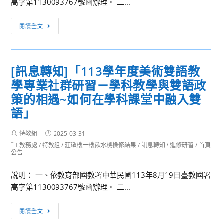
高字第1130093767號函辦理。 二...
舉
辦
[訊
閱讀全文
「預
息
見
轉
逢
知]113
甲
[訊息轉知]「113學年度美術雙語教
學
2025
學專業社群研習－學科教學與雙語政
年
Open
度
策的相遇~如何在學科課堂中融入雙
Festival」
北
語」
活
二
動
區
Post
Post
特教組
2025-03-31
author:
published:
教
Post
教務處
/
特教組
/
莊敬樓一樓飲水機檢修結果
/
訊息轉知
/
進修研習
/
首頁
category:
公告
師
專
說明： 一、依教育部國教署中華民國113年8月19日臺教國署
業
高字第1130093767號函辦理。 二...
成
長
[訊
閱讀全文
研
息