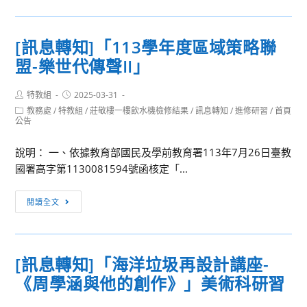
習
轉
－
知]
踏
[訊息轉知]「113學年度區域策略聯
「113
尋
盟-樂世代傳聲II」
學
數
年
位
Post
Post
特教組
2025-03-31
度
迷
author:
published:
Post
教務處
/
特教組
/
莊敬樓一樓飲水機檢修結果
/
訊息轉知
/
進修研習
/
首頁
美
蹤
category:
公告
術
暢
雙
說明： 一、依據教育部國民及學前教育署113年7月26日臺教
遊
語
國署高字第1130081594號函核定「...
元
教
宇
學
[訊
宙」
閱讀全文
專
息
業
轉
社
知]
[訊息轉知]「海洋垃圾再設計講座-
群
「113
研
《周學涵與他的創作》」美術科研習
學
習
年