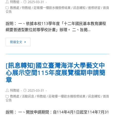
－
Post
Post
特教組
2025-03-31
度
author:
published:
學
Post
教務處
/
特教組
/
莊敬樓一樓飲水機檢修結果
/
訊息轉知
/
進修研習
/
首頁
區
category:
公告
科
域
教
策
說明： 一、依據本校113學年度「十二年國民基本教育課程
學
略
綱要普通型數位前導學校計畫」辦理。 二、旨揭...
與
聯
雙
盟-
[訊
閱讀全文
語
樂
息
政
世
轉
策
代
知]
的
[訊息轉知]國立臺灣海洋大學藝文中
傳
「海
相
聲
心展示空間115年度展覽檔期申請簡
洋
遇
II」
垃
章
~
圾
如
再
Post
Post
特教組
2025-03-31
何
author:
published:
設
Post
教務處
/
活動訊息
/
特教組
/
莊敬樓一樓飲水機檢修結果
/
訊息轉知
/
首頁
在
category:
公告
計
學
講
說明： 一、開放申請期間：自114年4月1日起至114年7月31
科
座-