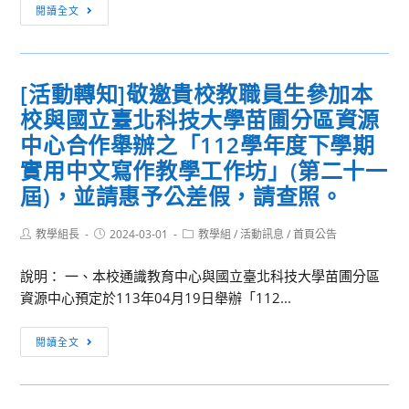
高
本
閱讀全文
學
中
校
資
遙
113
通
測
年
訊
[活動轉知]敬邀貴校教職員生參加本
微
度
應
課
校與國立臺北科技大學苗圃分區資源
設
用
程
置
中心合作舉辦之「112學年度下學期
大
研
販
實用中文寫作教學工作坊」(第二十一
賽
習
賣
屆)，並請惠予公差假，請查照。
營」
機
標
Post
Post
Post
教學組長
2024-03-01
教學組
/
活動訊息
/
首頁公告
租
author:
published:
category:
案
說明： 一、本校通識教育中心與國立臺北科技大學苗圃分區
(第
資源中心預定於113年04月19日舉辦「112...
二
次
[活
閱讀全文
公
動
告)
轉
知]