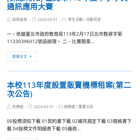
(Taiwan
通訊應用大賽
育
心
Mathematics
部
112
Test,
Post
Post
Post
訓育組長
地
2024-03-01
學生活動
/
活動訊息
學
TMT)
author:
published:
category:
理
年
一、依據臺北市政府教育局113年2月17日北市教資字第
學
度
11330396012號函辦理。 二、比賽簡章...
科
全
中
國
[訊
閱讀全文
心
教
息
與
師
轉
國
增
知]
家
能
本校113年度設置販賣機標租案(第二
臺
太
研
次公告)
北
空
習
市
中
「動
Post
Post
Post
庶務組
2024-03-01
113
總務處
/
重要公告
心
author:
published:
手
category:
年
辦
做
00投標須知下載 01契約書下載 02補充規定下載 03規格書下
度
理
科
載 04投標文件明細表下載 05廠商...
中
「2024
學」
小