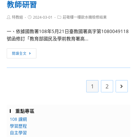
教師研習
度
特
下
教
Post
Post
學
Post
特教組
2024-03-01
發
莊敬樓一樓飲水機檢修結果
author:
published:
category:
期
展
一、依據國教署108年5月21日臺教國署高字第1080049118
實
網
號函修訂「教育部國民及學前教育署高...
用
絡
中
系
[訊
閱讀全文
文
統
息
寫
暨
轉
作
教
知]
教
學
傳
學
支
1
2
Go to 
統
工
援
戲
作
平
曲
坊」
臺」
之
重點專區
(第
之
美
108 課綱
二
「生
─
學習歷程
十
活
粉
自主學習
一
管