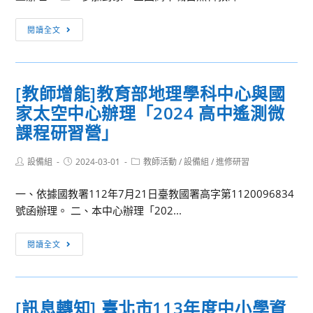
舉
[教
辦
閱讀全文
師
第
增
八
能]
屆
[教師增能]教育部地理學科中心與國
普
臺
家太空中心辦理「2024 高中遙測微
通
灣
型
課程研習營」
中
高
小
級
Post
Post
Post
設備組
2024-03-01
教師活動
/
設備組
/
進修研習
學
author:
published:
category:
中
數
一、依據國教署112年7月21日臺教國署高字第1120096834
等
學
號函辦理。 二、本中心辦理「202...
學
能
校
力
[教
生
閱讀全文
檢
師
物
定
增
學
考
能]
科
試
[訊息轉知] 臺北市113年度中小學資
教
中