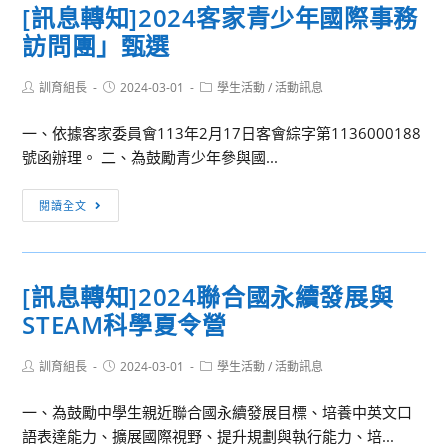
[訊息轉知]2024客家青少年國際事務
敬
訪問團」甄選
邀
貴
Post
Post
Post
訓育組長
校
2024-03-01
學生活動
/
活動訊息
author:
published:
category:
教
一、依據客家委員會113年2月17日客會綜字第1136000188
職
號函辦理。 二、為鼓勵青少年參與國...
員
生
[訊
閱讀全文
參
息
加
轉
本
知]2024
校
[訊息轉知]2024聯合國永續發展與
客
與
STEAM科學夏令營
家
國
青
立
Post
Post
Post
訓育組長
少
2024-03-01
學生活動
/
活動訊息
臺
author:
published:
category:
年
北
一、為鼓勵中學生親近聯合國永續發展目標、培養中英文口
國
科
語表達能力、擴展國際視野、提升規劃與執行能力、培...
際