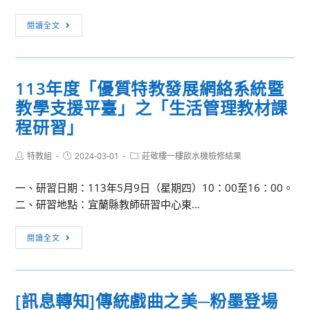
技
事
大
[訊
閱讀全文
務
學
息
訪
苗
轉
問
圃
知]2024
團」
113年度「優質特教發展網絡系統暨
分
聯
甄
區
教學支援平臺」之「生活管理教材課
合
選
資
國
程研習」
源
永
中
續
Post
Post
Post
特教組
2024-03-01
莊敬樓一樓飲水機檢修結果
author:
published:
心
category:
發
合
一、研習日期：113年5月9日（星期四）10：00至16：00。
展
作
二、研習地點：宜蘭縣教師研習中心東...
與
舉
STEAM
辦
113
科
閱讀全文
之
年
學
「112
度
夏
學
「優
令
[訊息轉知]傳統戲曲之美─粉墨登場
年
質
營