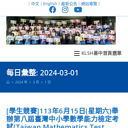
跳
｜
中文
｜
English
｜
最新公告
｜
網站導覽
｜
轉
至
主
要
內
容
KLSH基中首頁選單
每日彙整: 2024-03-01
>
2024 年
>
3 月
>
1 日
[學生競賽]113年6月15日(星期六)舉
辦第八屆臺灣中小學數學能力檢定考
試(Taiwan Mathematics Test,