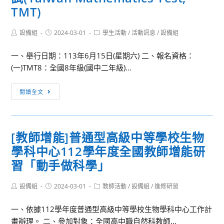
TMT)
Post
Post
Post
設備組
2024-03-01
學生活動
/
活動訊息
/
設備組
author:
published:
category:
一、舉行日期：113年6月15日(星期六) 二、報名資格：
(一)TMT8：全國8年級(國中二年級)...
[學
閱讀全文
生
競
賽]113
[教師增能]普通型高級中等學校生物
年
學科中心112學年度全國教師增能研
6
月
習「動手做科學」
15
日
Post
Post
Post
設備組
2024-03-01
教師活動
/
設備組
/
進修研習
author:
published:
category:
(星
一、依據112學年度普通型高級中等學校生物學科中心工作計
期
畫辦理。 二、參加對象：全國高中職自然科教師...
六)