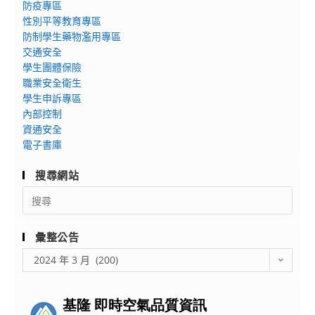
防疫專區
墨
屆)，
理
性別平等教育專區
登
並
教
防制學生藥物濫用專區
場
請
材
交通安全
教
惠
課
學生團體保險
師
予
程
職業安全衛生
研
公
研
學生申訴專區
習
差
內部控制
習」
資通安全
假，
電子書庫
請
查
搜尋網站
照。
Search
for:
彙整公告
彙
2024 年 3 月 (200)
整
公
告