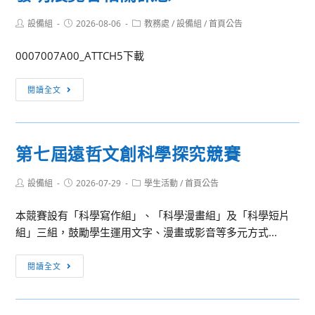
Post
Post
Post
設備組
2026-08-06
教務處
/
設備組
/
首頁公告
author:
published:
category:
0007007A00_ATTCH5下載
[訊
閱讀全文
息
轉
知]2026
第七屆遠哲文創科學探究競賽
第
6
Post
Post
Post
設備組
2026-07-29
學生活動
/
首頁公告
屆
author:
published:
category:
香
本競賽設有「科學寫作組」、「科學漫畫組」及「科學短片
港
組」三組，鼓勵學生運用文字、漫畫或影音等多元方式...
亞
洲
第
閱讀全文
創
七
新
屆
發
遠