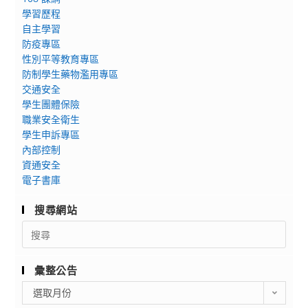
人
學習歷程
國
自主學習
防疫專區
內
性別平等教育專區
及
防制學生藥物濫用專區
國
交通安全
際
學生團體保險
競
職業安全衛生
賽
學生申訴專區
內部控制
資通安全
電子書庫
搜尋網站
Search
for:
彙整公告
彙
選取月份
整