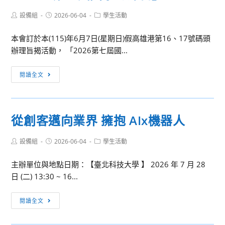
分
Post
Post
Post
設備組
2026-06-04
學生活動
鐘
author:
published:
category:
英
本會訂於本(115)年6月7日(星期日)假高雄港第16、17號碼頭
語
辦理旨揭活動， 「2026第七屆國...
科
學
「2026
閱讀全文
創
第
新
七
挑
屆
戰
從創客邁向業界 擁抱 AIx機器人
國
賽
家
Post
Post
Post
設備組
2026-06-04
學生活動
海
author:
published:
category:
洋
主辦單位與地點日期：【臺北科技大學 】 2026 年 7 月 28
日」
日 (二) 13:30 ~ 16...
從
閱讀全文
創
客