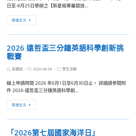
先
日至-8月25日舉辦之【新星組專屬競技...
修
推
全
閱讀全文
廣
國
計
高
畫
中
2026 遠哲盃三分鐘英語科學創新挑
職
戰賽
程
式
Post
Post
Post
設備組
2026-06-04
設
學生活動
author:
published:
category:
計
線上申請時間 2026 年6月1日至6月30日止。 詳細請參閱附
競
件 2026-遠哲盃三分鐘英語科學創...
賽
2026
閱讀全文
遠
哲
盃
「2026第七屆國家海洋日」
三