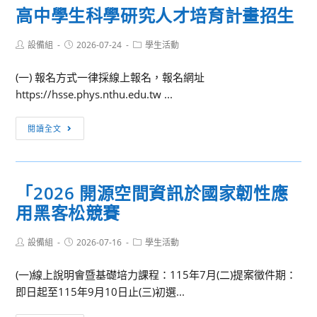
明
高中學生科學研究人才培育計畫招生
哲
展
文
覽
Post
Post
Post
設備組
2026-07-24
學生活動
創
author:
published:
category:
會
科
相
(一) 報名方式一律採線上報名，報名網址
學
關
https://hsse.phys.nthu.edu.tw ...
探
訊
究
高
息
閱讀全文
競
中
賽
學
生
「2026 開源空間資訊於國家韌性應
科
用黑客松競賽
學
研
Post
Post
Post
設備組
2026-07-16
究
學生活動
author:
published:
category:
人
(一)線上說明會暨基礎培力課程：115年7月(二)提案徵件期：
才
即日起至115年9月10日止(三)初選...
培
育