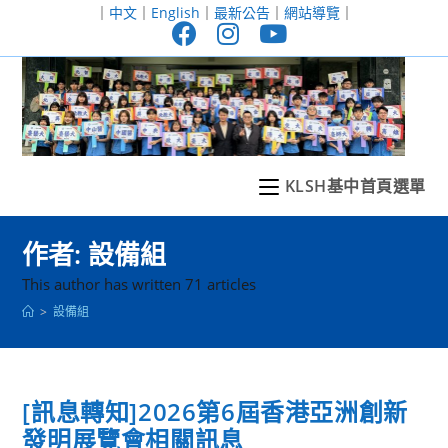
跳
｜
中文
｜
English
｜
最新公告
｜
網站導覽
｜
轉
至
主
要
內
容
KLSH基中首頁選單
作者:
設備組
This author has written 71 articles
>
設備組
[訊息轉知]2026第6屆香港亞洲創新
發明展覽會相關訊息