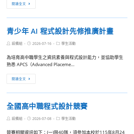
「2026
閱讀全文
計
開
畫
源
招
空
生
青少年 AI 程式設計先修推廣計畫
間
資
Post
Post
Post
設備組
2026-07-16
學生活動
訊
author:
published:
category:
於
為培育高中職學生之資訊素養與程式設計能力，並協助學生
國
熟悉 APCS（Advanced Placeme...
家
韌
青
閱讀全文
性
少
應
年
用
AI
黑
全國高中職程式設計競賽
程
客
式
松
Post
Post
Post
設備組
2026-07-08
學生活動
設
author:
published:
category:
競
計
賽
競賽相關資訊如下：(一)限40隊，須參加本校於115年8月24