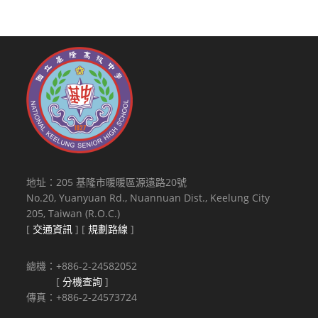
地址：205 基隆市暖暖區源遠路20號
No.20, Yuanyuan Rd., Nuannuan Dist., Keelung City
205, Taiwan (R.O.C.)
[
交通資訊
] [
規劃路線
]
總機：+886-2-24582052
[
分機查詢
]
傳真：+886-2-24573724