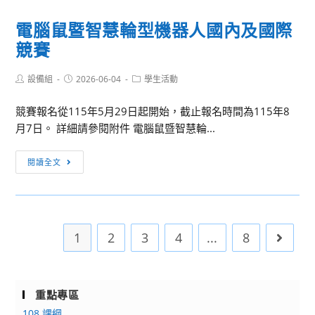
邁
電腦鼠暨智慧輪型機器人國內及國際
向
競賽
業
界
Post
Post
Post
設備組
2026-06-04
擁
學生活動
author:
published:
category:
抱
競賽報名從115年5月29日起開始，截止報名時間為115年8
AIx
月7日。 詳細請參閱附件 電腦鼠暨智慧輪...
機
器
電
閱讀全文
人
腦
鼠
暨
智
1
2
3
4
...
8
Go to 
慧
輪
型
機
重點專區
器
108 課綱