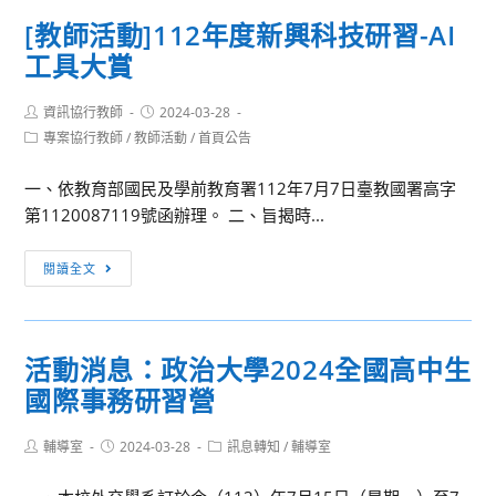
動]
就
[教師活動]112年度新興科技研習-AI
「第
業
工具大賞
4
弱
屆
勢
Post
Post
資訊協行教師
中
2024-03-28
者
author:
published:
Post
專案協行教師
/
教師活動
/
首頁公告
學
就
category:
生
業
一、依教育部國民及學前教育署112年7月7日臺教國署高字
黑
前
第1120087119號函辦理。 二、旨揭時...
客
準
松」
備
[教
閱讀全文
教
課
師
師
程
活
研
動]112
習
活動消息：政治大學2024全國高中生
年
國際事務研習營
度
新
Post
Post
Post
輔導室
2024-03-28
興
訊息轉知
/
輔導室
author:
published:
category:
科