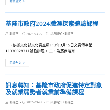
閱讀全文
友
內
獎
競
學
賽]112（下）
金
基隆市政府2024職涯探索體驗課程
第
開
07
始
Post
Post
Post
輔導室
2024-03-29
訊息轉知
/
輔導室
週
author:
published:
申
category:
整
請
一、依據文化部文化資產局113年3月15日文資傳字第
潔、
11330028311號函辦理。 二、為逐步培育...
秩
序
基
閱讀全文
成
隆
績
市
公
政
告
訊息轉知：基隆市政府促進特定對象
府
及就業弱勢者就業前準備課程
2024
職
Post
Post
Post
輔導室
2024-03-28
涯
訊息轉知
/
輔導室
author:
published:
category:
探