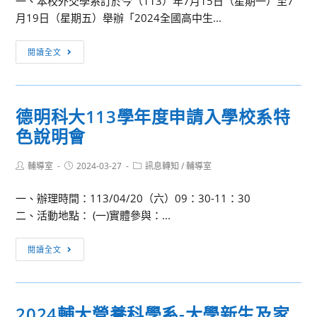
一、本校外交學系訂於今（113）年7月15日（星期一）至7
技
月19日（星期五）舉辦「2024全國高中生...
研
習-
活
閱讀全文
AI
動
工
消
具
息：
大
德明科大113學年度申請入學校系特
政
賞
色說明會
治
大
Post
Post
Post
輔導室
2024-03-27
學
訊息轉知
/
輔導室
author:
published:
category:
2024
一、辦理時間：113/04/20（六）09：30-11：30
全
二、活動地點： (一)實體參與：...
國
高
德
閱讀全文
中
明
生
科
國
大
際
2024輔大營養科學系-大學新生及家
113