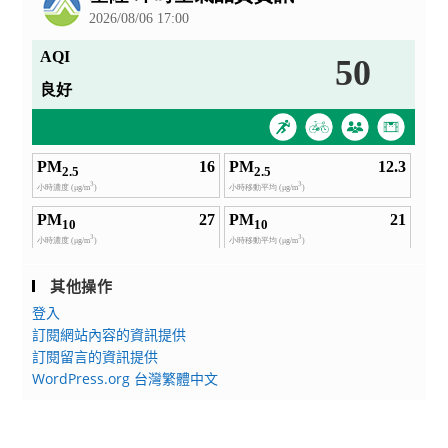
證
照
班」、
「112
年
度
保
稅
工
廠
保
稅
其他操作
業
登入
務
訂閱網站內容的資訊提供
人
訂閱留言的資訊提供
員
WordPress.org 台灣繁體中文
證
照
班」、