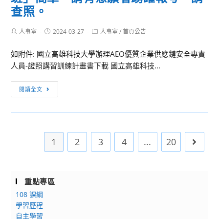
查照。
及
家
Post
Post
Post
人事室
2024-03-27
長
人事室
/
首頁公告
author:
published:
category:
開
如附件: 國立高雄科技大學辦理AEO優質企業供應鏈安全專責
箱
人員-證照講習訓練計畫書下載 國立高雄科技...
日
[訊
閱讀全文
息
轉
知]
國
1
2
3
4
...
20
Go to 
立
高
雄
科
重點專區
技
108 課綱
大
學習歷程
學
自主學習