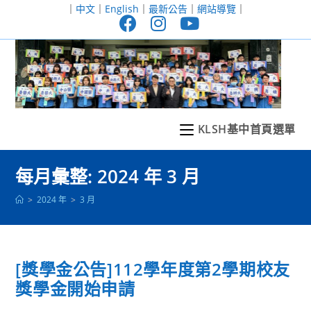
跳
｜
中文
｜
English
｜
最新公告
｜
網站導覽
｜
轉
至
主
要
內
容
KLSH基中首頁選單
每月彙整: 2024 年 3 月
>
2024 年
>
3 月
[獎學金公告]112學年度第2學期校友
獎學金開始申請