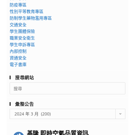
防疫專區
推
性別平等教育專區
廣
防制學生藥物濫用專區
教
交通安全
育
學生團體保險
「AEO
職業安全衛生
優
學生申訴專區
質
內部控制
企
資通安全
業
電子書庫
供
搜尋網站
應
鏈
Search
for:
安
全
彙整公告
專
彙
責
2024 年 3 月 (200)
整
人
公
員
告