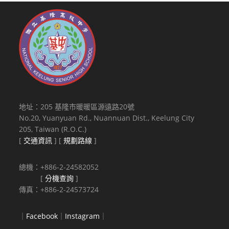
「加
工
出
口
區
(科
技
產
業
地址：205 基隆市暖暖區源遠路20號
園
No.20, Yuanyuan Rd., Nuannuan Dist., Keelung City
區)
205, Taiwan (R.O.C.)
保
[
交通資訊
] [
規劃路線
]
稅
業
總機：+886-2-24582052
務
[
分機查詢
]
人
傳真：+886-2-24573724
員
證
｜
Facebook
｜
Instagram
｜
照