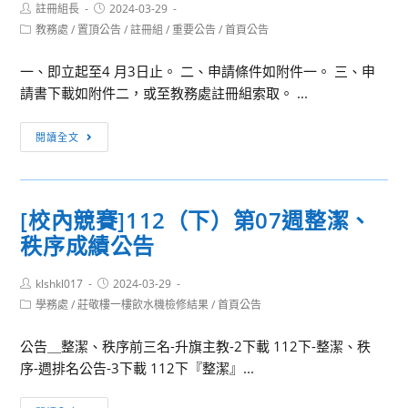
Post
Post
註冊組長
2024-03-29
author:
published:
Post
教務處
/
置頂公告
/
註冊組
/
重要公告
/
首頁公告
category:
一、即立起至4 月3日止。 二、申請條件如附件一。 三、申
請書下載如附件二，或至教務處註冊組索取。 ...
[獎
閱讀全文
學
金
公
[校內競賽]112（下）第07週整潔、
告]112
秩序成績公告
學
年
Post
Post
klshkl017
度
2024-03-29
author:
published:
Post
學務處
/
莊敬樓一樓飲水機檢修結果
/
首頁公告
第
category:
2
公告＿整潔、秩序前三名-升旗主教-2下載 112下-整潔、秩
學
序-週排名公告-3下載 112下『整潔』...
期
校
[校