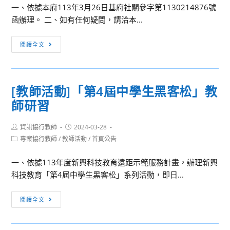
一、依據本府113年3月26日基府社關參字第1130214876號
索
函辦理。 二、如有任何疑問，請洽本...
體
驗
訊
閱讀全文
課
息
程
轉
知：
[教師活動]「第4屆中學生黑客松」教
基
師研習
隆
市
Post
Post
資訊協行教師
政
2024-03-28
author:
published:
Post
專案協行教師
/
教師活動
/
首頁公告
府
category:
促
一、依據113年度新興科技教育遠距示範服務計畫，辦理新興
進
科技教育「第4屆中學生黑客松」系列活動，即日...
特
定
[教
閱讀全文
對
師
象
活
及