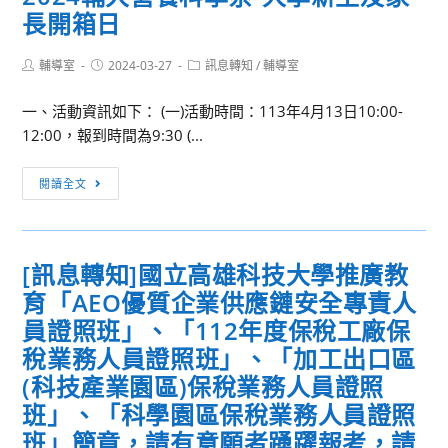
事
長開箱日
學
務
年
研
Post
Post
Post
輔導室
2024-03-27
度
訊息轉知
/
輔導室
習
author:
published:
category:
申
營
一、活動資訊如下： (一)活動時間：113年4月13日10:00-
請
12:00，報到時間為9:30 (...
入
學
2024
閱讀全文
校
輔
系
大
特
營
色
[訊息轉知]國立高雄科技大學推廣教
養
說
育「AEO優質企業供應鏈安全專責人
科
明
學
員證照班」、「112年度保稅工廠保
會
系-
稅業務人員證照班」、「加工出口區
大
(科技產業園區)保稅業務人員證照
學
班」、「科學園區保稅業務人員證照
新
班」簡章，請有意願者踴躍報考，請
生