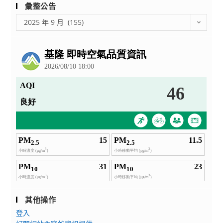
電
彙整公告
子
彙
2025 年 9 月 (155)
報
整
徵
公
文
告
其他操作
登入