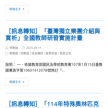
金
［訊
會
閱讀全文
息
辦
轉
理
知］
生
［訊息轉知］「臺灣獨立樂團介紹與
114
命
賞析」全國教師研習實施計畫
年
教
度
育
Post
Post
特教組
2025-09-11
特
教
author:
published:
Post
教務處
/
特教組
/
訊息轉知
/
進修研習
/
首頁公告
殊
師
category:
教
研
說明： 一、依據教育部國民及學前教育署107年1月15日臺教
育
習
國署高字第1060141207B號修訂「...
知
活
能
動
［訊
閱讀全文
研
「生
息
習
命
轉
「生
的
知］
涯
圓
［訊息轉知］「114年特殊奧林匹克
「臺
與
滿