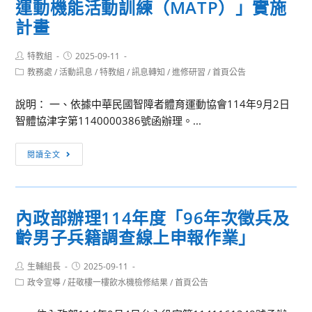
運動機能活動訓練（MATP）」實施
灣
轉
—
獨
計畫
銜
尋
立
相
覓
樂
Post
Post
特教組
2025-09-11
關
教
author:
published:
團
Post
教務處
/
活動訊息
/
特教組
/
訊息轉知
/
進修研習
/
首頁公告
測
師
category:
介
驗
的
說明： 一、依據中華民國智障者體育運動協會114年9月2日
紹
工
春
智體協津字第1140000386號函辦理。...
與
具
天」
賞
介
［訊
析」
閱讀全文
紹
息
全
與
轉
國
運
知］
教
用」
內政部辦理114年度「96年次徵兵及
「114
師
齡男子兵籍調查線上申報作業」
年
研
特
習
Post
Post
生輔組長
殊
2025-09-11
實
author:
published:
Post
政令宣導
/
莊敬樓一樓飲水機檢修結果
/
首頁公告
奧
施
category:
林
計