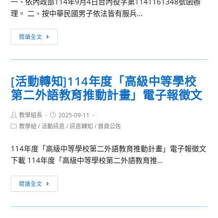
一、依內政部114年9月4日台內役字第1141161348號函辦
匹
畫
理。 二、按中華民國男子依法皆有服兵...
克
運
內
閱讀全文
動
政
機
部
能
辦
活
[活動轉知]114年度「高級中等學校
理
動
第二外語教育推動計畫」電子報徵文
114
訓
年
練
Post
Post
教學組長
度
2025-09-11
（MATP）」
author:
published:
Post
教學組
/
活動訊息
/
訊息轉知
/
首頁公告
「96
實
category:
年
施
114年度「高級中等學校第二外語教育推動計畫」電子報徵文
次
計
下載 114年度「高級中等學校第二外語教育推...
徵
畫
兵
[活
閱讀全文
及
動
齡
轉
男
知]114