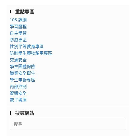
子
年
兵
重點專區
度
籍
108 課綱
「高
調
學習歷程
級
查
自主學習
中
線
防疫專區
等
上
性別平等教育專區
學
申
防制學生藥物濫用專區
校
交通安全
報
第
學生團體保險
作
二
職業安全衛生
業」
外
學生申訴專區
語
內部控制
資通安全
教
電子書庫
育
推
搜尋網站
動
Search
計
for:
畫」