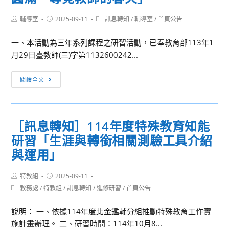
Post
Post
Post
輔導室
2025-09-11
訊息轉知
/
輔導室
/
首頁公告
author:
published:
category:
一、本活動為三年系列課程之研習活動，已奉教育部113年1
月29日臺教師(三)字第1132600242...
[訊
閱讀全文
息
轉
知]
［訊息轉知］114年度特殊教育知能
財
研習「生涯與轉銜相關測驗工具介紹
團
法
與運用」
人
正
Post
Post
特教組
2025-09-11
author:
published:
覺
Post
教務處
/
特教組
/
訊息轉知
/
進修研習
/
首頁公告
category:
教
說明： 一、依據114年度北金鑑輔分組推動特殊教育工作實
育
施計畫辦理。 二、研習時間：114年10月8...
基