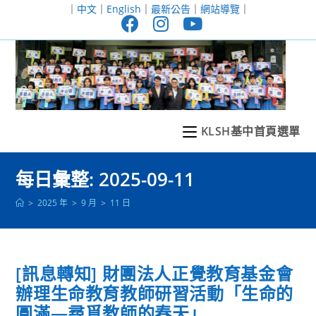
跳
｜
中文
｜
English
｜
最新公告
｜
網站導覽
｜
轉
至
主
要
內
容
KLSH基中首頁選單
每日彙整: 2025-09-11
>
2025 年
>
9 月
>
11 日
[訊息轉知] 財團法人正覺教育基金會
辦理生命教育教師研習活動「生命的
圓滿—尋覓教師的春天」