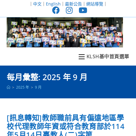
跳
｜
中文
｜
English
｜
最新公告
｜
網站導覽
｜
轉
至
主
要
內
容
KLSH基中首頁選單
每月彙整: 2025 年 9 月
>
2025 年
>
9 月
[訊息轉知]教師職前具有偏遠地區學
校代理教師年資或符合教育部於114
年5月14日臺教人(二)字第