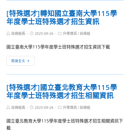
辦
佐
才]
理
證
[特殊選才]轉知國立臺南大學115學
轉
「114
文
年度學士班特殊選才招生資訊
知
年
件
輔
建
至
Post
Post
Post
註冊組長
仁
2025-09-26
升學資訊
/
註冊組
構
author:
published:
category:
人
大
不
事
國立臺南大學115學年度學士班特殊選才招生資訊下載
學
同
室
115
生
[特
辦
閱讀全文
學
命
殊
理
年
週
選
提
度
期
才]
敘。
特
[特殊選才]國立臺北教育大學115學
營
轉
殊
養
年度學士班特殊選才招生相關資訊
知
選
照
國
才
護
Post
Post
Post
註冊組長
立
2025-09-26
升學資訊
/
註冊組
招
author:
published:
category:
策
臺
生
略」
國立臺北教育大學115學年度學士班特殊選才招生相關資訊下
南
線
論
載
大