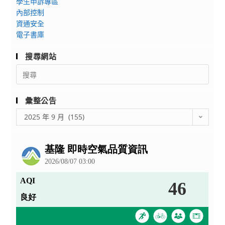
學生申訴專區
班
訊
內部控制
特
資通安全
殊
電子書庫
選
搜尋網站
才
招
Search
for:
生
資
彙整公告
訊
彙
暨
2025 年 9 月 (155)
整
招
公
生
告
說
明
會
報
名
網