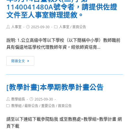
1140041480A號令者，請提供佐證
文件至人事室辦理提敘。
Post
Post
Post
人事室
2025-09-30
人事室
/
首頁公告
author:
published:
category:
說明: 1.公立高級中等以下學校（以下簡稱中小學）教師職前
具有偏遠地區學校代理教師年資，經依師資培育...
[訊
閱讀全文
息
轉
知]
[教學計畫]本學期教學計畫公告
教
師
Post
Post
教學組長
2025-09-30
職
author:
published:
Post
教學組
/
最新公告
/
重要公告
/
首頁公告
前
category:
具
請至以下連結下載參閱點我 或至教務處>教學組>教學計畫 網
有
頁下載
偏