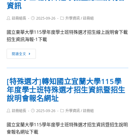
南
資訊
班
華
特
大
Post
Post
Post
註冊組長
2025-09-26
升學資訊
/
註冊組
殊
author:
published:
category:
學
選
國立東華大學115學年度學士班特殊選才招生線上說明會下載
115
才
招生資訊海報-1下載
學
招
年
生
[特
度
閱讀全文
相
殊
學
關
選
士
資
才]
班
訊
[特殊選才]轉知國立宜蘭大學115學
轉
特
年度學士班特殊選才招生資訊暨招生
知
殊
國
說明會報名網址
選
立
才
東
Post
Post
Post
註冊組長
2025-09-26
升學資訊
/
註冊組
招
author:
published:
category:
華
生
國立宜蘭大學115學年度學士班特殊選才招生資訊暨招生說明
大
簡
會報名網址下載
學
章