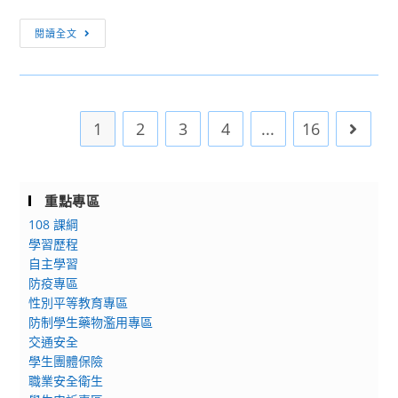
115
資
[特
學
閱讀全文
訊
殊
年
選
度
才]
學
轉
士
1
2
3
4
...
16
Go to 
知
班
國
特
立
殊
宜
重點專區
選
蘭
108 課綱
才
大
學習歷程
招
學
自主學習
生
防疫專區
115
線
性別平等教育專區
學
上
防制學生藥物濫用專區
年
說
交通安全
度
明
學生團體保險
學
會
職業安全衛生
士
資