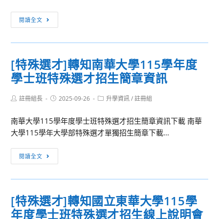
上
壇
學
說
[特
閱讀全文
115
明
殊
學
會
選
年
資
才]
度
[特殊選才]轉知南華大學115學年度
訊
國
學
學士班特殊選才招生簡章資訊
立
士
臺
班
Post
Post
Post
註冊組長
北
2025-09-26
升學資訊
/
註冊組
特
author:
published:
category:
教
殊
南華大學115學年度學士班特殊選才招生簡章資訊下載 南華
育
選
大學115學年大學部特殊選才單獨招生簡章下載...
大
才
學
招
[特
閱讀全文
115
生
殊
學
資
選
年
訊
才]
度
[特殊選才]轉知國立東華大學115學
轉
學
年度學士班特殊選才招生線上說明會
知
士