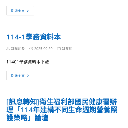
遠
[教
閱讀全文
地
學
區
計
學
畫]
校
114-1學務資料本
本
代
學
理
Post
Post
Post
訓育組長
2025-09-30
訓育組
期
author:
published:
category:
教
教
師
11401學務資料本下載
學
年
計
114-
資
閱讀全文
畫
1
或
公
學
符
告
務
合
[訊息轉知]衛生福利部國民健康署辦
資
教
理「114年建構不同生命週期營養照
料
育
本
護策略」論壇
部
於