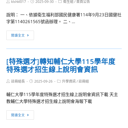
Post
Post
114
Post
klshkl017
2025-09-30
衛生組
/
首頁公告
author:
published:
category:
年
說明： 一、依據衛生福利部國民健康署114年9月23日國健社
5
字第1140261565號函辦理。 二、...
月
14
[訊
閱讀全文
日
息
臺
轉
教
知]
人
[特殊選才]轉知輔仁大學115學年度
衛
(二)
特殊選才招生線上說明會資訊
生
字
福
第
Post
Post
Post
註冊組長
利
2025-09-26
升學資訊
/
註冊組
1140041480A
author:
published:
category:
部
號
輔仁大學115學年度特殊選才招生線上說明會資訊下載 天主
國
令
教輔仁大學特殊選才招生線上說明會海報下載
民
者，
健
請
[特
閱讀全文
康
提
殊
署
供
選