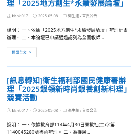
期
理「2025地方創生*永續發展論壇」
學
間
年
辦
Post
Post
Post
klshkl017
度
2025-05-08
衛生組
/
首頁公告
author:
published:
category:
理
第
「2025
說明： 一、依據「2025地方創生*永續發展論壇」辦理計畫
2
中
辦理。 二、本論壇已申請通過認列為全國教師...
次
山
種
[訊
社
閱讀全文
子
息
會
教
轉
營」
師
知]
五
增
[訊息轉知]衛生福利部國民健康署辦
開
天
能
理「2025銀領新時尚銀養創新料理」
南
四
培
大
競賽活動
夜
訓
學
活
研
於
Post
Post
Post
klshkl017
動
2025-05-08
衛生組
/
首頁公告
習」
author:
published:
category:
114/06/18
實
說明： 一、依據教育部114年4月30日臺教社(二)字第
辦
施
1140045280號書函辦理。 二、為推廣...
理
計