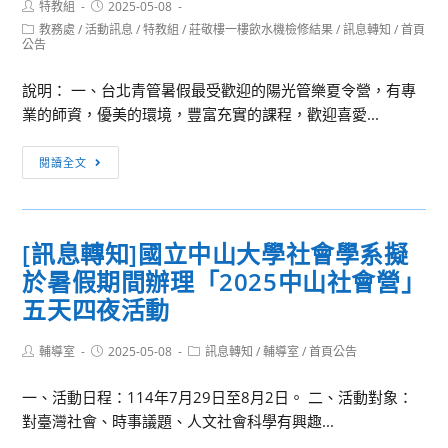
Post
Post
特教組
2025-05-08
學
author:
published:
夏
Post
教務處
/
活動訊息
/
特教組
/
莊敬樓一樓飲水機檢修結果
/
訊息轉知
/
首頁
辦
category:
公告
令
理
營」
「2025
說明： 一、台北青管暑假最受歡迎的陽光管樂夏令營，有專
元
業的師資，優美的環境，豐富充實的課程，歡迎喜愛...
智
大
[訊
閱讀全文
學
息
&
轉
麻
知]
[訊息轉知]國立中山大學社會學系擬
省
「第
理
於暑假期間辦理「2025中山社會營」
17
工
屆
五天四夜活動
學
台
院
北
Post
Post
Post
輔導室
2025-05-08
訊息轉知
/
輔導室
/
首頁公告
author:
published:
category:
合
青
作
一、活動日程：114年7月29日至8月2日。 二、活動對象：
年
課
對臺灣社會、時事議題、人文社會科學有興趣...
管
程
樂