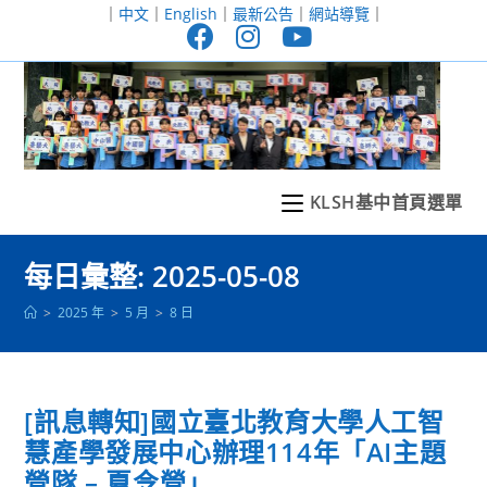
跳
｜
中文
｜
English
｜
最新公告
｜
網站導覽
｜
轉
至
主
要
內
容
KLSH基中首頁選單
每日彙整: 2025-05-08
>
2025 年
>
5 月
>
8 日
[訊息轉知]國立臺北教育大學人工智
慧產學發展中心辦理114年「AI主題
營隊 – 夏令營」