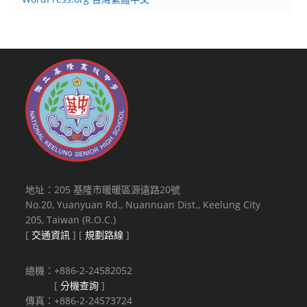
地址：205 基隆市暖暖區源遠路20號
No.20, Yuanyuan Rd., Nuannuan Dist., Keelung City
205, Taiwan (R.O.C.)
[
交通資訊
] [
規劃路線
]
總機：+886-2-24582052
[
分機查詢
]
傳真：+886-2-24573724