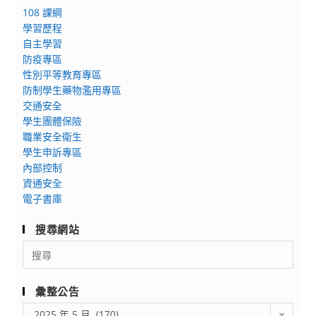
領
108 課綱
「CoolEnglish
新
學習歷程
普
時
自主學習
技
尚
防疫專區
高
銀
性別平等教育專區
英
養
防制學生藥物濫用專區
閱
交通安全
創
大
學生團體保險
新
師」
職業安全衛生
料
比
學生申訴專區
理」
賽
內部控制
競
資通安全
辦
賽
電子書庫
法
活
1
動
搜尋網站
份
Search
for:
彙整公告
彙
2025 年 5 月 (170)