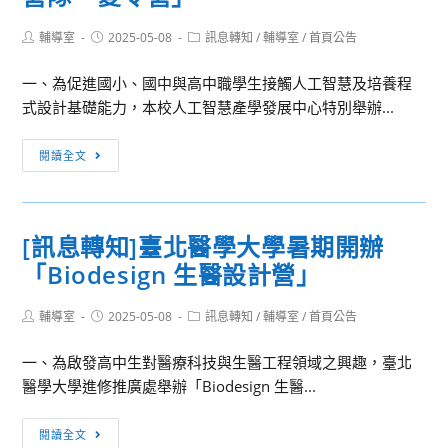
Post
Post
Post
輔導室
2025-05-08
訊息轉知
/
輔導室
/
首頁公告
author:
published:
category:
一、為促進國小、國中與高中職學生接觸人工智慧及培養程
式設計基礎能力，本校人工智慧產學發展中心特別舉辦...
[訊
閱讀全文
息
轉
知]
[訊息轉知]臺北醫學大學暑期開辦
國
「Biodesign 生醫設計營」
立
臺
Post
Post
Post
輔導室
2025-05-08
北
訊息轉知
/
輔導室
/
首頁公告
author:
published:
category:
教
一、為啟發高中生對醫療科技與生醫工程領域之興趣，臺北
育
醫學大學進修推廣處舉辦「Biodesign 生醫...
大
學
[訊
閱讀全文
人