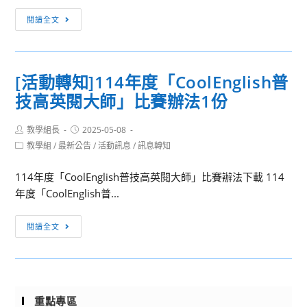
「2025
畫
[訊
地
閱讀全文
息
方
轉
創
知]
生
[活動轉知]114年度「CoolEnglish普
衛
*
技高英閱大師」比賽辦法1份
生
永
福
續
Post
Post
教學組長
利
2025-05-08
發
author:
published:
Post
教學組
/
最新公告
/
活動訊息
/
訊息轉知
部
展
category:
國
論
114年度「CoolEnglish普技高英閱大師」比賽辦法下載 114
民
壇」
年度「CoolEnglish普...
健
康
[活
閱讀全文
署
動
辦
轉
理
知]114
「2025
年
銀
重點專區
度