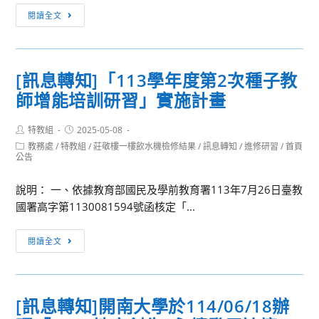
（MY
[訊
團
閱讀全文
Camp）」
息
陽
全
轉
光
英
知]
管
[訊息轉知]「113學年度第2次種子教
語
國
樂
師增能培訓研習」實施計畫
科
立
夏
技
中
令
Post
Post
特教組
2025-05-08
與
山
營」
author:
published:
Post
教務處
/
特教組
/
莊敬樓一樓飲水機檢修結果
/
訊息轉知
/
進修研習
/
首頁
文
大
category:
公告
化
學
體
社
說明： 一、依據教育部國民及學前教育署113年7月26日臺教
驗
會
國署高字第1130081594號函核定「...
營
學
系
[訊
閱讀全文
擬
息
於
轉
暑
知]
[訊息轉知]開南大學於114/06/18辦
假
「113