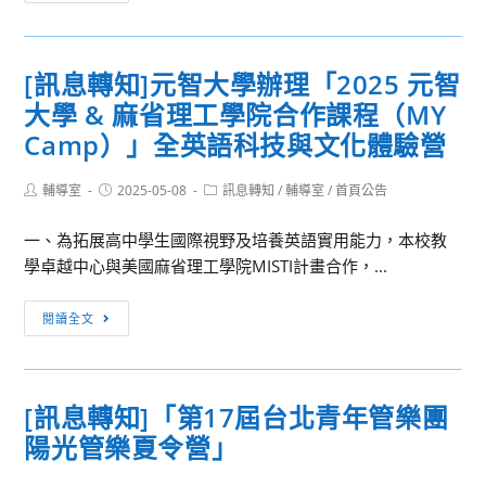
息
工
轉
智
知]
慧
[訊息轉知]元智大學辦理「2025 元智
臺
產
大學 & 麻省理工學院合作課程（MY
北
學
醫
Camp）」全英語科技與文化體驗營
發
學
展
大
Post
Post
Post
輔導室
2025-05-08
訊息轉知
/
輔導室
/
首頁公告
中
author:
published:
category:
學
心
一、為拓展高中學生國際視野及培養英語實用能力，本校教
暑
辦
學卓越中心與美國麻省理工學院MISTI計畫合作，...
期
理
開
114
[訊
辦
閱讀全文
年
息
「Biodesign
「AI
轉
生
主
知]
醫
題
[訊息轉知]「第17屆台北青年管樂團
元
設
營
陽光管樂夏令營」
智
計
隊
大
營」
–