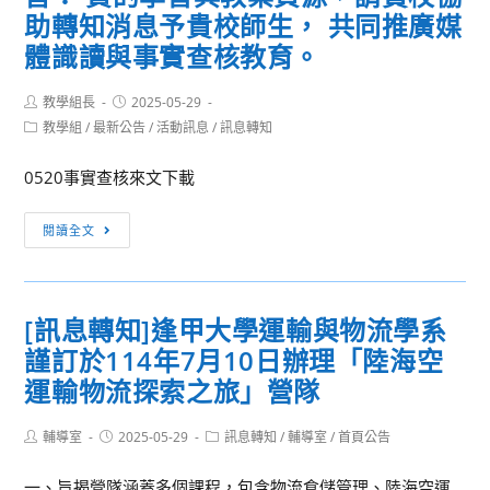
助轉知消息予貴校師生， 共同推廣媒
體識讀與事實查核教育。
Post
Post
教學組長
2025-05-29
author:
published:
Post
教學組
/
最新公告
/
活動訊息
/
訊息轉知
category:
0520事實查核來文下載
[訊
閱讀全文
息
轉
知]
[訊息轉知]逢甲大學運輸與物流學系
本
謹訂於114年7月10日辦理「陸海空
會
建
運輸物流探索之旅」營隊
置
之
Post
Post
Post
輔導室
2025-05-29
訊息轉知
/
輔導室
/
首頁公告
author:
published:
category:
「台
一、旨揭營隊涵蓋多個課程，包含物流倉儲管理、陸海空運
灣