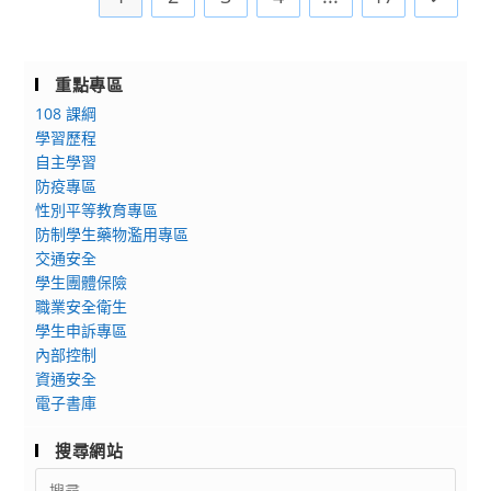
飲
放
水
科
機
學
檢
重點專區
時
驗
108 課綱
代
結
學習歷程
的
果
自主學習
學
防疫專區
術
性別平等教育專區
導
防制學生藥物濫用專區
航：
交通安全
學生團體保險
圖
職業安全衛生
書
學生申訴專區
館
內部控制
員
資通安全
的
電子書庫
數
位
搜尋網站
素
Search