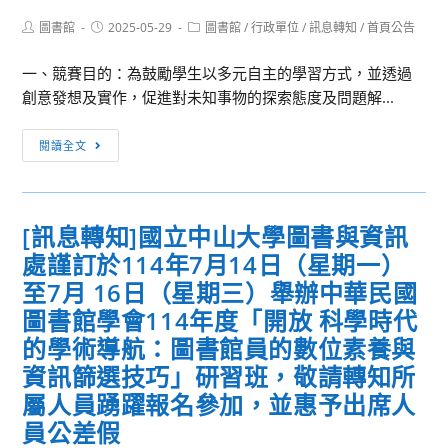
「114
之
校
2025
年
Post
Post
Post
圖書館
2025-05-29
圖書館
/
行政單位
/
訊息轉知
/
首頁公告
旅」
師
年
author:
published:
category:
度
營
生，
暑
一、競賽目的：為鼓勵學生以多元自主的學習方式，並透過
聽
隊
共
假
創意發想及實作，促進對未知事物的探索態度及問題解...
障
同
高
教
推
中
[訊
育
閱讀全文
廣
生
息
專
媒
研
轉
精
體
習
知]
學
識
[訊息轉知]國立中山大學圖書與資訊
營
致
分
讀
處謹訂於114年7月14日（星期一）
理
班」
與
學
至7月 16日（星期三）舉辦中華民國
事
校
圖書館學會114年度「開放 科學時代
實
財
的學術導航：圖書館員的數位素養與
查
團
資訊篩選技巧」研習班，敬請轉知所
核
法
教
屬人員踴躍報名參加，並惠予出席人
人
育。
員公差假
致