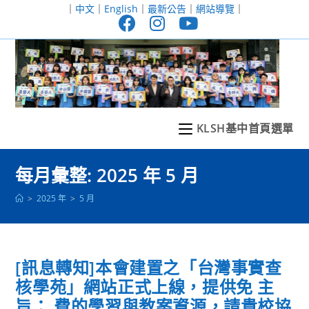
跳
｜
中文
｜
English
｜
最新公告
｜
網站導覽
｜
轉
至
主
要
內
容
KLSH基中首頁選單
每月彙整: 2025 年 5 月
>
2025 年
>
5 月
[訊息轉知]本會建置之「台灣事實查
核學苑」網站正式上線，提供免 主
旨： 費的學習與教案資源，請貴校協