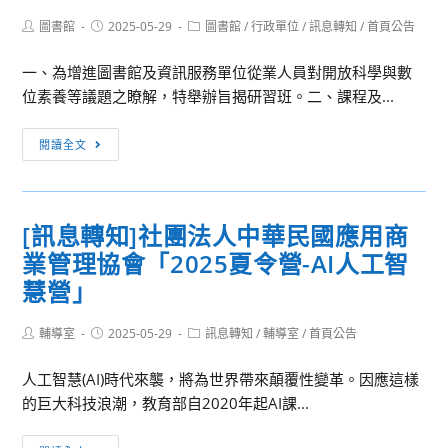
理
Post
Post
Post
圖書館
2025-05-29
科
圖書館
/
行政單位
/
訊息轉知
/
首頁公告
author:
published:
category:
技
一、為增進圖書館及資訊服務單位從業人員對開放科學與數
大
位素養等議題之瞭解，特舉辦旨揭研習班。二、課程及...
學
舉
[訊
閱讀全文
辦
息
「致
轉
理
知]
科
[訊息轉知]社團法人中華民國應用商
國
技
業管理協會「2025夏令營-AI人工智
立
大
中
慧營」
學
山
114
大
Post
Post
Post
輔導室
2025-05-29
訊息轉知
/
輔導室
/
首頁公告
年
author:
published:
category:
學
度
人工智慧(AI)時代來襲，將為世界帶來顛覆性變革。因應這樣
圖
全
的巨大科技浪潮，教育部自2020年起AI課...
書
國
與
自
[訊