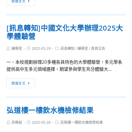
資
閱讀全文
主
息
訊
學
轉
處
習
知]
謹
競
[訊息轉知]中國文化大學辦理2025大
社
訂
賽」，
學體驗營
團
於
敬
法
114
邀
Post
Post
Post
輔導室
2025-05-29
人
訊息轉知
/
輔導室
/
首頁公告
年
author:
published:
貴
category:
中
7
校
一、本校規劃辦理20多種各具特色的大學體驗營，多元學系
華
月
協
提供高中生多元領域選擇，期望參與學生充分體驗大...
民
14
助
國
日
推
[訊
閱讀全文
應
（星
廣
息
用
期
宣
轉
商
一）
傳
知]
業
至
弘道樓一樓飲水機檢修結果
並
中
管
7
鼓
國
理
月
Post
Post
Post
庶務組
2025-05-28
莊敬樓一樓飲水機檢修結果
勵
文
協
author:
published:
category:
16
學
化