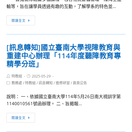
輸等，旨在讓學員透過有趣的互動，了解學系的特色並...
事
實
[訊
查
閱讀全文
息
核
轉
學
知]
苑」
[訊息轉知]國立臺南大學視障教育與
逢
網
重建中心辦理「114年度聽障教育專
甲
站
大
精學分班」
正
學
式
運
Post
Post
特教組
2025-05-29
上
author:
published:
輸
Post
教務處
/
特教組
/
訊息轉知
/
進修研習
/
首頁公告
線，
category:
與
提
說明： 一、依據國立臺南大學114年5月26日南大視訓字第
物
供
1140010561號函辦理。 二、旨揭報...
流
免
學
主
[訊
系
閱讀全文
旨：
息
謹
費
轉