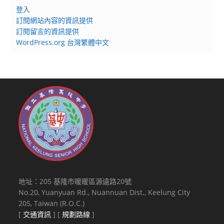
踴
登入
躍
訂閱網站內容的資訊提供
報
訂閱留言的資訊提供
名
WordPress.org 台灣繁體中文
參
加，
並
惠
予
出
席
人
員
公
差
地址：205 基隆市暖暖區源遠路20號
假
No.20, Yuanyuan Rd., Nuannuan Dist., Keelung City
205, Taiwan (R.O.C.)
[
交通資訊
] [
規劃路線
]