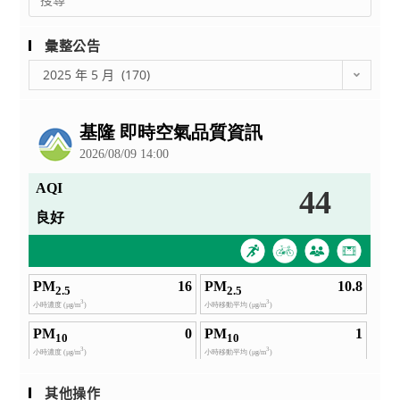
養
for:
與
彙整公告
資
訊
彙
2025 年 5 月 (170)
整
篩
公
選
告
技
巧」
研
習
班，
敬
請
轉
知
所
屬
人
員
其他操作