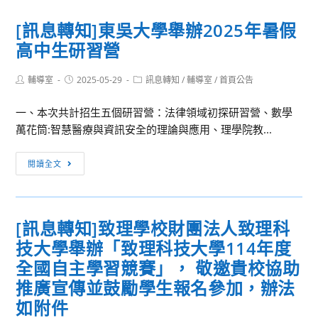
訂
的
知]
於
學
[訊息轉知]東吳大學舉辦2025年暑假
國
114
習
高中生研習營
立
年
與
臺
7
教
Post
Post
Post
輔導室
2025-05-29
南
訊息轉知
/
輔導室
/
首頁公告
月
案
author:
published:
category:
大
10
資
一、本次共計招生五個研習營：法律領域初探研習營、數學
學
日
源，
萬花筒:智慧醫療與資訊安全的理論與應用、理學院教...
視
辦
請
障
理
貴
[訊
閱讀全文
教
「陸
校
息
育
海
協
轉
與
空
助
知]
重
運
[訊息轉知]致理學校財團法人致理科
轉
東
建
輸
知
技大學舉辦「致理科技大學114年度
吳
中
物
消
大
全國自主學習競賽」， 敬邀貴校協助
心
流
息
學
推廣宣傳並鼓勵學生報名參加，辦法
辦
探
予
舉
理
如附件
索
貴
辦