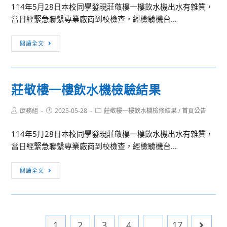
會
日
114年5月28日本校同學發現莊敬樓一樓飲水機出水有雜質，
生
大
「2025
（星
當日經緊急聯繫專業廠商到校檢查，經檢驗機台...
報
學
夏
期
名
辦
令
弘
三）
閱讀全文
參
理
營-
道
舉
加，
2025
AI
樓
辦
辦
大
人
一
中
法
學
莊敬樓一樓飲水機檢驗結果
工
樓
華
如
體
智
飲
民
附
驗
Post
Post
Post
庶務組
2025-05-28
莊敬樓一樓飲水機檢修結果
/
首頁公告
慧
水
國
author:
published:
category:
件
營
營」
機
圖
114年5月28日本校同學發現莊敬樓一樓飲水機出水有雜質，
檢
書
當日經緊急聯繫專業廠商到校檢查，經檢驗機台...
修
館
結
學
莊
閱讀全文
果
會
敬
114
樓
年
一
度
樓
1
2
3
4
...
17
「開
Go to 