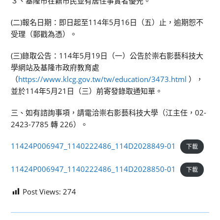
３、基隆市在籍市民並有居住事實者優先。
(二)報名日期：即日起至114年5月16日（五）止，逾期恕不
受理（郵戳為憑）。
(三)錄取公告：114年5月19日（一）公告於崇右影藝科技大
學網站及基隆市政府教育處
（
https://www.klcg.gov.tw/tw/education/3473.html
），
並於114年5月21日（三）前寄發錄取通知單。
三、如有諮詢事項，請電洽崇右影藝科技大學（江主任，02-
2423-7785 轉 226）。
11424P006947_1140222486_114D2028849-01
下載
11424P006947_1140222486_114D2028850-01
下載
Post Views:
274