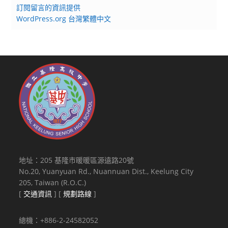
訂閱留言的資訊提供
WordPress.org 台灣繁體中文
地址：205 基隆市暖暖區源遠路20號
No.20, Yuanyuan Rd., Nuannuan Dist., Keelung City
205, Taiwan (R.O.C.)
[
交通資訊
] [
規劃路線
]
總機：+886-2-24582052