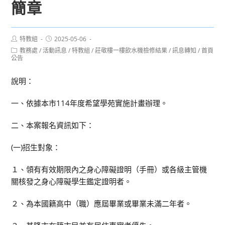
簡章
Post
Post
特教組
2025-05-06
author:
published:
Post
教務處
/
活動訊息
/
特教組
/
莊敬樓一樓飲水機檢修結果
/
訊息轉知
/
首頁
category:
公告
說明：
一、依據本市114年度希望學苑實施計畫辦理。
二、本案報名資訊如下：
(一)招生對象：
１、領有有效期限內之身心障礙證明（手冊）或各級主管機
關核發之身心障礙學生鑑定證明者。
２、為本國籍高中（職）應屆畢業或畢業未滿二年者。