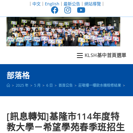
跳
｜
中文
｜
English
｜
最新公告
｜
網站導覽
｜
轉
至
主
要
內
容
KLSH基中首頁選單
部落格
>
2025 年
>
5 月
>
6 日
>
首頁公告
>
莊敬樓一樓飲水機檢修結果
>
[
[訊息轉知]基隆市114年度特
教大學－希望學苑春季班招生