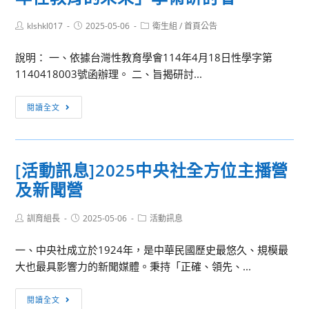
Post
Post
Post
klshkl017
2025-05-06
衛生組
/
首頁公告
author:
published:
category:
說明： 一、依據台灣性教育學會114年4月18日性學字第
1140418003號函辦理。 二、旨揭研討...
[訊
閱讀全文
息
轉
知]
[活動訊息]2025中央社全方位主播營
台
及新聞營
灣
性
Post
Post
Post
訓育組長
教
2025-05-06
活動訊息
author:
published:
category:
育
一、中央社成立於1924年，是中華民國歷史最悠久、規模最
學
大也最具影響力的新聞媒體。秉持「正確、領先、...
會
辦
[活
閱讀全文
理