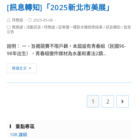
令
練
[訊息轉知]「2025新北市美展」
靜
營」
學
宜
程」
Post
Post
特教組
2025-05-06
大
author:
published:
Post
教務處
/
活動訊息
/
特教組
/
莊敬樓一樓飲水機檢修結果
/
訊息轉知
/
首頁
學
category:
公告
與
財
說明： 一、旨揭競賽不限戶籍，本屆設有青春組（民國96-
團
98年出生），青春組徵件媒材為水墨和書法2類...
法
人
[訊
閱讀全文
民
息
間
轉
司
知]
法
「2025
1
2
Go to 
改
新
革
北
基
市
金
美
重點專區
會
展」
108 課綱