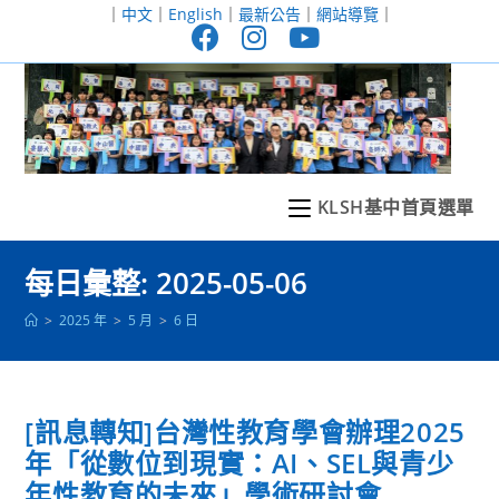
跳
｜
中文
｜
English
｜
最新公告
｜
網站導覽
｜
轉
至
主
要
內
容
KLSH基中首頁選單
每日彙整: 2025-05-06
>
2025 年
>
5 月
>
6 日
[訊息轉知]台灣性教育學會辦理2025
年「從數位到現實：AI、SEL與青少
年性教育的未來」學術研討會