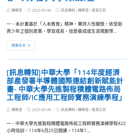
中
來」
Post
Post
Post
輔導室
2025-05-06
興
訊息轉知
/
輔導室
/
首頁公告
學
author:
published:
category:
大
術
一、本計畫基於「人本教育」精神，秉持人性關懷，依受助
學
研
青少年之個別差異、學習成長、技藝養成或生涯規劃等...
循
討
環
會
[訊
閱讀全文
經
息
濟
轉
研
知]113-
究
[訊息轉知]中華大學「114年度經濟
2
學
部產發署半導體國際連結創新賦能計
普
院
仁
畫- 中華大學先進製程積體電路佈局
協
青
工程師/IC應用工程師實務演練學程」
辦
年
「2025
關
Post
Post
Post
輔導室
2025-05-06
訊息轉知
/
輔導室
/
首頁公告
年
author:
published:
category:
懷
高
基
一、中華大學先進製程積體電路佈局工程師實務演練學程422
中
金
小時培訓，114年6月25日開課，114年1...
生