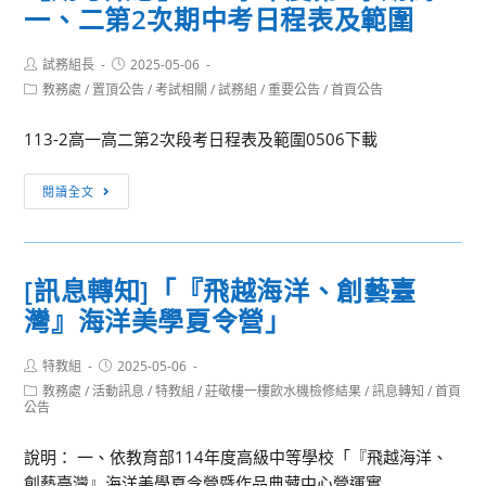
—
一、二第2次期中考日程表及範圍
江
導
驅
大
體
動
Post
Post
試務組長
學
2025-05-06
國
author:
published:
未
Post
教務處
/
置頂公告
/
考試相關
/
試務組
/
重要公告
/
首頁公告
俄
際
category:
來
國
連
科
113-2高一高二第2次段考日程表及範圍0506下載
語
結
技
文
創
【期
的
閱讀全文
學
新
考
核
系
賦
訊
心
辦
能
息】
力
理
計
[訊息轉知]「『飛越海洋、創藝臺
113
量」
「悠
畫-
灣』海洋美學夏令營」
學
遊
中
年
一
華
Post
Post
特教組
2025-05-06
度
夏：
author:
published:
大
Post
教務處
/
活動訊息
/
特教組
/
莊敬樓一樓飲水機檢修結果
/
訊息轉知
/
首頁
第
2025
category:
公告
學
2
淡
先
學
說明： 一、依教育部114年度高級中等學校「『飛越海洋、
江
進
期
創藝臺灣』海洋美學夏令營暨作品典藏中心營運實...
大