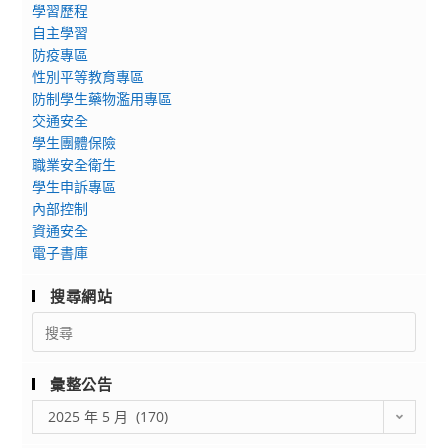
合
學習歷程
作
自主學習
防疫專區
辦
性別平等教育專區
理
防制學生藥物濫用專區
之
交通安全
「法
學生團體保險
律
職業安全衛生
X
學生申訴專區
未
內部控制
來：
資通安全
AI
電子書庫
數
位
搜尋網站
法
Search
治
for:
暑
彙整公告
期
彙
體
2025 年 5 月 (170)
整
驗