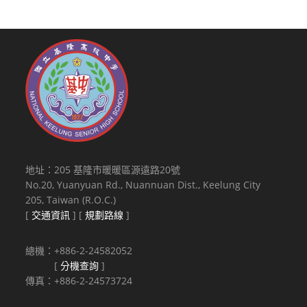
地址：205 基隆市暖暖區源遠路20號
No.20, Yuanyuan Rd., Nuannuan Dist., Keelung City
205, Taiwan (R.O.C.)
[
交通資訊
] [
規劃路線
]
總機：+886-2-24582052
[
分機查詢
]
傳真：+886-2-24573724