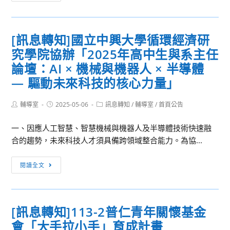
動
2025
訊
年
息]2025
「從
[訊息轉知]國立中興大學循環經濟研
中
數
究學院協辦「2025年高中生與系主任
央
位
社
論壇：AI × 機械與機器人 × 半導體
到
全
— 驅動未來科技的核心力量」
現
方
實：
位
Post
Post
Post
輔導室
2025-05-06
訊息轉知
/
輔導室
/
首頁公告
AI、
author:
published:
category:
主
SEL
播
一、因應人工智慧、智慧機械與機器人及半導體技術快速融
與
營
合的趨勢，未來科技人才須具備跨領域整合能力。為協...
青
及
少
[訊
新
閱讀全文
年
息
聞
性
轉
營
教
知]
育
[訊息轉知]113-2普仁青年關懷基金
國
的
會「大手拉小手」育成計畫
立
未