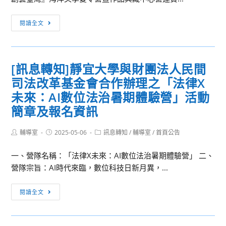
製
高
學
程
一、
[訊
俄
閱讀全文
積
二
息
語
體
第
轉
夏
電
2
知]
令
路
[訊息轉知]靜宜大學與財團法人民間
次
「『飛
營」
佈
期
司法改革基金會合作辦理之「法律X
越
局
中
海
未來：AI數位法治暑期體驗營」活動
工
考
洋、
簡章及報名資訊
程
日
創
師/IC
程
藝
Post
Post
Post
輔導室
2025-05-06
訊息轉知
/
輔導室
/
首頁公告
應
表
author:
published:
category:
臺
用
及
灣』
一、營隊名稱：「法律X未來：AI數位法治暑期體驗營」 二、
工
範
海
營隊宗旨：AI時代來臨，數位科技日新月異，...
程
圍
洋
師
[訊
美
閱讀全文
實
息
學
務
轉
夏
演
知]