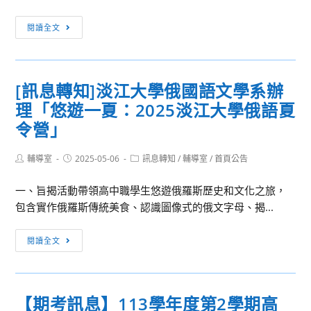
會
與
[訊
「大
閱讀全文
系
息
手
主
轉
拉
任
知]
小
論
[訊息轉知]淡江大學俄國語文學系辦
中
手」
壇：
理「悠遊一夏：2025淡江大學俄語夏
華
育
AI
大
成
令營」
×
學
計
機
「114
畫
Post
Post
Post
輔導室
2025-05-06
訊息轉知
/
輔導室
/
首頁公告
械
author:
published:
category:
年
與
一、旨揭活動帶領高中職學生悠遊俄羅斯歷史和文化之旅，
度
機
包含實作俄羅斯傳統美食、認識圖像式的俄文字母、揭...
經
器
濟
人
[訊
部
閱讀全文
×
息
產
半
轉
發
導
知]
署
體
【期考訊息】113學年度第2學期高
淡
半