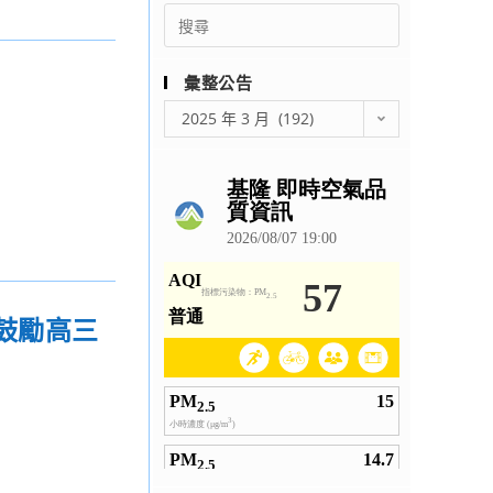
Search
for:
彙整公告
彙
2025 年 3 月 (192)
整
公
告
鼓勵高三