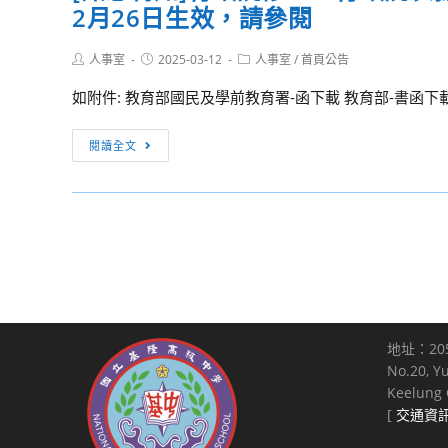
宣
學
2月26日生效，請參閱
7
1
貴
導
生
月
份，
校
資
踴
Post
Post
Post
人事室
2025-03-12
6
人事室
/
首頁公告
請
教
author:
published:
category:
料
躍
日
鼓
師、
如附件: 教育部國民及學前教育署-函下載 教育部-書函下載
已
報
「日
勵
學
於
名，
本
學
[訊
生
閱讀全文
本
詳
語
生
息
踴
局
如
能
踴
轉
躍
網
說
力
躍
知]
報
頁
明，
試
參
行
名
建
請
驗
與，
政
參
置，
查
（JLPT）」
詳
院
加，
請
照。
報
如
修
請
惠
名
說
正
查
轉
期
地址：20
明，
「行
照。
全
No.20, Y
間
請
政
國
Keelung C
為
查
院
各
[
交通資
3
照。
表
級
月