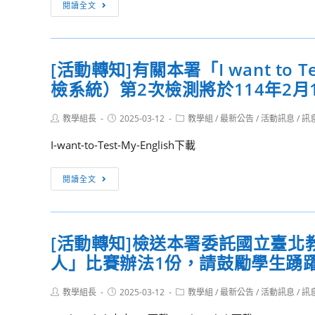
政
閱讀全文
調
習
治
查
季
大
刊-114
學
年
[活動轉知]有關本署「I want to 
民
3
檢系統）第2次檢測將於114年2
族
月
學
號
Post
Post
Post
教學組長
系
2025-03-12
教學組
/
最新公告
/
活動訊息
/
訊
author:
published:
category:
將
I-want-to-Test-My-English下載
於
114
[活
閱讀全文
年
動
3
轉
月
知]
15
[活動轉知]檢送本署委託國立臺北教育
有
日
人」比賽辦法1份，請鼓勵學生踴
關
（六）
本
下
Post
Post
Post
教學組長
署
2025-03-12
教學組
/
最新公告
/
活動訊息
/
訊
author:
published:
category:
午
「I