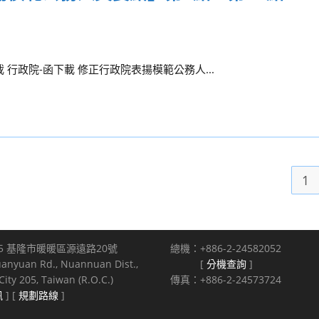
 行政院-函下載 修正行政院表揚模範公務人...
1
5 基隆市暖暖區源遠路20號
總機：+886-2-24582052
uanyuan Rd., Nuannuan Dist.,
[
分機查詢
]
ity 205, Taiwan (R.O.C.)
傳真：+886-2-24573724
訊
] [
規劃路線
]