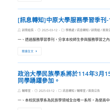
產
息
開
轉
發
知]
[訊息轉知]中原大學服務學習季刊-
與
「我
管
國
Post
Post
Post
訓育組長
2025-03-12
學務處
/
訊息轉知
/
訓育組
/
首頁
理
青
author:
published:
category:
系
年
一、透過服務學習季刊，分享本校師生參與服務學習之內容
的
國
高
際
[訊
閱讀全文
中
移
息
入
動
轉
學
力
知]
政治大學民族學系將於114年3月
申
大
中
請
調
同學踴躍參加。
原
招
查」
大
生
網
Post
Post
Post
輔導室
2025-03-12
學
訊息轉知
/
輔導室
/
首頁公告
author:
published:
category:
路
服
一、本校民族學系為民族學領域全台唯一系所，為使高中端
問
務
卷
學