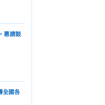
），惠請鼓
轉全國各