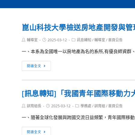
崑山科技大學檢送房地產開發與管
Post
Post
Post
輔導室
2025-03-12
訊息轉知
/
輔導室
/
首頁公告
author:
published:
category:
一、本系為全國唯一以房地產為名的系所,有優良師資群、
崑
閱讀全文
山
科
技
[訊息轉知]「我國青年國際移動力
大
學
Post
Post
Post
訓育組長
2025-03-12
學務處
/
訓育組
/
首頁公告
檢
author:
published:
category:
送
一、隨著全球化發展與跨國交流日益頻繁，青年國際移動能
房
地
[訊
閱讀全文