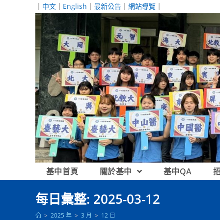
跳
｜
中文
｜
English
｜
最新公告
｜
網站導覽
｜
轉
至
主
要
內
容
基中首頁
關於基中
基中QA
每日彙整: 2025-03-12
>
2025 年
>
3 月
>
12 日