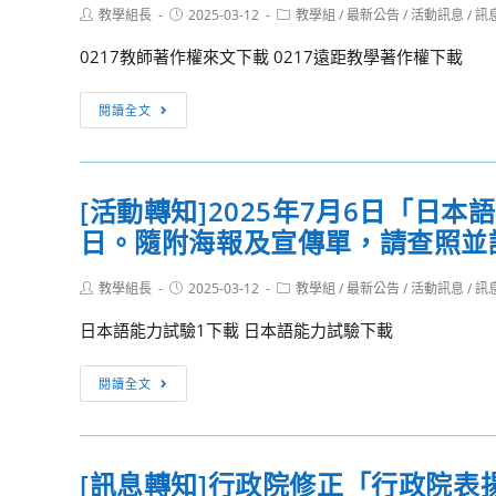
檢
學
Post
Post
Post
教學組長
年
2025-03-12
教學組
/
最新公告
/
活動訊息
/
訊
參
系
author:
published:
category:
辦
度
加。
統）
0217教師著作權來文下載 0217遠距教學著作權下載
理
大
第
114
專
[活
2
閱讀全文
年
校
動
次
度
院
轉
檢
「Cool
ODF-
知]
測
English
CNS15251
[活動轉知]2025年7月6日「日本
有
將
普
競
日。隨附海報及宣傳單，請查照並
關
於
技
賽
「教
114
高
簡
Post
Post
Post
教學組長
師
2025-03-12
教學組
/
最新公告
/
活動訊息
/
訊
年
口
author:
published:
category:
章」
授
2
說
日本語能力試驗1下載 日本語能力試驗下載
（如
課
月
達
附
著
17
[活
人」
閱讀全文
件），
作
日
動
比
惠
權
開
轉
賽
請
錦
始，
知]2025
辦
鼓
囊」
[訊息轉知]行政院修正「行政院表
請
年
法
勵