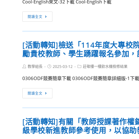
Cool-English來文-32下載 Cool-English下載
3
want
點
to
[活
閱讀全文
舉
Test
動
行
My
轉
學
English
知]
系
英
[活動轉知]檢送「114年度大專校院
檢
線
語
勵貴校教師、學生踴躍報名參加，
送
上
自
本
說
主
Post
Post
Post
教學組長
署
2025-03-12
莊敬樓一樓飲水機檢修結果
明
author:
published:
category:
檢
委
會，
0306ODF競賽簡章下載 0306ODF競賽簡章詳細版-1下
測
託
鼓
系
國
[活
勵
閱讀全文
統」
立
動
高
（以
臺
轉
三
下
北
知]
同
簡
教
[活動轉知]有關「教師授課著作權
檢
學
稱
育
級學校新進教師參考使用，以協助
送
踴
英
大
「114
躍