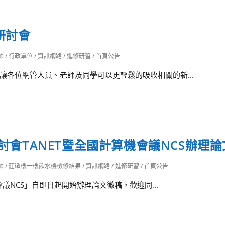
研討會
師
/
行政單位
/
資訊網路
/
進修研習
/
首頁公告
各位網管人員、老師及同學可以更輕鬆的吸收相關的新...
研討會TANET暨全國計算機會議NCS辦理
師
/
莊敬樓一樓飲水機檢修結果
/
資訊網路
/
進修研習
/
首頁公告
會議NCS」自即日起開始辦理論文徵稿，歡迎同...