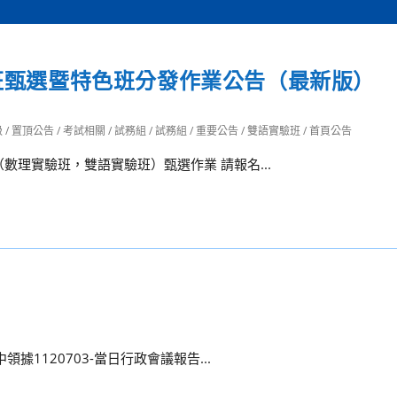
驗班甄選暨特色班分發作業公告（最新版）
級
/
置頂公告
/
考試相關
/
試務組
/
試務組
/
重要公告
/
雙語實驗班
/
首頁公告
（數理實驗班，雙語實驗班）甄選作業 請報名...
領據1120703-當日行政會議報告...