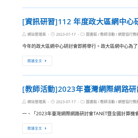
中
中
公
等
『電
告]112
以
[資訊研習]112 年度政大區網中心
子
年
下
書
暑
學
Post
Post
Post
網站管理員
2023-07-17
圖書館
/
教師活動
/
網管協行教
與
輔
校
author:
published:
category:
實
相
今年的政大區網中心研討會即將舉行。政大區網中心為了讓
學
體
關
生
館
資
[資
事
閱讀全文
藏
料
訊
務
利
研
與
用
習]112
校
[教師活動]2023年臺灣網際網路
推
年
園
廣
度
安
工
Post
Post
Post
網站管理員
2023-07-17
圖書館
/
教師活動
/
網管協行教
政
全
author:
published:
category:
作
大
工
一、「2023年臺灣網際網路研討會TANET暨全國計算機
坊』
區
作
網
[教
案
閱讀全文
中
師