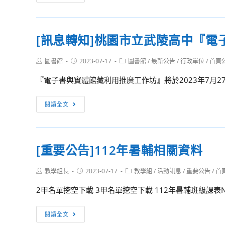
告
年
日
06
至
月
113
[訊息轉知]桃園市立武陵高中『
政
年
策
7
Post
Post
Post
圖書館
2023-07-17
圖書館
/
最新公告
/
行政單位
/
首頁
及
author:
published:
category:
月
業
『電子書與實體館藏利用推廣工作坊』將於2023年7月2
31
務
日）
宣
[訊
閱讀全文
徵
導
息
聘
之
轉
商
執
知]
借
[重要公告]112年暑輔相關資料
行
桃
教
情
園
師
Post
Post
Post
教學組長
2023-07-17
教學組
/
活動訊息
/
重要公告
/
首
形
市
author:
published:
category:
辦
表
立
2甲名單挖空下載 3甲名單挖空下載 112年暑輔班級課表N
理
「無」
武
高
陵
[重
閱讀全文
級
高
要