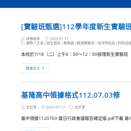
[實驗班甄選]112學年度新生實
Post
Post
試務組長
2023-07-17
author:
Post
published:
國際人文班
/
招生資訊
/
教務處
/
數理實驗班
/
海洋特色班
/
特色班
category:
本校於7/18（二）上午8：00～12：00辦理新生實驗班
[實
閱讀全文
驗
班
甄
基隆高中領據格式112.07.03修
選]112
學
Post
Post
Post
主計室
2023-07-17
主計室
年
author:
published:
category:
度
基中領據1120703-當日行政會議報告確定版.pdf下載 基中
新
生
基