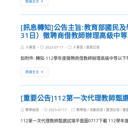
閱讀全文
實
隆
驗
高
班
中
[訊息轉知]公告主旨:教育部國民及學
甄
領
選
31日）徵聘商借教師辦理高級中
據
暨
格
特
Post
Post
Post
人事室
2023-07-17
式
人事室
/
首頁公告
author:
published:
category:
色
112.07.03
如附件: 轉知-112學年度徵聘商借教師辦理高級中等以下
班
修
分
[訊
閱讀全文
發
息
作
轉
業
知]
公
[重要公告]112第一次代理教師甄
公
告
告
（最
Post
Post
Post
教學組長
2023-07-17
教學組
/
活動訊息
/
置頂公告
/
重
主
author:
published:
category:
新
旨:
112第一次代理教師甄選試場平面圖0717下載 112學年
版）
教