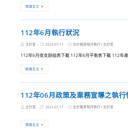
育
[重
閱讀全文
部
要
國
公
民
告]112
112年6月執行狀況
及
第
學
一
Post
Post
Post
主計室
2023-07-17
主計報表每月執行
/
主計室
前
次
author:
published:
category:
教
代
112年6月收支餘絀表下載 112年6月平衡表下載 112年
育
理
署
教
112
閱讀全文
112
師
年
學
甄
6
年
選
月
112年06月政策及業務宣導之執
度
相
執
（112
關
行
年
Post
Post
Post
主計室
2023-07-17
主計報表每月執行
/
主計室
事
狀
author:
published:
category:
8
宜
況
月
公
112
閱讀全文
1