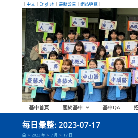
跳
｜
中文
｜
English
｜
最新公告
｜
網站導覽
｜
轉
至
主
要
內
容
基中首頁
關於基中
基中QA
每日彙整: 2023-07-17
>
2023 年
>
7 月
>
17 日