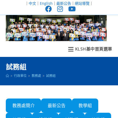
跳
｜
中文
｜
English
｜
最新公告
｜
網站導覽
｜
轉
至
主
要
內
容
KLSH基中首頁選單
試務組
>
行政單位
>
教務處
>
試務組
教務處簡介
最新公告
教學組