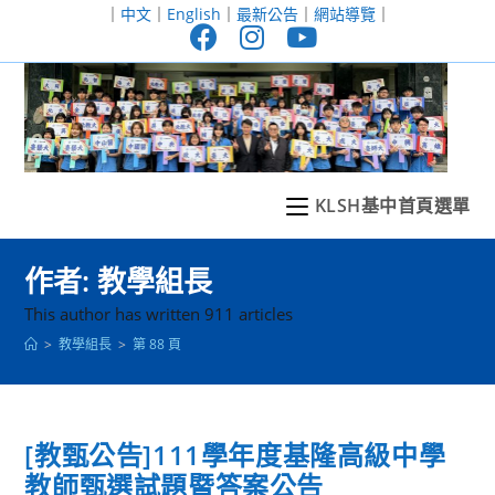
跳
｜
中文
｜
English
｜
最新公告
｜
網站導覽
｜
轉
至
主
要
內
容
KLSH基中首頁選單
作者:
教學組長
This author has written 911 articles
>
教學組長
>
第 88 頁
[教甄公告]111學年度基隆高級中學
教師甄選試題暨答案公告