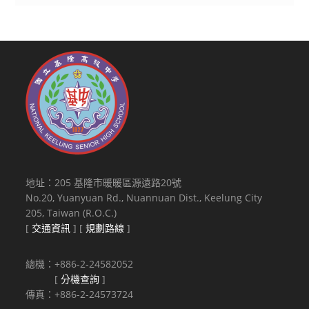
地址：205 基隆市暖暖區源遠路20號
No.20, Yuanyuan Rd., Nuannuan Dist., Keelung City
205, Taiwan (R.O.C.)
[
交通資訊
] [
規劃路線
]
總機：+886-2-24582052
[
分機查詢
]
傳真：+886-2-24573724