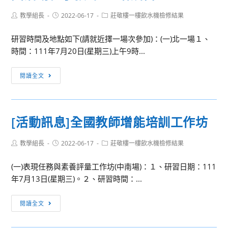
中
學
Post
Post
Post
教學組長
國
2022-06-17
莊敬樓一樓飲水機檢修結果
研
author:
published:
category:
語
習
研習時間及地點如下(請就近擇一場次參加)：(一)北一場１、
文
班
時間：111年7月20日(星期三)上午9時...
教
(二)」
學
及
[活
閱讀全文
國
「第
動
際
1053
訊
研
期
息]
討
[活動訊息]全國教師增能培訓工作坊
111
國
會
年
民
徵
閩
Post
Post
Post
教學組長
2022-06-17
莊敬樓一樓飲水機檢修結果
法
稿
author:
published:
category:
南
官
辦
(一)表現任務與素養評量工作坊(中南場)：１、研習日期：111
語
模
法
年7月13日(星期三)。２、研習時間：...
拼
擬
音
法
[活
研
閱讀全文
庭
動
習
前
訊