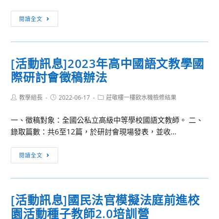
教
[活
師
閱讀全文
動
甄
訊
選
息]
試
[活動訊息]2023年高中國語文教學國
「第
題
際研討會徵稿辦法
1036
暨
期
答
Post
Post
Post
教學組長
111
2022-06-17
莊敬樓一樓飲水機檢修結果
案
author:
published:
category:
年
公
一、徵稿對象：全國公私立高級中等學校國語文教師。 二、
客
告
錄取篇數：共6至12篇，於研討會現場發表，並收...
家
語
[活
閱讀全文
拼
動
音
訊
基
息]2023
礎
[活動訊息]國民法官模擬法庭前進校
年
暨
園活動種子教師2.0培訓營
高
教