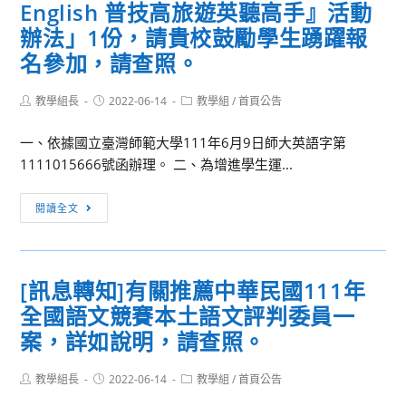
高
English 普技高旅遊英聽高手』活動
雄
辦法」1份，請貴校鼓勵學生踴躍報
市
名參加，請查照。
政
府
Post
Post
Post
教學組長
2022-06-14
教學組
/
首頁公告
教
author:
published:
category:
育
一、依據國立臺灣師範大學111年6月9日師大英語字第
局
1111015666號函辦理。 二、為增進學生運...
辦
理
[活
閱讀全文
「111
動
年
訊
『高
息]
[訊息轉知]有關推薦中華民國111年
雄
檢
數
全國語文競賽本土語文評判委員一
送
位
本
案，詳如說明，請查照。
學
署
園』
委
Post
Post
Post
教學組長
2022-06-14
教學組
/
首頁公告
author:
published:
category:
網
請