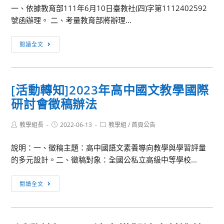
路
一、依據教育部111年6月10日臺教社(四)字第1112402592
國
假
號函辦理。 二、考量教育部將辦理...
立
期-
臺
[訊
上
灣
閱讀全文
息
網
師
轉
飆
範
知]
暑
大
[活動轉知]2023年高中國文教學國際
有
假
學
研討會徵稿辦法
關
作
辦
推
業」，
理
Post
Post
Post
教學組長
薦
2022-06-13
教學組
/
首頁公告
請
「111
author:
published:
category:
中
貴
年
說明：一、徵稿主題：高中國語文素養導向教學與學習評量
華
校
度
的多元設計。二、徵稿對象：全國公私立高級中等學校...
民
轉
『Cool
國
知
English
[活
閱讀全文
111
並
普
動
年
鼓
技
轉
全
勵
高
知]2023
國
所