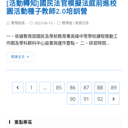
旅
[活動轉知]國民法官模擬法庭前進校
年
語
屬
遊
園活動種子教師2.0培訓營
高
文
學
英
中
競
生
聽
Post
Post
Post
教學組長
國
2022-06-13
教學組
/
首頁公告
賽
踴
author:
published:
高
category:
文
本
躍
手』
一、依據教育部國民及學前教育署高級中等學校課程推動工
教
土
參
活
作圈及學科群科中心設置與運作要點。 二、研習時間...
學
語
加，
動
國
文
詳
辦
[活
閱讀全文
際
評
如
法」
動
研
判
說
1
轉
討
委
明，
份，
知]
會
員
請
請
國
徵
1
...
85
86
87
88
89
Go to the previous page
一
查
貴
民
稿
案，
照。
校
法
90
91
92
Go to 
辦
詳
鼓
官
法
如
勵
模
說
學
擬
重點專區
明，
生
法