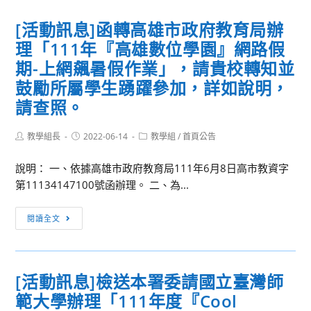
班
進
息]
(二)」
校
[活動訊息]函轉高雄市政府教育局辦
全
園
理「111年『高雄數位學園』網路假
國
活
教
期-上網飆暑假作業」，請貴校轉知並
動
師
鼓勵所屬學生踴躍參加，詳如說明，
種
增
請查照。
子
能
教
培
Post
Post
Post
教學組長
2022-06-14
教學組
/
首頁公告
師
訓
author:
published:
category:
2.0
工
說明： 一、依據高雄市政府教育局111年6月8日高市教資字
培
作
第11134147100號函辦理。 二、為...
訓
坊
營
[活
閱讀全文
動
訊
息]
[活動訊息]檢送本署委請國立臺灣師
函
範大學辦理「111年度『Cool
轉