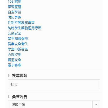
請
108 課綱
踴
庭
查
學習歷程
躍
前
自主學習
照。
報
進
防疫專區
名
校
性別平等教育專區
參
園
防制學生藥物濫用專區
加，
活
交通安全
請
動
學生團體保險
查
種
職業安全衛生
照。
子
學生申訴專區
教
內部控制
資通安全
師
電子書庫
2.0
培
搜尋網站
訓
Search
營
for:
彙整公告
彙
選取月份