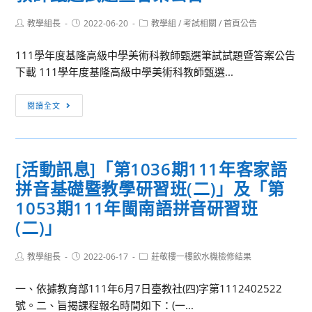
Post
Post
Post
教學組長
2022-06-20
教學組
/
考試相關
/
首頁公告
author:
published:
category:
111學年度基隆高級中學美術科教師甄選筆試試題暨答案公告
下載 111學年度基隆高級中學美術科教師甄選...
[教
閱讀全文
甄
公
告]111
[活動訊息]「第1036期111年客家語
學
拼音基礎暨教學研習班(二)」及「第
年
度
1053期111年閩南語拼音研習班
基
(二)」
隆
高
Post
Post
Post
教學組長
2022-06-17
莊敬樓一樓飲水機檢修結果
author:
published:
category:
級
中
一、依據教育部111年6月7日臺教社(四)字第1112402522
學
號。二、旨揭課程報名時間如下：(一...