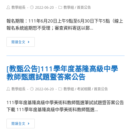
度
名
會
敬
傳
Post
Post
Post
教學組長
教
2022-06-20
教學組
/
首頁公告
參
探
請
並
author:
published:
category:
師
加，
究
協
鼓
報名期限：111年6月20日上午9點至6月30日下午5點（線上
甄
請
與
助
勵
報名系統逾期恕不受理；審查資料寄送以郵...
選
查
實
公
貴
複
照。
作
告
校
[訊
閱讀全文
試
QGIS
並
學
息
試
線
轉
生
轉
題
上
知
踴
知]
公
[教甄公告]111學年度基隆高級中學
師
所
躍
中
告
生
屬
報
教師甄選試題暨答案公告
等
共
同
名
學
學
仁
參
Post
Post
Post
教學組長
校
2022-06-20
教學組
/
考試相關
/
首頁公告
author:
published:
category:
工
踴
加，
本
作
躍
111學年度基隆高級中學美術科教師甄選筆試試題暨答案公告
請
土
坊」
報
下載 111學年度基隆高級中學美術科教師甄選...
查
語
相
名
照。
文
[教
關
參
閱讀全文
(閩
甄
事
加，