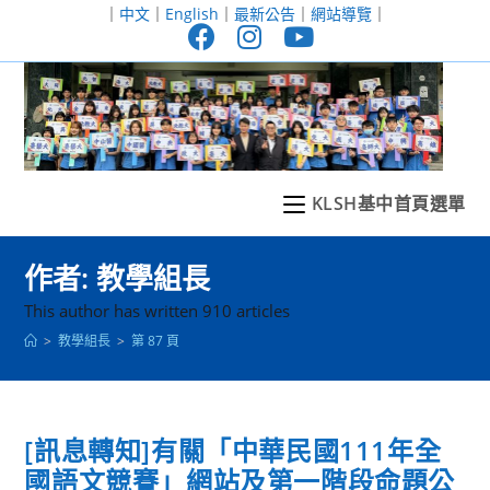
跳
｜
中文
｜
English
｜
最新公告
｜
網站導覽
｜
轉
至
主
要
內
容
KLSH基中首頁選單
作者:
教學組長
This author has written 910 articles
>
教學組長
>
第 87 頁
[訊息轉知]有關「中華民國111年全
國語文競賽」網站及第一階段命題公