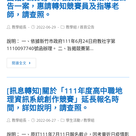
告一案，惠請轉知競賽員及指導老
師，請查照。
Post
Post
Post
教學組長
2022-06-29
教學組
/
首頁公告
author:
published:
category:
說明： 一、依據新竹市政府111年6月24日府教社字第
1110097740號函辦理。 二、旨揭競賽第...
[訊
閱讀全文
息
轉
知]
[訊息轉知]關於「111年度高中職地
有
理資訊系統創作競賽」延長報名時
關
「中
間，詳如說明，請查照。
華
民
Post
Post
Post
教學組長
2022-06-27
學生活動
/
教學組
author:
published:
category:
國
說明： 一、原訂111年7月11日報名截止，因考量近日疫情影
111