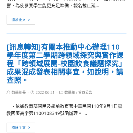
響，為使參賽學生能更充足準備，報名截止延...
年
全
[訊
國
閱讀全文
息
語
轉
文
知]
競
[訊息轉知]有關本推動中心辦理110
關
賽」
學年度第二學期跨領域探究與實作課
於
網
「111
程「跨領域展開-校園飲食議題探究」
站
年
及
成果混成發表相關事宜，如說明，請
度
第
查照。
高
一
中
階
Post
Post
Post
教學組長
2022-06-21
教學組
/
首頁公告
職
author:
published:
category:
段
地
命
一、依據教育部國民及學前教育署中華民國110年9月1日臺
理
題
教國署高字第1100108349號函辦理。 ...
資
公
訊
[訊
告
閱讀全文
系