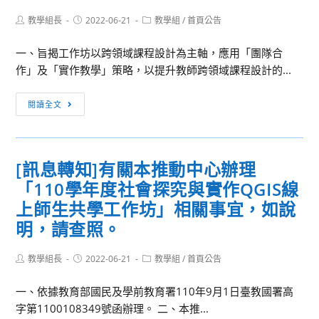
食
程
用
Post
Post
Post
教學組長
2022-06-21
教學組
/
首頁公告
議
設
author:
published:
category:
日
題
計
語
一、旨揭工作坊以跨領域課程設計為主軸，應用「團隊合
探
與
系
作」及「實作教學」策略，以提升教師跨領域課程設計的...
究」
小
辦
成
論
[訊
理
閱讀全文
果
文
息
之
混
寫
轉
「2022
成
作」
知]
年
[訊息轉知]有關本推動中心辦理
發
之
本
致
表
「110學年度社會探究與實作QGIS線
活
校
理
相
動
護
科
上師生共學工作坊」相關事宜，如說
關
簡
理
技
明，請查照。
事
章
系
大
宜，
及
訂
學
Post
Post
Post
教學組長
2022-06-21
教學組
/
首頁公告
如
author:
published:
海
category:
於
全
說
報
111
國
一、依據教育部國民及學前教育署110年9月1日臺教國署高
明，
各
年
高
字第1100108349號函辦理。 二、本推...