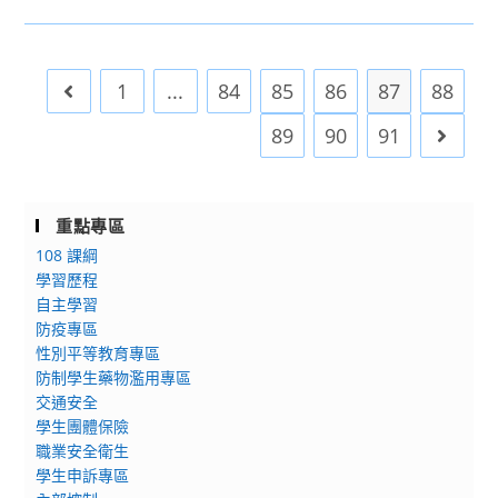
南
公
宜，
請
語
告]111
如
查
文)
學
說
照。
教
1
...
84
85
86
87
88
Go to the previous page
年
明，
師
度
請
89
90
91
Go to 
在
基
查
職
隆
照。
進
高
修
重點專區
級
第
108 課綱
中
二
學習歷程
學
專
自主學習
教
長
防疫專區
師
學
性別平等教育專區
甄
分
防制學生藥物濫用專區
選
交通安全
班
試
學生團體保險
題
職業安全衛生
暨
學生申訴專區