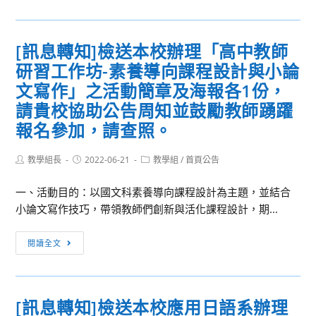
息
一
統
轉
案，
創
知]
惠
[訊息轉知]檢送本校辦理「高中教師
作
有
請
競
研習工作坊-素養導向課程設計與小論
關
轉
賽」
本
文寫作」之活動簡章及海報各1份，
知
延
推
競
請貴校協助公告周知並鼓勵教師踴躍
長
動
賽
報名參加，請查照。
報
中
員
名
心
及
Post
Post
Post
教學組長
2022-06-21
教學組
/
首頁公告
時
辦
author:
published:
指
category:
間，
理
導
一、活動目的：以國文科素養導向課程設計為主題，並結合
詳
110
老
小論文寫作技巧，帶領教師們創新與活化課程設計，期...
如
學
師，
說
年
請
[訊
閱讀全文
明，
度
查
息
請
第
照。
轉
查
二
知]
[訊息轉知]檢送本校應用日語系辦理
照。
學
檢