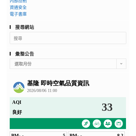
答
內部控制
資通安全
案
電子書庫
公
告
搜尋網站
Search
for:
彙整公告
彙
選取月份
整
公
告