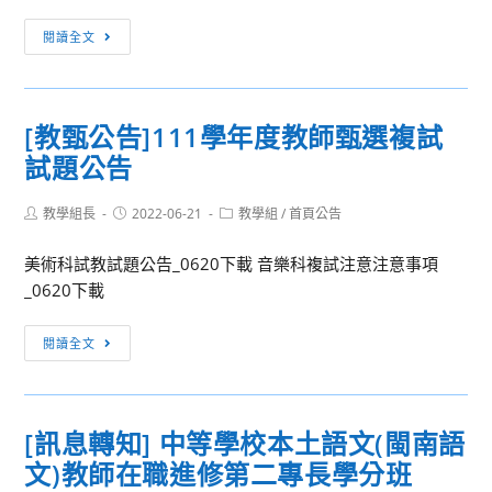
請
1
7
中
查
份，
[訊
月
職
閱讀全文
照。
請
息
27
日
貴
轉
日
語
校
知]
（星
演
[教甄公告]111學年度教師甄選複試
協
有
期
講
試題公告
助
關
三）
比
公
本
舉
賽」
Post
Post
告
Post
教學組長
推
2022-06-21
教學組
/
首頁公告
辦
簡
author:
published:
category:
周
動
「跨
章
美術科試教試題公告_0620下載 音樂科複試注意注意事項
知
中
領
暨
_0620下載
並
心
域
海
鼓
辦
課
報
[教
閱讀全文
勵
理
程
1
甄
教
「110
設
份，
公
師
學
計
請
告]111
踴
年
工
協
[訊息轉知] 中等學校本土語文(閩南語
學
躍
度
作
助
文)教師在職進修第二專長學分班
年
報
社
坊」，
宣