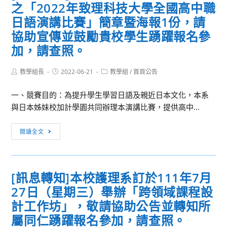
期
之「2022年致理科技大學全國高中職
送
跨
本
日語演講比賽」簡章暨海報1份，請
領
校
協助宣傳並鼓勵貴校學生踴躍報名參
域
辦
加，請查照。
探
理
究
「高
Post
Post
Post
教學組長
2022-06-21
教學組
/
首頁公告
與
中
author:
published:
category:
實
教
一、競賽目的：為提升學生學習日語及親近日本文化，本系
作
師
與日本姊妹校加計學園共同辦理本演講比賽，提供高中...
課
研
程
習
[訊
閱讀全文
「跨
工
息
領
作
轉
域
坊-
知]
[訊息轉知]本校護理系訂於111年7月
展
素
檢
開-
養
27日（星期三）舉辦「跨領域課程設
送
校
導
本
計工作坊」，敬請協助公告並轉知所
園
向
校
屬同仁踴躍報名參加，請查照。
飲
課
應