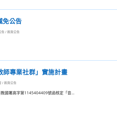
減免公告
公告
/
首頁公告
教師專業社群」實施計畫
習
/
首頁公告
署高字第1145404409號函核定「音...