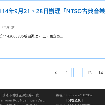
4年9月21、28日辦理「NTSO古典音
知
/
首頁公告
143000835號函辦理。 二、國立臺...
1
...
13
14
Go to the previous page
5 基隆市暖暖區源遠路20號
總機：+886-2-24582052
uanyuan Rd., Nuannuan Dist.,
[
分機查詢
]