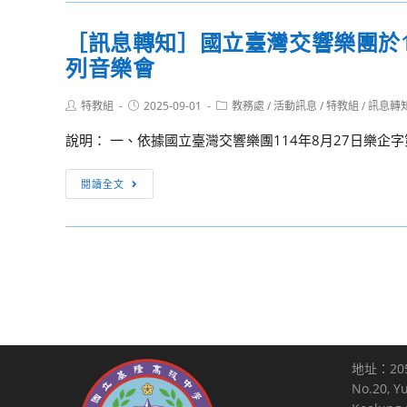
雜
知］
［訊息轉知］國立臺灣交響樂團於11
費
「114
減
列音樂會
學
免
年
公
Post
Post
Post
特教組
2025-09-01
度
教務處
/
活動訊息
/
特教組
/
訊息轉
author:
published:
category:
告
音
說明： 一、依據國立臺灣交響樂團114年8月27日樂企字第1
樂
科
［訊
閱讀全文
教
息
師
轉
專
知］
業
國
社
立
群」
臺
實
灣
施
交
計
地址：20
響
No.20, Y
畫
樂