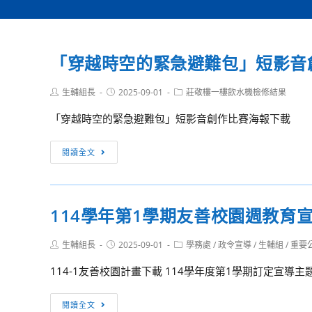
「穿越時空的緊急避難包」短影音
Post
Post
Post
生輔組長
2025-09-01
莊敬樓一樓飲水機檢修結果
author:
published:
category:
「穿越時空的緊急避難包」短影音創作比賽海報下載
「穿
閱讀全文
越
時
空
114學年第1學期友善校園週教育
的
緊
Post
Post
Post
生輔組長
2025-09-01
學務處
/
政令宣導
/
生輔組
/
重要
急
author:
published:
category:
避
114-1友善校園計畫下載 114學年度第1學期訂定宣導
難
包」
114
閱讀全文