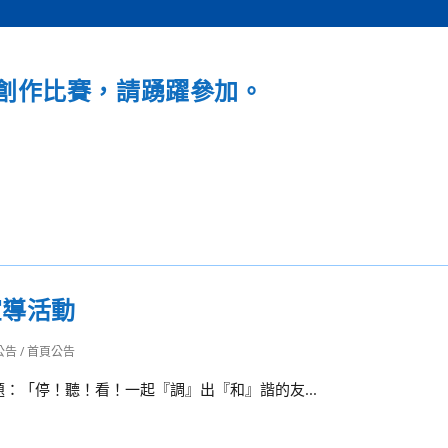
創作比賽，請踴躍參加。
宣導活動
公告
/
首頁公告
主題：「停！聽！看！一起『調』出『和』諧的友...