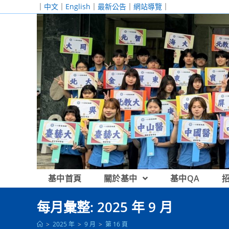
跳
｜
中文
｜
English
｜
最新公告
｜
網站導覽
｜
轉
至
主
要
內
容
基中首頁
關於基中
基中QA
每月彙整: 2025 年 9 月
>
2025 年
>
9 月
>
第 16 頁