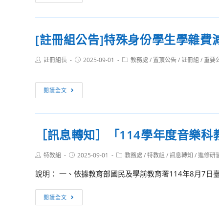
短
學
影
年
音
第
[註冊組公告]特殊身份學生學雜費
創
1
作
學
Post
Post
Post
註冊組長
2025-09-01
教務處
/
置頂公告
/
註冊組
/
重要
比
期
author:
published:
category:
賽，
友
請
善
[註
閱讀全文
踴
校
冊
躍
園
組
參
週
公
［訊息轉知］「114學年度音樂科
加。
教
告]
育
特
Post
Post
Post
特教組
2025-09-01
教務處
/
特教組
/
訊息轉知
/
進修研
宣
殊
author:
published:
category:
導
身
說明： 一、依據教育部國民及學前教育署114年8月7日臺教國
活
份
動
學
［訊
閱讀全文
生
息
學
轉