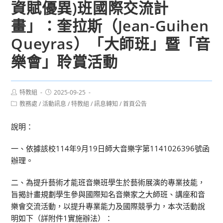
資賦優異)班國際交流計
畫」：奎拉斯（Jean-Guihen
Queyras）「大師班」暨「音
樂會」聆賞活動
Post
Post
特教組
2025-09-25
author:
published:
Post
教務處
/
活動訊息
/
特教組
/
訊息轉知
/
首頁公告
category:
說明：
一、依據該校114年9月19日師大音樂字第1141026396號函
辦理。
二、為提升藝術才能班音樂班學生於藝術展演的專業技能，
旨揭計畫規劃學生參與國際知名音樂家之大師班、講座和音
樂會交流活動，以提升專業能力及國際競爭力，本次活動說
明如下（詳附件1實施辦法）：