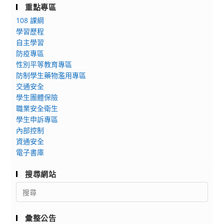
音
重點專區
華
樂
108 課綱
民
(含
學習歷程
國
資
自主學習
腦
賦
防疫專區
性
優
性別平等教育專區
麻
異)
防制學生藥物濫用專區
痺
班
交通安全
協
國
學生團體保險
會
職業安全衛生
際
114
學生申訴專區
交
年
內部控制
流
資通安全
度
計
電子書庫
「中
畫」：
華
奎
搜尋網站
民
拉
Search
國
斯
for:
腦
（Jean-
性
Guihen
彙整公告