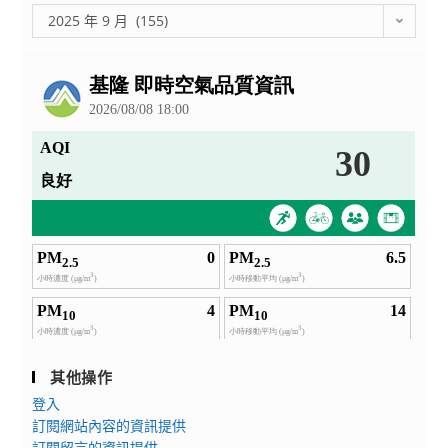
麻
Queyras）
彙
2025 年 9 月 (155)
痺
「大
整
協
公
師
會
告
班」
獎
暨
學
「音
金」
樂
會」
聆
賞
活
動
其他操作
登入
訂閱網站內容的資訊提供
訂閱留言的資訊提供