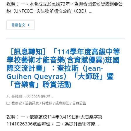
醫
說明： 一、本會成立於民國73年，為聯合國氣候變遷綱要公
略
少
學
約（UNFCCC）與生物多樣性公約（CBD）...
聯
年
大
盟-
幸
學
［訊
國
閱讀全文
福
女
息
臺
不
性
轉
語
迷
科
知］
流
網：
學
［訊息轉知］「114學年度高級中等
財
行
關
家
學校藝術才能音樂(含資賦優異)班國
團
音
機
研
法
際交流計畫」：奎拉斯（Jean-
樂
親
習
人
Guihen Queyras）「大師班」暨
作
子
營-
環
曲
「音樂會」聆賞活動
營
醫
境
家」
隊」
學
品
實
Post
Post
特教組
2025-09-25
科
質
author:
published:
施
Post
教務處
/
活動訊息
/
特教組
/
訊息轉知
/
首頁公告
技
文
category:
計
巡
教
畫
說明： 一、依據該校114年9月19日師大音樂字第
禮」
基
1141026396號函辦理。 二、為提升藝術才能...
活
金