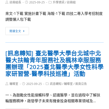
Post
Post
Post
註冊組長
2025-09-25
升學資訊
/
註冊組
author:
published:
category:
來文-1下載 實施計畫下載 海報-1下載 四技二專入學考招制度
調整懶人包下載
轉
閱讀全文
知
「四
技
[訊息轉知] 臺北醫學大學台北城中北
二
醫大扶輪青年服務社及楓林幸服服務
專
統
團辦理「2025臺北醫學大學女性科學
測
家研習營-醫學科技巡禮」活動
選
考
Post
Post
Post
輔導室
2025-09-25
訊息轉知
/
輔導室
/
首頁公告
author:
published:
category:
及
招
一、為鼓勵女性能接觸科學、認識醫學，並在過程中了解扶
生
輪服務精神，啟發學子未來有機會投身相關專業領域及...
作