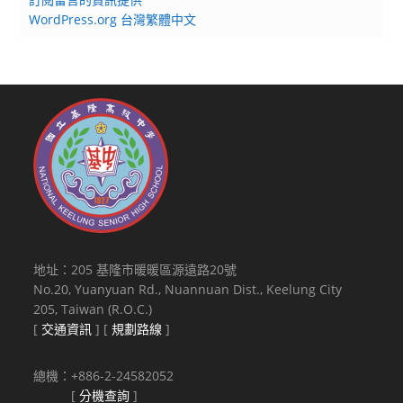
WordPress.org 台灣繁體中文
地址：205 基隆市暖暖區源遠路20號
No.20, Yuanyuan Rd., Nuannuan Dist., Keelung City
205, Taiwan (R.O.C.)
[
交通資訊
] [
規劃路線
]
總機：+886-2-24582052
[
分機查詢
]