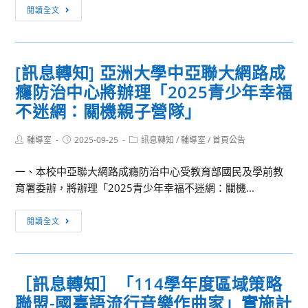
[訊
業
閱讀全文
息
調
轉
整
知]
案
[訊息轉知] 亞洲大學中亞聯大網路成
臺
公
癮防治中心將辦理「2025青少年幸福
北
聽
醫
會」
不迷網：關機親子營隊」
學
實
大
施
Post
Post
Post
輔導室
2025-09-25
訊息轉知
/
輔導室
/
首頁公告
author:
published:
category:
學
計
一、本校中亞聯大網路成癮防治中心受教育部國民及學前教
台
畫
育署委辦，將辦理「2025青少年幸福不迷網：關機...
北
城
[訊
中
閱讀全文
息
北
轉
醫
知]
大
［訊息轉知］「114學年度區域策略
亞
扶
聯盟-國臺語流行音樂作曲家」實施計
洲
輪