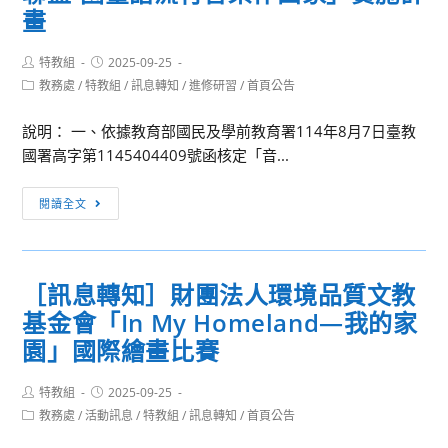
大
畫
青
學
年
中
Post
Post
特教組
2025-09-25
服
author:
published:
亞
Post
教務處
/
特教組
/
訊息轉知
/
進修研習
/
首頁公告
務
category:
聯
社
說明： 一、依據教育部國民及學前教育署114年8月7日臺教
大
及
國署高字第1145404409號函核定「音...
網
楓
路
林
［訊
成
閱讀全文
幸
息
癮
服
轉
防
服
知］
治
務
［訊息轉知］財團法人環境品質文教
「114
中
團
基金會「In My Homeland—我的家
學
心
辦
年
園」國際繪畫比賽
將
理
度
辦
「2025
區
Post
Post
特教組
2025-09-25
理
臺
author:
published:
域
Post
教務處
/
活動訊息
/
特教組
/
訊息轉知
/
首頁公告
「2025
北
category:
策
青