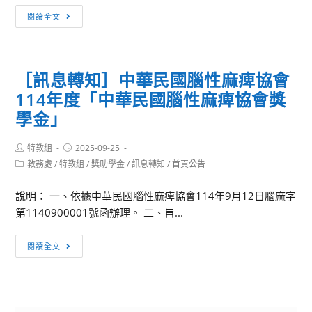
動
會
［訊
閱讀全文
「In
息
My
轉
Homeland
知］
［訊息轉知］中華民國腦性麻痺協會
—
「114
114年度「中華民國腦性麻痺協會獎
我
學
的
年
學金」
家
度
園」
高
Post
Post
特教組
2025-09-25
author:
published:
國
級
Post
教務處
/
特教組
/
獎助學金
/
訊息轉知
/
首頁公告
category:
際
中
繪
說明： 一、依據中華民國腦性麻痺協會114年9月12日腦麻字
等
畫
第1140900001號函辦理。 二、旨...
學
比
校
［訊
賽
藝
閱讀全文
息
術
轉
才
知］
能
中