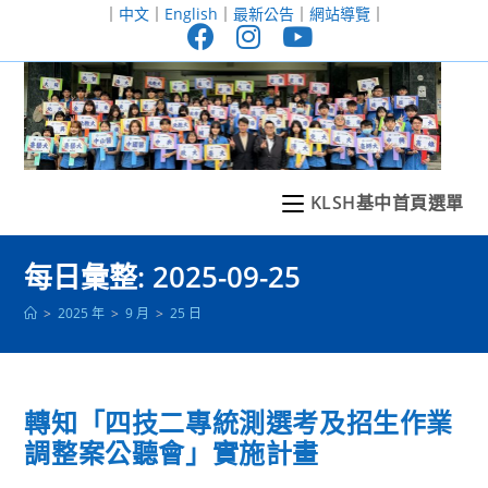
跳
｜
中文
｜
English
｜
最新公告
｜
網站導覽
｜
轉
至
主
要
內
容
KLSH基中首頁選單
每日彙整: 2025-09-25
>
2025 年
>
9 月
>
25 日
轉知「四技二專統測選考及招生作業
調整案公聽會」實施計畫