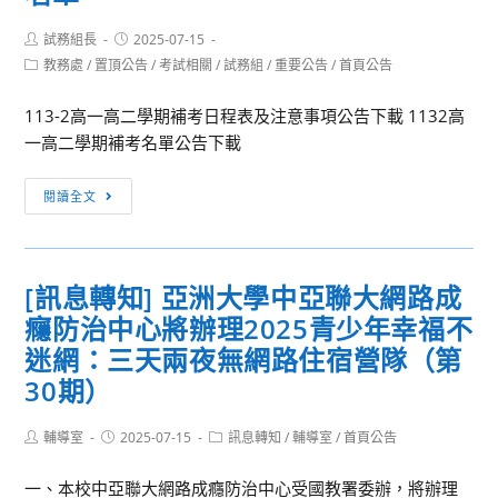
計
29
辦
畫
日
理
Post
Post
試務組長
2025-07-15
author:
published:
(五)
教
Post
教務處
/
置頂公告
/
考試相關
/
試務組
/
重要公告
/
首頁公告
category:
上
師
113-2高一高二學期補考日程表及注意事項公告下載 1132高
午
成
一高二學期補考名單公告下載
8
績
至
考
【學
下
核
閱讀全文
期
午
會
補
4
委
考
時
員
[訊息轉知] 亞洲大學中亞聯大網路成
公
止
票
癮防治中心將辦理2025青少年幸福不
告】
辦
選
113
迷網：三天兩夜無網路住宿營隊（第
理
活
學
30期）
教
動，
年
師
請
度
評
Post
Post
本
Post
輔導室
2025-07-15
訊息轉知
/
輔導室
/
首頁公告
author:
published:
category:
第
審
校
2
一、本校中亞聯大網路成癮防治中心受國教署委辦，將辦理
委
教