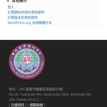
其他操作
幼
登入
兒
訂閱網站內容的資訊提供
(稚)
訂閱留言的資訊提供
園
WordPress.org 台灣繁體中文
代
理
教
師
且
服
務
成
績
優
良
地址：205 基隆市暖暖區源遠路20號
者，
No.20, Yuanyuan Rd., Nuannuan Dist., Keelung City
得
205, Taiwan (R.O.C.)
否
[
交通資訊
] [
規劃路線
]
提