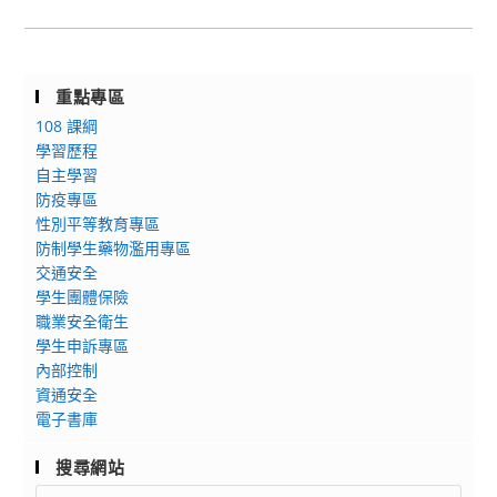
與
治
單
轉
投
中
知]
票。
心
有
重點專區
將
關
108 課綱
辦
教
學習歷程
理
育
自主學習
2025
部
防疫專區
青
國
性別平等教育專區
少
民
防制學生藥物濫用專區
年
及
交通安全
幸
學
學生團體保險
福
前
職業安全衛生
不
教
學生申訴專區
迷
育
內部控制
網：
資通安全
署
電子書庫
三
核
天
示
搜尋網站
兩
公
Search