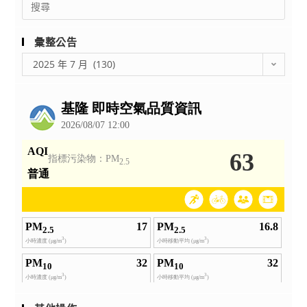
夜
立
for:
無
高
網
級
彙整公告
路
中
彙
2025 年 7 月 (130)
住
等
整
宿
以
公
營
下
告
隊
學
（第
校
30
現
期）
職
教
師，
職
前
曾
任
公
立