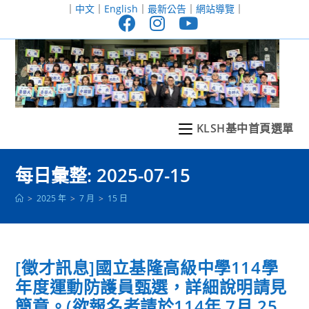
跳
｜
中文
｜
English
｜
最新公告
｜
網站導覽
｜
轉
至
主
要
內
容
KLSH基中首頁選單
每日彙整: 2025-07-15
>
2025 年
>
7 月
>
15 日
[徵才訊息]國立基隆高級中學114學
年度運動防護員甄選，詳細說明請見
簡章。(欲報名者請於114年 7月 25