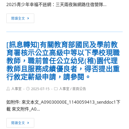
學
2025青少年幸福不迷網：三天兩夜無網路住宿營隊...
員
師
期
會
踴
[訊
高
選
閱讀全文
躍
息
一
舉
參
轉
高
委
與
知]
二
員
投
[訊息轉知]有關教育部國民及學前教
亞
學
票
票。
育署核示公立高級中等以下學校現職
洲
期
選
大
補
教師，職前曾任公立幼兒(稚)園代理
活
學
考
教師且服務成績優良者，得否提出重
動，
中
日
請
行敘定薪級申請，請參閱。
亞
程
本
聯
表
校
Post
Post
Post
人事室
2025-07-15
人事室
/
首頁公告
大
及
author:
published:
category:
教
網
登
師
如附件: 來文本文_A09030000E_1140059413_senddoc1下
路
記
踴
載 來文附件_A0...
成
核
躍
癮
准
[訊
參
閱讀全文
防
名
息