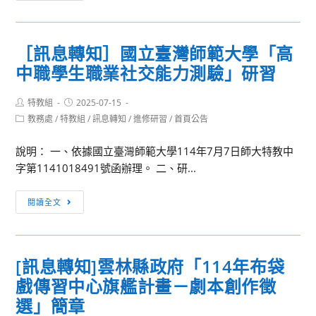
增
息
章。
高
轉
(欲
級
知］
報
［訊息轉知］國立臺灣師範大學「高
中
教
名
中職學生職業社交能力測驗」研習
等
育
者
學
部
請
校
Post
Post
特教組
2025-07-15
國
於
author:
published:
Post
雙
教務處
/
特教組
/
訊息轉知
/
進修研習
/
首頁公告
教
114
category:
語
署
年
說明： 一、依據國立臺灣師範大學114年7月7日師大特教中
實
高
7
字第1141018491號函辦理。 二、研...
驗
中
月
班
美
25
［訊
閱讀全文
專
術
日
息
案
學
(含)
轉
助
科
前
知］
理
中
以
[訊息轉知]雲林縣政府「114年布袋
國
甄
心
掛
戲傳習中心旗艦計畫－劇本創作徵
立
選
「113
號
臺
選」簡章
簡
學
郵