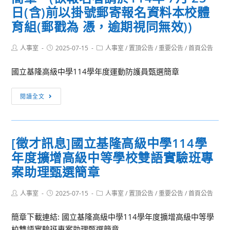
日(含)前以掛號郵寄報名資料本校體
育組(郵戳為 憑，逾期視同無效))
Post
Post
Post
人事室
2025-07-15
人事室
/
置頂公告
/
重要公告
/
首頁公告
author:
published:
category:
國立基隆高級中學114學年度運動防護員甄選簡章
[徵
閱讀全文
才
訊
息]
[徵才訊息]國立基隆高級中學114學
國
年度擴增高級中等學校雙語實驗班專
立
基
案助理甄選簡章
隆
高
Post
Post
Post
人事室
2025-07-15
人事室
/
置頂公告
/
重要公告
/
首頁公告
author:
published:
category:
級
簡章下載連結: 國立基隆高級中學114學年度擴增高級中等學
中
校雙語實驗班專案助理甄選簡章
學