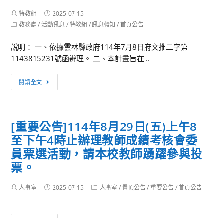
灣
章
年
寄
師
Post
Post
特教組
2025-07-15
度
報
author:
published:
範
Post
教務處
/
活動訊息
/
特教組
/
訊息轉知
/
首頁公告
中
名
category:
大
國
資
說明： 一、依據雲林縣政府114年7月8日府文推二字第
學
書
料
1143815231號函辦理。 二、本計畫旨在...
「高
畫
本
中
與
校
[訊
職
閱讀全文
版
體
息
學
畫
育
轉
生
科
組
知]
職
技
[重要公告]114年8月29日(五)上午8
(郵
雲
業
教
戳
至下午4時止辦理教師成績考核會委
林
社
師
為
縣
員票選活動，請本校教師踴躍參與投
交
專
憑，
政
票。
能
業
逾
府
力
社
期
「114
測
Post
Post
Post
人事室
2025-07-15
人事室
/
置頂公告
/
重要公告
/
首頁公告
群：
視
author:
published:
category:
年
驗」
心
同
布
研
心
無