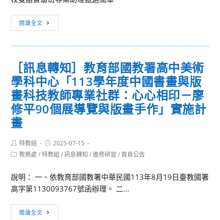
114
[徵
學
閱讀全文
才
年
訊
度
息]
運
［訊息轉知］教育部國教署高中美術
國
動
學科中心「113學年度中國書畫與版
立
防
基
畫科技教師專業社群：心心相印－廖
護
隆
員
修平90個展導覽與版畫手作」實施計
高
甄
畫
級
選，
中
詳
Post
Post
特教組
2025-07-15
學
author:
published:
細
Post
教務處
/
特教組
/
訊息轉知
/
進修研習
/
首頁公告
114
category:
說
學
明
說明： 一、依教育部國教署中華民國113年8月19日臺教國署
年
請
高字第1130093767號函辦理。 二...
度
見
擴
［訊
簡
閱讀全文