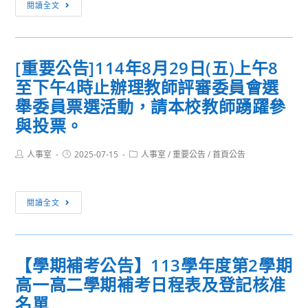
[重
袋
習
閱讀全文
相
效))
要
戲
印
公
傳
－
告]114
習
廖
[重要公告]114年8月29日(五)上午8
年
中
修
至下午4時止辦理教師評審委員會選
8
心
平
月
旗
舉委員票選活動，請本校教師踴躍參
90
29
艦
與投票。
個
日
計
展
(五)
畫
Post
Post
Post
人事室
2025-07-15
人事室
/
重要公告
/
首頁公告
導
author:
published:
category:
上
－
覽
午
劇
與
[重
8
本
閱讀全文
版
要
至
創
畫
公
下
作
手
告]114
午
徵
【學期補考公告】113學年度第2學期
作」
年
4
選」
實
高一高二學期補考日程表及登記核准
8
時
簡
施
月
止
名單
章