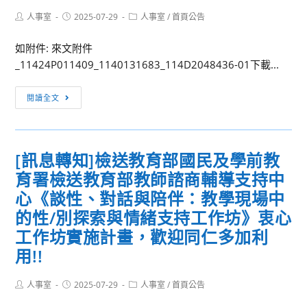
想
技
Post
Post
Post
人事室
2025-07-29
人事室
/
首頁公告
的
股
author:
published:
category:
升
份
如附件: 來文附件
學
有
_11424P011409_1140131683_114D2048436-01下載...
校
限
系
公
[訊
閱讀全文
司
息
【104
轉
人
知]
[訊息轉知]檢送教育部國民及學前教
力
基
銀
育署檢送教育部教師諮商輔導支持中
隆
行】
市
心《談性、對話與陪伴：教學現場中
提
政
的性/別探索與情緒支持工作坊》衷心
供
府
工作坊實施計畫，歡迎同仁多加利
「104
函
用!!
分
轉
科
教
Post
Post
Post
人事室
2025-07-29
人事室
/
首頁公告
落
育
author:
published:
category:
點