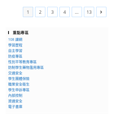
與
知］
活
署
師
「2025
動
檢
1
2
3
4
...
13
Go to 
長
高
任
送
善
科
課
教
用
大
教
育
資
青
重點專區
師
部
源！
藝
及
108 課綱
教
獎
學習歷程
終
師
典
自主學習
身
諮
防疫專區
藏
學
商
性別平等教育專區
徵
習
輔
防制學生藥物濫用專區
件
機
導
交通安全
比
構
支
學生團體保險
賽」
工
持
職業安全衛生
作
中
學生申訴專區
人
內部控制
心
員
資通安全
《談
身
電子書庫
性、
心