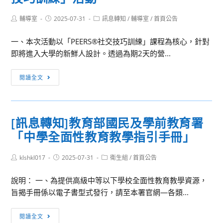
Post
Post
Post
輔導室
2025-07-31
訊息轉知
/
輔導室
/
首頁公告
author:
published:
category:
一、本次活動以「PEERS®社交技巧訓練」課程為核心，針對
即將進入大學的新鮮人設計。透過為期2天的營...
[訊
閱讀全文
息
轉
知]
[訊息轉知]教育部國民及學前教育署
國
「中學全面性教育教學指引手冊」
立
臺
Post
Post
Post
klshkl017
灣
2025-07-31
衛生組
/
首頁公告
author:
published:
category:
大
說明： 一、為提供高級中等以下學校全面性教育教學資源，
學
旨揭手冊係以電子書型式發行，請至本署官網—各類...
辦
理
[訊
閱讀全文
114