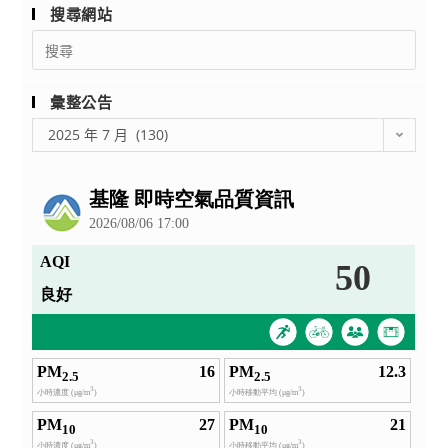
對
搜尋網站
障
話
Search
礙
與
for:
成
陪
人
伴：
彙整公告
相
教
彙
2025 年 7 月 (130)
關
學
整
知
現
公
能
場
告
研
中
習
的
班」，
性/
歡
別
迎
探
有
索
興
與
趣
情
者
緒
踴
支