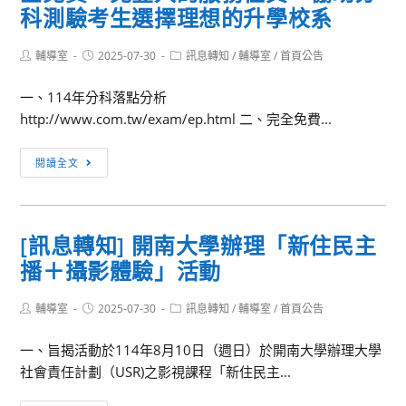
高
科測驗考生選擇理想的升學校系
教
級
育
中
教
Post
Post
Post
輔導室
2025-07-30
訊息轉知
/
輔導室
/
首頁公告
學
author:
published:
category:
學
114
一、114年分科落點分析
指
學
http://www.com.tw/exam/ep.html 二、完全免費...
引
年
手
度
[訊
冊」
閱讀全文
免
息
試
轉
入
知]
[訊息轉知] 開南大學辦理「新住民主
學
億
續
播＋攝影體驗」活動
全
招
企
簡
Post
Post
Post
輔導室
2025-07-30
業
訊息轉知
/
輔導室
/
首頁公告
author:
published:
category:
章
社
一、旨揭活動於114年8月10日（週日）於開南大學辦理大學
「http://www.com.tw
社會責任計劃（USR)之影視課程「新住民主...
提
供