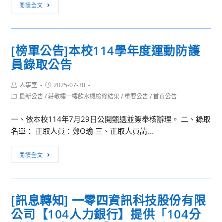
[訊
閱讀全文
免
息
費
轉
114
知]
年
[榜單公告]本校114學年度運動防護
開
分
員錄取公告
南
科
大
測
Post
Post
人事室
2025-07-30
學
驗
author:
published:
Post
最新公告
/
莊敬樓一樓飲水機檢修結果
/
重要公告
/
首頁公告
辦
落
category:
理
點
一、依本校114年7月29日公開甄選並簽奉核辦理。 二、錄取
「新
分
名單： 正取人員：鄭O瑜 三、正取人員請...
住
析
民
系
[榜
閱讀全文
主
統」，
單
播
完
公
＋
全
告]
攝
[訊息轉知] 一零四資訊科技股份有限
免
本
影
費、
公司【104人力銀行】提供「104分
校
體
免