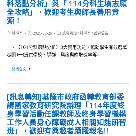
114
科落點分析」與「 114分科生填志願
驗」
登
學
全攻略」，歡迎考生與師長善用資
活
入
年
源！
動
的
度
服
運
Post
Post
Post
輔導室
2025-07-29
訊息轉知
/
輔導室
/
首頁公告
務
動
author:
published:
category:
性
防
一、【104分科落點分析】3大實用功能，協助學生有效選填
質，
護
志願 (一)提供學校、學群、興趣與錄取機率等...
協
員
助
錄
[訊
閱讀全文
分
取
息
科
公
轉
測
告
知]
驗
[訊息轉知]基隆市政府函轉教育部委
一
考
請國家教育研究院辦理「114年度終
零
生
四
身學習活動任課教師及終身學習機構
選
資
工作人員身心障礙成人相關知能研習
擇
訊
班」，歡迎有興趣者踴躍報名!!
理
科