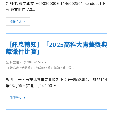
部
如附件: 來文本文_A09030000E_1146002561_senddoc1下
分
委
載 來文附件_A0...
析」
請
與
國
[訊
閱讀全文
「
家
息
114
教
轉
分
育
知]
科
研
［訊息轉知］「2025高科大青藝獎典
檢
生
究
藏徵件比賽」
送
填
院
教
志
辦
Post
Post
特教組
2025-07-29
育
author:
published:
願
理
Post
教務處
/
活動訊息
/
特教組
/
訊息轉知
/
首頁公告
部
category:
全
「114
國
攻
年
說明： 一、旨揭比賽重要事項如下： (一)網路報名：請於114
民
略」，
度
年08月06日(星期三)24：00止，...
及
歡
終
學
迎
［訊
身
閱讀全文
前
考
息
學
教
生
轉
習
育