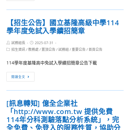
息
年
轉
度
知]
大
【招生公告】國立基隆高級中學114
教
一
學年度免試入學續招簡章
育
先
部
修
Post
Post
試務組長
國
2025-07-31
班
author:
published:
Post
招生資訊
/
教務處
/
置頂公告
/
試務組
/
重要公告
/
首頁公告
民
二
category:
及
日
114學年度基隆高中免試入學續招簡章公告下載
學
營
前
「PEERS®
【招
閱讀全文
教
社
生
育
交
公
署
技
告】
「中
[訊息轉知] 億全企業社
巧
國
學
訓
「http://www.com.tw 提供免費
立
全
練」
基
114年分科測驗落點分析系統」，完
面
活
隆
全免費、免登入的服務性質，協助分
性
動