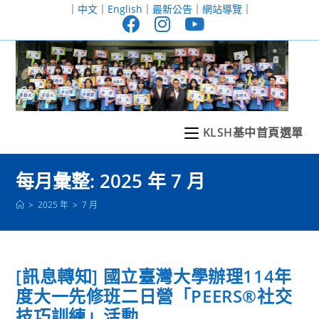
跳
｜
中文
｜
English
｜
最新公告
｜
網站導覽
｜
轉
至
主
要
內
容
KLSH基中首頁選單
每月彙整: 2025 年 7 月
>
2025 年
>
7 月
[訊息轉知] 國立臺灣大學辦理114年
度大一先修班二日營「PEERS®社交
技巧訓練」活動