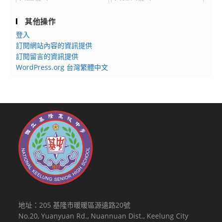
躍
持
報
工
其他操作
名!!
作
登入
坊》
訂閱網站內容的資訊提供
衷
訂閱留言的資訊提供
心
WordPress.org 台灣繁體中文
工
作
坊
實
施
計
畫，
歡
迎
同
仁
地址：205 基隆市暖暖區源遠路20號
多
No.20, Yuanyuan Rd., Nuannuan Dist., Keelung City
加