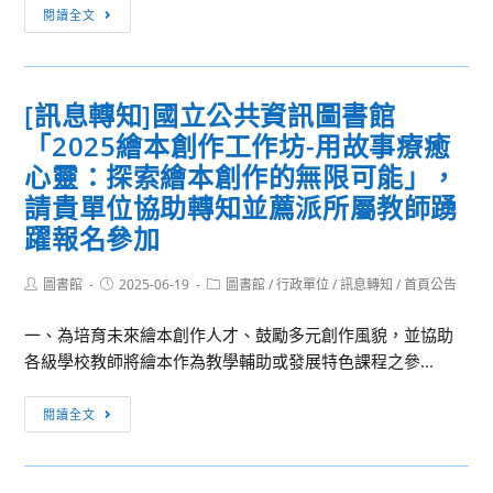
[訊
閱讀全文
第
轉
息
二
知
轉
學
所
知]
期
屬
[訊息轉知]國立公共資訊圖書館
國
「數
「2025繪本創作工作坊-用故事療癒
立
位
陽
心靈：探索繪本創作的無限可能」，
科
明
請貴單位協助轉知並薦派所屬教師踴
技
交
躍報名參加
輔
通
助
大
Post
Post
Post
圖書館
2025-06-19
圖書館
/
行政單位
/
訊息轉知
/
首頁公告
自
學
author:
published:
category:
主
圖
一、為培育未來繪本創作人才、鼓勵多元創作風貌，並協助
學
書
各級學校教師將繪本作為教學輔助或發展特色課程之參...
習
館
研
謹
[訊
閱讀全文
習」
訂
息
活
於
轉
動，
114
知]