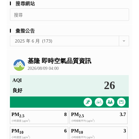
搜尋網站
手
Search
作
for:
艾
粄
彙整公告
的
彙
2025 年 6 月 (173)
夏
整
日
公
派
告
對！」
課
程
研
習
活
動