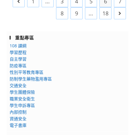
1
...
3
4
5
6
7
Go to the previous page
立
導
清
說
8
9
...
18
Go to 
華
明
大
會」
學
簡
重點專區
辦
章
108 課綱
理
學習歷程
「艾
自主學習
草
防疫專區
夏
性別平等教育專區
日
防制學生藥物濫用專區
祭-
交通安全
粄
學生團體保險
香、
職業安全衛生
艾
學生申訴專區
草
內部控制
資通安全
香，
電子書庫
來
場