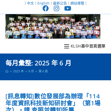
跳
｜
中文
｜
English
｜
最新公告
｜
網站導覽
｜
轉
至
主
要
內
容
KLSH基中首頁選單
每月彙整: 2025 年 6 月
>
2025 年
>
6 月
>
第 6 頁
[訊息轉知]數位發展部為辦理「114
年度資訊科技新知研討會」（第1場
次），請 查照並轉知所屬