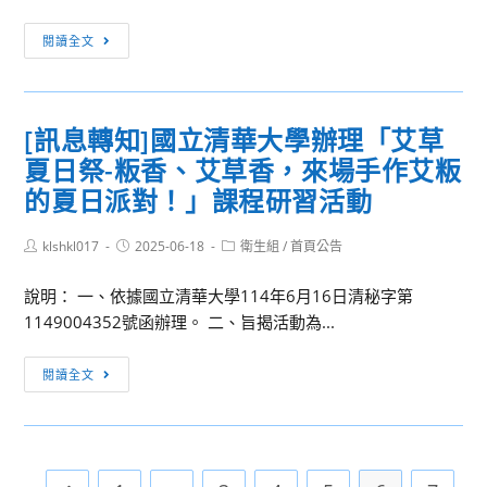
範
報
食
婚
圍
[訊
閱讀全文
名
農
單
息
參
教
身
轉
加，
育
同
知]
並
優
仁
[訊息轉知]國立清華大學辦理「艾草
教
惠
良
踴
夏日祭-粄香、艾草香，來場手作艾粄
育
予
主
躍
部
的夏日派對！」課程研習活動
出
題
報
辦
席
課
名
理
Post
Post
Post
klshkl017
2025-06-18
衛生組
/
首頁公告
人
程
參
author:
published:
category:
「114
員
研
加。
說明： 一、依據國立清華大學114年6月16日清秘字第
年
公
討
1149004352號函辦理。 二、旨揭活動為...
校
差
會
園
假
[訊
環
閱讀全文
息
保
轉
政
知]
策
國
宣