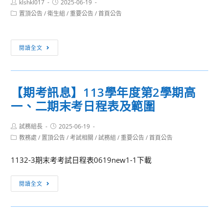
中
故
Post
Post
klshkl017
灣
2025-06-19
author:
published:
華
事
Post
置頂公告
/
衛生組
/
重要公告
/
首頁公告
海
category:
民
療
洋
國
癒
大
[重
圖
心
閱讀全文
學
要
書
靈：
訂
公
館
探
於
告]
學
索
114
【期考訊息】113學年度第2學期高
暑
會
繪
年
一、二期末考日程表及範圍
假
114
本
7
返
年
創
月
Post
Post
試務組長
校
2025-06-19
度
作
26
author:
published:
Post
教務處
/
置頂公告
/
考試相關
/
試務組
/
重要公告
/
首頁公告
打
「人
的
日
category:
掃
工
無
(星
1132-3期末考考試日程表0619new1-1下載
實
智
限
期
施
障？
可
六)
【期
閱讀全文
要
我
能」，
辦
考
點
的
請
理
訊
及
AI
貴
114
息】