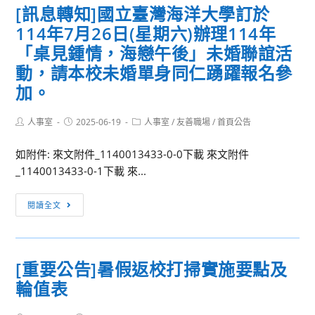
敬
[訊息轉知]國立臺灣海洋大學訂於
年
國
邀
8
114年7月26日(星期六)辦理114年
立
貴
月
公
「桌見鍾情，海戀午後」未婚聯誼活
校
26
共
動，請本校未婚單身同仁踴躍報名參
師
日
資
加。
長
(星
訊
參
期
圖
與。
Post
Post
Post
人事室
2025-06-19
人事室
/
友善職場
/
首頁公告
二)
書
author:
published:
category:
敬
至
館
如附件: 來文附件_1140013433-0-0下載 來文附件
請
8
「2025
_1140013433-0-1下載 來...
惠
月
繪
允
28
本
[訊
出
閱讀全文
日
創
息
席
(星
作
轉
人
期
工
知]
員
[重要公告]暑假返校打掃實施要點及
四)
作
國
公
舉
坊-
輪值表
立
（差）
辦
用
臺
假