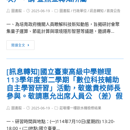
Post
Post
Post
圖書館
2025-06-19
圖書館
/
行政單位
/
訊息轉知
/
首頁公告
author:
published:
category:
一、為培育政府機關人員瞭解科技新知動態，旨揭研討會聚
集量子運算、節能計算與環境隱形智慧等議題，邀請專...
[訊
閱讀全文
息
轉
知]
[訊息轉知]國立臺東高級中學辦理
數
113學年度第二學期「數位科技輔助
位
發
自主學習研習」活動，敬邀貴校師長
展
參與。敬請惠允出席人員公 （差）假
部
為
Post
Post
Post
圖書館
2025-06-19
莊敬樓一樓飲水機檢修結果
author:
published:
category:
辦
理
一、研習時間與地點：(一)114年7月10日(星期四) 13:20-
「114
18:00。(二)地點:國立臺東...