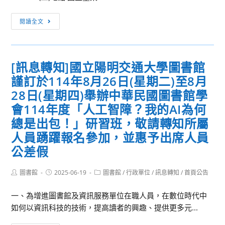
年
[訊
度
閱讀全文
息
資
轉
訊
知]
科
[訊息轉知]國立陽明交通大學圖書館
國
技
謹訂於114年8月26日(星期二)至8月
立
新
臺
知
28日(星期四)舉辦中華民國圖書館學
東
研
會114年度「人工智障？我的AI為何
高
討
總是出包！」研習班，敬請轉知所屬
級
會」
人員踴躍報名參加，並惠予出席人員
中
（第
公差假
學
1
辦
場
Post
Post
Post
圖書館
2025-06-19
圖書館
/
行政單位
/
訊息轉知
/
首頁公告
理
次），
author:
published:
category:
113
請
一、為增進圖書館及資訊服務單位在職人員，在數位時代中
學
查
如何以資訊科技的技術，提高讀者的興趣、提供更多元...
年
照
度
並