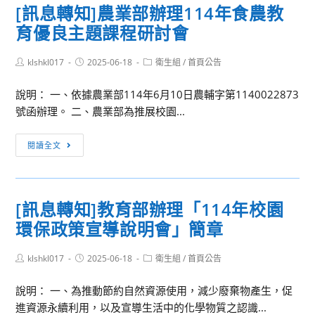
輪
為
單
[訊息轉知]農業部辦理114年食農教
年
113
值
何
位
「桌
育優良主題課程研討會
學
表
總
協
見
年
是
助
鍾
Post
Post
Post
klshkl017
度
2025-06-18
衛生組
/
首頁公告
author:
published:
出
category:
轉
情，
第
包！」
知
說明： 一、依據農業部114年6月10日農輔字第1140022873
海
2
研
並
號函辦理。 二、農業部為推展校園...
戀
學
習
薦
午
期
班，
[訊
派
後」
閱讀全文
高
敬
息
所
未
一、
請
轉
屬
婚
二
轉
知]
教
聯
期
[訊息轉知]教育部辦理「114年校園
知
農
師
誼
末
環保政策宣導說明會」簡章
所
業
踴
活
考
屬
部
躍
動，
日
Post
Post
人
Post
klshkl017
辦
2025-06-18
衛生組
/
首頁公告
報
請
程
author:
published:
category:
員
理
名
本
表
說明： 一、為推動節約自然資源使用，減少廢棄物產生，促
踴
114
參
校
及
進資源永續利用，以及宣導生活中的化學物質之認識...
躍
年
加
未