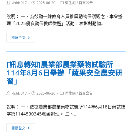
Post
Post
Post
klshkl017
2025-06-20
衛生組
/
首頁公告
author:
published:
category:
說明： 一、為鼓勵一線教育人員推廣動物保護觀念，本會辦
理「2025優良動保教師徵選」活動，表彰對動物...
[訊
閱讀全文
息
轉
知]
[訊息轉知]農業部農業藥物試驗所
關
114年8月6日舉辦「蔬果安全農安研
懷
生
習」
命
協
Post
Post
Post
klshkl017
2025-06-20
衛生組
/
首頁公告
author:
published:
category:
會
說明： 一、依據農業部農業藥物試驗所114年6月18日藥試技
「2025
字第1144530345號函辦理。 二、...
優
良
[訊
動
閱讀全文