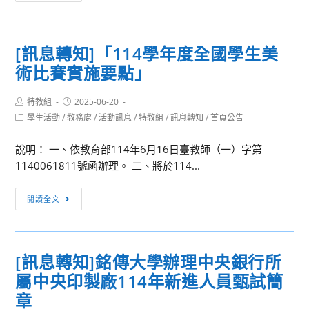
息
保
轉
教
知]
師
[訊息轉知]「114學年度全國學生美
農
徵
術比賽實施要點」
業
選」
部
Post
Post
特教組
2025-06-20
農
author:
published:
Post
學生活動
/
教務處
/
活動訊息
/
特教組
/
訊息轉知
/
首頁公告
業
category:
藥
說明： 一、依教育部114年6月16日臺教師（一）字第
物
1140061811號函辦理。 二、將於114...
試
驗
[訊
閱讀全文
所
息
114
轉
年
知]
8
[訊息轉知]銘傳大學辦理中央銀行所
「114
月
屬中央印製廠114年新進人員甄試簡
學
6
年
章
日