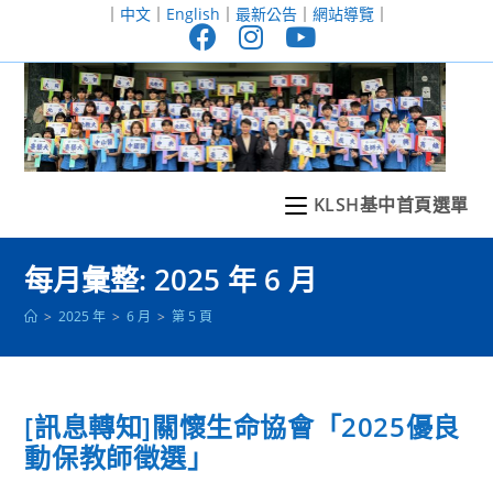
跳
｜
中文
｜
English
｜
最新公告
｜
網站導覽
｜
轉
至
主
要
內
容
KLSH基中首頁選單
每月彙整: 2025 年 6 月
>
2025 年
>
6 月
>
第 5 頁
[訊息轉知]關懷生命協會「2025優良
動保教師徵選」