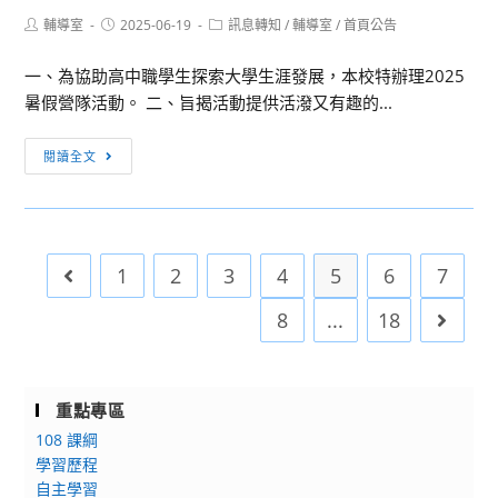
活
科
專
Post
Post
Post
輔導室
2025-06-19
動
技
訊息轉知
/
輔導室
/
首頁公告
任
author:
published:
category:
大
教
一、為協助高中職學生探索大學生涯發展，本校特辦理2025
學
師
暑假營隊活動。 二、旨揭活動提供活潑又有趣的...
舉
甄
辦
選
[訊
閱讀全文
之
錄
息
「探
取
轉
索
名
知]
吧！
單
元
未
1
2
3
4
5
6
7
Go to the previous page
培
來
醫
8
...
18
Go to 
見
事
習
科
生」
技
暑
重點專區
大
期
108 課綱
學
夏
學習歷程
2025
令
自主學習
暑