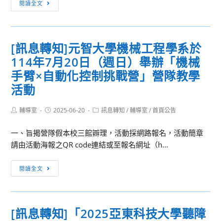
[訊
行
閱讀全文
息
所
轉
屬
知]
中
[訊息轉知]元智大學機械工程學系於
元
央
114年7月20日（週日）舉辦「機械
智
印
大
手臂×自動化控制挑戰營」營隊教學
製
學
廠
活動
資
114
訊
年
Post
Post
Post
輔導室
2025-06-20
訊息轉知
/
輔導室
/
首頁公告
author:
published:
category:
傳
新
播
一、旨揭營隊假本校三館辧理，活動採網路報名，活動簡章
進
系
請由活動海報之QR code連結或至報名網址（h...
人
學
員
[訊
系
甄
閱讀全文
息
辦
試
轉
理
簡
知]
「數
章
[訊息轉知]「2025亞東科技大學聽障
元
位