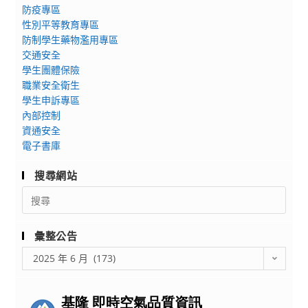
營
防疫專區
假
體
性別平等教育專區
營
驗
防制學生藥物濫用專區
隊
交通安全
活
活
學生團體保險
動
動
職業安全衛生
資
學生申訴專區
訊
內部控制
資通安全
電子書庫
搜尋網站
Search
for:
彙整公告
彙
2025 年 6 月 (173)
整
公
告