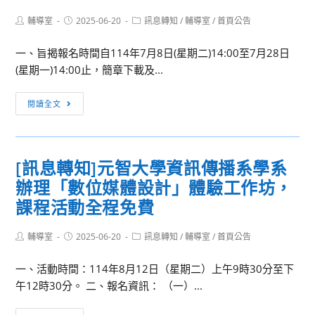
度
舉
全
Post
Post
Post
輔導室
2025-06-20
訊息轉知
/
輔導室
/
首頁公告
辦
author:
published:
category:
國
「蔬
一、旨揭報名時間自114年7月8日(星期二)14:00至7月28日
學
果
(星期一)14:00止，簡章下載及...
生
安
美
全
[訊
術
閱讀全文
農
息
比
安
轉
賽
研
知]
實
習」
[訊息轉知]元智大學資訊傳播系學系
銘
施
辦理「數位媒體設計」體驗工作坊，
傳
要
大
課程活動全程免費
點」
學
辦
Post
Post
Post
輔導室
2025-06-20
訊息轉知
/
輔導室
/
首頁公告
author:
published:
category:
理
一、活動時間：114年8月12日（星期二）上午9時30分至下
中
午12時30分。 二、報名資訊： （一）...
央
銀