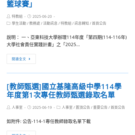
籃球賽」
智
媒
大
體
Post
Post
特教組
2025-06-20
學
設
author:
published:
Post
學生活動
/
教務處
/
活動訊息
/
特教組
/
訊息轉知
/
首頁公告
機
計」
category:
械
體
說明： 一、亞東科技大學辦理114年度「第四期(114-116年)
工
驗
大學社會責任實踐計畫」之「2025...
程
工
學
作
[訊
閱讀全文
系
坊，
息
於
課
轉
114
程
知]
年
活
[教師甄選]國立基隆高級中學114學
「2025
7
動
年度第1次專任教師甄選錄取名單
亞
月
全
東
20
程
Post
Post
Post
人事室
2025-06-19
科
人事室
/
置頂公告
/
重要公告
/
首頁公告
日
免
author:
published:
category:
技
（週
費
如附件: 公告-114-1專任教師錄取名單下載
大
日）
學
舉
[教