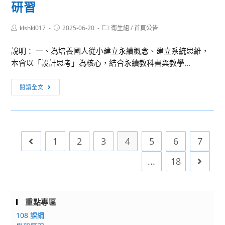
屆
研習
來
文
~
藻
Post
Post
Post
klshkl017
2025-06-20
衛生組
/
首頁公告
author:
published:
全
category:
盃
國
說明： 一、為培養國人從小建立永續概念、建立系統思維，
全
健
本會以「設計思考」為核心，結合永續教科書與教學...
國
康
高
照
[訊
中
閱讀全文
護
息
職
服
轉
組
務
知]
英
形
財
語
1
2
3
4
5
6
7
Go to the previous page
象
團
競
創
法
賽
...
18
Go to 
意
人
辦
影
金
法
片
車
重點專區
競
文
108 課綱
賽」，
教