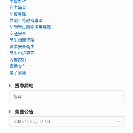
學習歷程
延
基
自主學習
長
金
防疫專區
徵
會
性別平等教育專區
件
「SDGs
防制學生藥物濫用專區
期
的
交通安全
限
教
學生團體保險
至
學
職業安全衛生
114
設
學生申訴專區
年
計」
內部控制
資通安全
7
環
電子書庫
月
境
20
教
搜尋網站
日
育
Search
線
for:
上
研
彙整公告
習
彙
2025 年 6 月 (173)
整
公