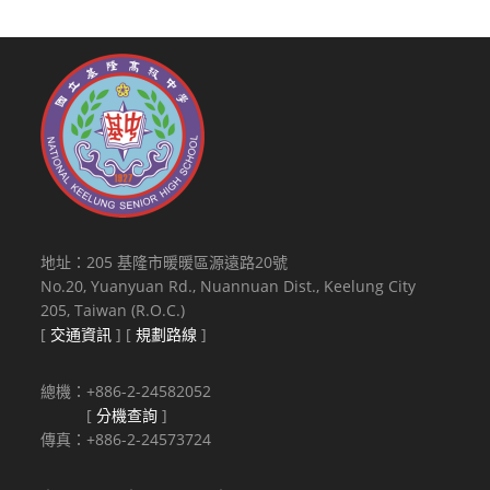
地址：205 基隆市暖暖區源遠路20號
No.20, Yuanyuan Rd., Nuannuan Dist., Keelung City
205, Taiwan (R.O.C.)
[
交通資訊
] [
規劃路線
]
總機：+886-2-24582052
[
分機查詢
]
傳真：+886-2-24573724