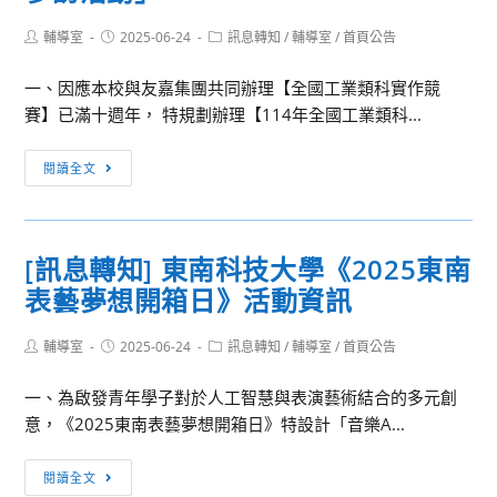
灣
暑
師
期
Post
Post
Post
輔導室
2025-06-24
訊息轉知
/
輔導室
/
首頁公告
author:
published:
category:
範
體
一、因應本校與友嘉集團共同辦理【全國工業類科實作競
大
驗
賽】已滿十週年， 特規劃辦理【114年全國工業類科...
學
營」
地
[訊
球
閱讀全文
息
科
轉
學
知]
系
[訊息轉知] 東南科技大學《2025東南
國
擬
表藝夢想開箱日》活動資訊
立
訂
虎
於
Post
Post
Post
輔導室
2025-06-24
尾
訊息轉知
/
輔導室
/
首頁公告
本
author:
published:
category:
科
(114)
一、為啟發青年學子對於人工智慧與表演藝術結合的多元創
技
年
意，《2025東南表藝夢想開箱日》特設計「音樂A...
大
七
學
月，
[訊
閱讀全文
「114
在