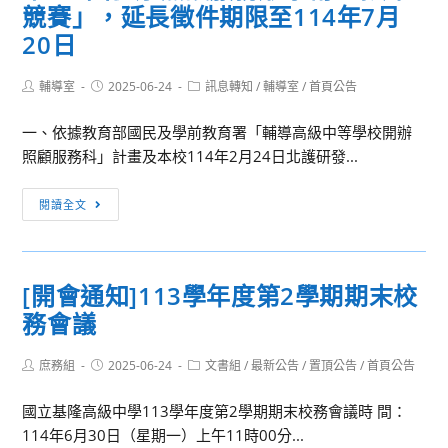
尾
活
競賽」，延長徵件期限至114年7月
動」
日
科
動
20日
營」
技
資
大
訊
Post
Post
Post
輔導室
2025-06-24
訊息轉知
/
輔導室
/
首頁公告
學
author:
published:
category:
「114
一、依據教育部國民及學前教育署「輔導高級中等學校開辦
年
照顧服務科」計畫及本校114年2月24日北護研發...
友
嘉
[訊
閱讀全文
集
息
團/
轉
虎
知]
[開會通知]113學年度第2學期期末校
尾
國
科
務會議
立
技
臺
大
Post
Post
Post
庶務組
2025-06-24
北
文書組
/
最新公告
/
置頂公告
/
首頁公告
author:
published:
category:
學/
護
國立基隆高級中學113學年度第2學期期末校務會議時 間：
雲
理
114年6月30日（星期一）上午11時00分...
嘉
健