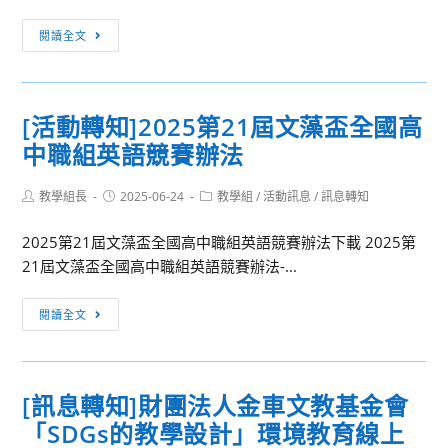
南
康
[開
分
閱讀全文
大
會
署
學
通
全
健
知]113
國
康
[活動轉知]2025第21屆文藻盃全國高
學
工
照
中職組英語競賽辦法
年
業
護
度
類
產
Post
Post
Post
教學組長
第
2025-06-24
教學組
/
活動訊息
/
訊息轉知
科
學
author:
published:
category:
2
實
合
2025第21屆文藻盃全國高中職組英語競賽辦法下載 2025第
學
作
作
21屆文藻盃全國高中職組英語競賽辦法-...
期
競
中
期
賽」
心
[活
閱讀全文
末
「長
動
校
照
轉
務
青
知]2025
會
[訊息轉知]財團法人金車文教基金會
潮
第
議
湧
「SDGs的教學設計」環境教育線上
21
起