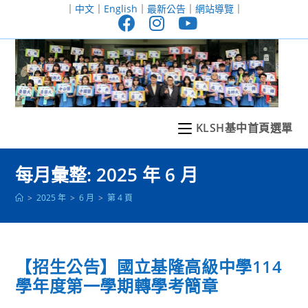
跳
｜
中文
｜
English
｜
最新公告
｜
網站導覽
｜
轉
至
主
要
內
容
KLSH基中首頁選單
每月彙整: 2025 年 6 月
>
2025 年
>
6 月
>
第 4 頁
【招生公告】國立基隆高級中學114
學年度第一學期轉學考簡章