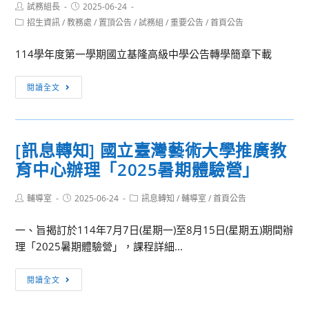
Post
Post
試務組長
2025-06-24
author:
published:
Post
招生資訊
/
教務處
/
置頂公告
/
試務組
/
重要公告
/
首頁公告
category:
114學年度第一學期國立基隆高級中學公告轉學簡章下載
【招
閱讀全文
生
公
告】
[訊息轉知] 國立臺灣藝術大學推廣教
國
育中心辦理「2025暑期體驗營」
立
基
Post
Post
Post
輔導室
2025-06-24
隆
訊息轉知
/
輔導室
/
首頁公告
author:
published:
category:
高
一、旨揭訂於114年7月7日(星期一)至8月15日(星期五)期間辦
級
理「2025暑期體驗營」，課程詳細...
中
學
[訊
閱讀全文
114
息
學