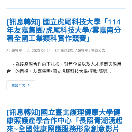
息
年
本
轉
全
校
知]
國
公
[訊息轉知] 國立虎尾科技大學「114
東
工
館
年友嘉集團/虎尾科技大學/雲嘉南分
南
業
校
科
署全國工業類科實作競賽」
類
區
技
科
舉
大
Post
Post
Post
輔導室
2025-06-24
訊息轉知
/
輔導室
/
首頁公告
實
辦
author:
published:
category:
學
作
「地
一、為達產學合作向下扎根、對焦企業以及人才培育與學用
《2025
競
科
合一的目標，友嘉集團/國立虎尾科技大學/勞動部勞...
東
賽
大
南
暨
未
[訊
表
閱讀全文
產
來
息
藝
學
—
轉
夢
實
探
知]
想
地
[訊息轉知]國立臺北護理健康大學健
索
國
開
參
專
康照護產學合作中心「長照青潮湧起
立
箱
訪
長
虎
來~全國健康照護服務形象創意影片
日》
活
半