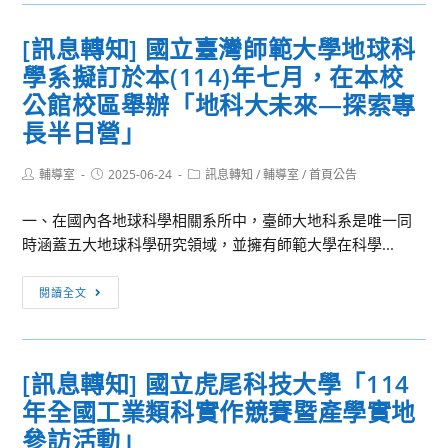
轉
年
知]
度
[訊息轉知] 國立臺灣師範大學地球科
國
第
學系擬訂於本(114)年七月，在本校
立
一
臺
公館校區舉辦「地科大未來—探索專
學
灣
長半日營」
期
藝
轉
術
Post
Post
Post
輔導室
2025-06-24
訊息轉知
/
輔導室
/
首頁公告
學
author:
published:
category:
大
考
學
一、在國內各地球科學相關系所中，臺師大地科系是唯一同
簡
推
時涵蓋五大地球科學研究領域，並擁有師範大學在科學...
章
廣
[訊
教
閱讀全文
息
育
轉
中
知]
心
[訊息轉知] 國立虎尾科技大學「114
國
辦
年全國工業類科實作競賽暨產學實地
立
理
臺
「2025
參訪活動」