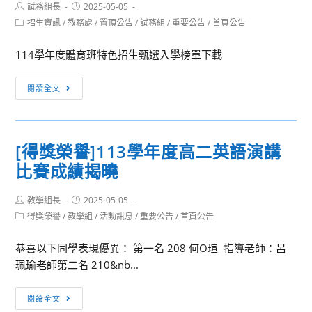
Post
Post
試務組長
2025-05-05
author:
published:
Post
招生資訊
/
教務處
/
置頂公告
/
試務組
/
重要公告
/
首頁公告
category:
114學年度體育班特色招生甄選入學榜單下載
【體
閱讀全文
育
班
榜
[得獎榮譽]113學年度高二英語演講
單】
比賽成績揭曉
114
學
Post
Post
教學組長
年
2025-05-05
author:
published:
Post
得獎榮譽
/
教學組
/
活動訊息
/
重要公告
/
首頁公告
度
category:
體
恭喜以下同學表現優異： 第一名 208 何O瑄 指導老師：呂
育
珮瑜老師第二名 210&nb...
班
特
[得
閱讀全文
色
獎