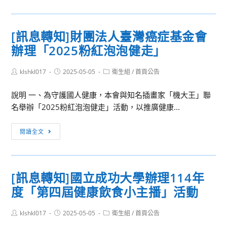
招
榮
生
譽]113
甄
[訊息轉知]財團法人臺灣癌症基金會
學
選
辦理「2025粉紅泡泡健走」
年
入
度
學
Post
Post
Post
klshkl017
高
2025-05-05
衛生組
/
首頁公告
錄
author:
published:
category:
二
取
說明 一、為守護國人健康，本會與知名插畫家「機大王」聯
英
公
名舉辦「2025粉紅泡泡健走」活動，以推廣健康...
語
告
演
[訊
閱讀全文
講
息
比
轉
賽
知]
成
[訊息轉知]國立成功大學辦理114年
財
績
度「第四屆健康飲食小主播」活動
團
揭
法
曉
Post
Post
Post
klshkl017
人
2025-05-05
衛生組
/
首頁公告
author:
published:
category:
臺