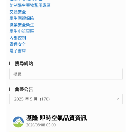
後
防制學生藥物濫用專區
方
交通安全
停
學生團體保險
車
職業安全衛生
場
學生申訴專區
使
內部控制
資通安全
用
電子書庫
異
動
搜尋網站
通
Search
知
for:
彙整公告
彙
2025 年 5 月 (170)
整
公
告