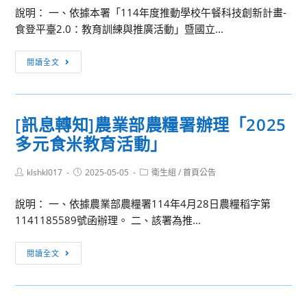
說明： 一、依據本署「114年度推動學校午餐科技創新計畫-
灣
食登平臺2.0：教育訓練與推廣活動」暨國立...
癌
症
[訊
閱讀全文
基
息
金
轉
會
知]
辦
[訊息轉知]農業部農糧署辦理「2025
國
理
多元食米教育活動」
立
「2025
成
粉
Post
Post
Post
klshkl017
功
2025-05-05
衛生組
/
首頁公告
紅
author:
published:
category:
大
泡
說明： 一、依據農業部農糧署114年4月28日農糧稻字第
學
泡
1141185589號函辦理。 二、該署為推...
辦
健
理
走」
[訊
閱讀全文
114
息
年
轉
度
知]
「第