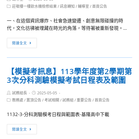
author:
published:
通
Post
莊敬樓一樓飲水機檢修結果
/
訊息轉知
/
輔導室
/
首頁公告
category:
大
一、在這個資訊爆炸、社會急速變遷、創意無限碰撞的時
學
代，文化彷彿被埋藏在時光的角落，等待著被重新發現。...
訂
於
[訊
114
閱讀全文
息
年
轉
7
知]
月
【模擬考訊息】113學年度第2學期第
國
3
3次分科測驗模擬考試日程表及範圍
立
日
臺
至
Post
Post
試務組長
中
2025-05-05
7
author:
published:
Post
教務處
/
置頂公告
/
考試相關
/
試務組
/
重要公告
/
首頁公告
教
月
category:
育
4
1132-3-分科測驗模考日程與範圍表-基隆高中下載
大
日
學
辦
【模
閱讀全文
文
理
擬
化