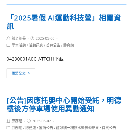
「E
考
創
數
訊
意
位
「2025暑假 AI運動科技營」相關資
息】
產
素
訊
113
業
養
學
設
講
Post
Post
體育組長
年
2025-05-05
計
author:
published:
師
Post
學生活動
/
活動訊息
/
首頁公告
/
體育組
度
與
category:
培
第
營
訓
04290001A0C_ATTCH1下載
2
運
工
學
學
「2025
作
閱讀全文
期
系
暑
坊
第
辦
假
—
3
理
AI
探
次
[公告]因應托嬰中心開始受託，明德
《文
運
索
分
化
樓後方停車場使用異動通知
動
數
科
拾
科
位
測
光》
Post
Post
庶務組
2025-05-02
技
素
驗
author:
published:
夏
Post
庶務組
/
總務處
/
置頂公告
/
莊敬樓一樓飲水機檢修結果
/
首頁公告
營」
養
模
category: