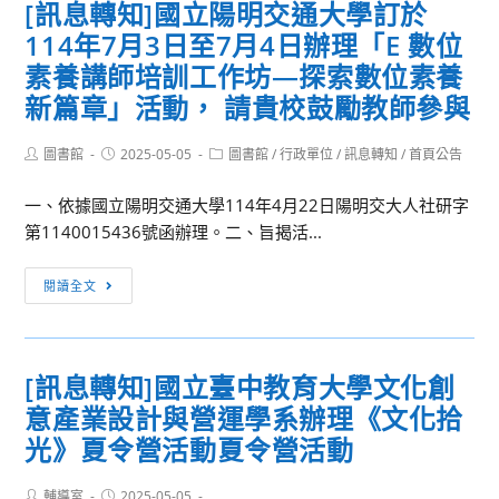
[訊息轉知]國立陽明交通大學訂於
農
四
114年7月3日至7月4日辦理「E 數位
業
屆
部
素養講師培訓工作坊—探索數位素養
健
農
新篇章」活動， 請貴校鼓勵教師參與
康
糧
飲
署
Post
Post
Post
圖書館
2025-05-05
圖書館
/
行政單位
/
訊息轉知
/
首頁公告
食
author:
published:
category:
辦
小
理
一、依據國立陽明交通大學114年4月22日陽明交大人社研字
主
「2025
第1140015436號函辦理。二、旨揭活...
播」
多
活
[訊
元
閱讀全文
動
息
食
轉
米
知]
教
[訊息轉知]國立臺中教育大學文化創
國
育
意產業設計與營運學系辦理《文化拾
立
活
陽
動」
光》夏令營活動夏令營活動
明
交
Post
Post
輔導室
2025-05-05