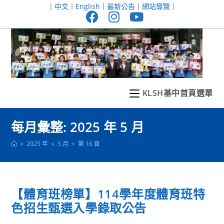
跳
｜
中文
｜
English
｜
最新公告
｜
網站導覽
｜
轉
至
主
要
內
容
KLSH基中首頁選單
每月彙整: 2025 年 5 月
>
2025 年
>
5 月
>
第 16 頁
【體育班榜單】114學年度體育班特
色招生甄選入學錄取公告