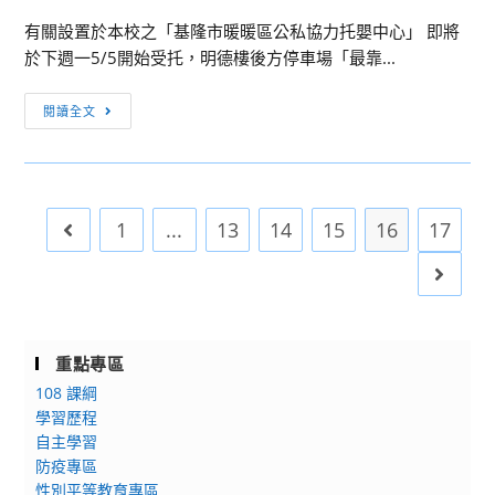
令
相
新
擬
有關設置於本校之「基隆市暖暖區公私協力托嬰中心」 即將
營
關
篇
考
於下週一5/5開始受托，明德樓後方停車場「最靠...
活
資
章」
試
動
訊
活
日
[公
夏
閱讀全文
動，
程
告]
令
請
表
因
營
貴
及
應
活
校
範
托
動
鼓
1
...
13
14
15
16
17
Go to the previous page
圍
嬰
勵
中
Go to 
教
心
師
開
參
始
與
重點專區
受
108 課綱
託，
學習歷程
明
自主學習
德
防疫專區
樓
性別平等教育專區