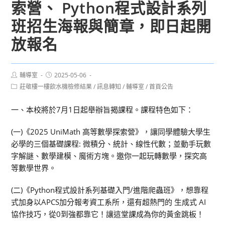
索營、 Python程式設計系列
班招生海報與簡章，即日起開
放報名
Post
Post
輔導室
2025-05-06
author:
published:
Post
莊敬樓一樓飲水機檢修結果
/
訊息轉知
/
輔導室
/
首頁公告
category:
一、本校將於7月1日起舉辦旨揭課程。課程特色如下：
(一)《2025 UniMath 高等數學探索營》，讓同學體驗大學生
必學的三個基礎課程: 微積分、統計、線性代數；並動手玩數
字解謎、數學建模、魔術方塊。邀你一起玩轉數學，探究高
等數學世界。
(二)《Python程式設計系列基礎入門/進階爬蟲班》，想靠程
式加身以APCS加分報考資工系所，還有超熱門的 生成式 AI
協作技巧，從0到強都靠它！讓這堂課成為你的黃金跳板！