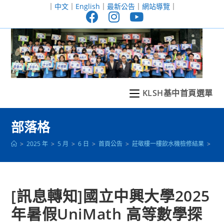
跳
｜
中文
｜
English
｜
最新公告
｜
網站導覽
｜
轉
至
主
要
內
容
KLSH基中首頁選單
部落格
>
2025 年
>
5 月
>
6 日
>
首頁公告
>
莊敬樓一樓飲水機檢修結果
>
[訊
[訊息轉知]國立中興大學2025
年暑假UniMath 高等數學探