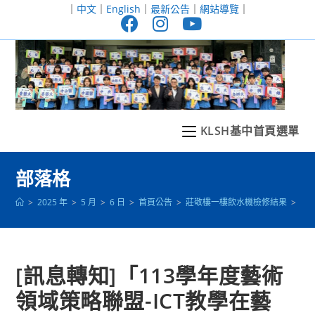
跳
｜
中文
｜
English
｜
最新公告
｜
網站導覽
｜
轉
至
主
要
內
容
KLSH基中首頁選單
部落格
>
2025 年
>
5 月
>
6 日
>
首頁公告
>
莊敬樓一樓飲水機檢修結果
>
[訊
[訊息轉知]「113學年度藝術
領域策略聯盟-ICT教學在藝