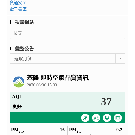
資通安全
電子書庫
搜尋網站
Search
for:
彙整公告
彙
選取月份
整
公
告