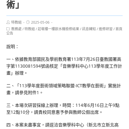
術」
Post
Post
特教組
2025-05-06
author:
published:
Post
教務處
/
特教組
/
莊敬樓一樓飲水機檢修結果
/
訊息轉知
/
進修研習
/
首頁
category:
公告
說明：
一、依據教育部國民及學前教育署113年7月26日臺教國署高
字第1130081594號函核定「音樂學科中心113學年度工作計
畫」辦理。
二、「113學年度藝術領域策略聯盟-ICT教學在藝術」實施計
畫，請參見附件1。
三、本場次研習採線上辦理，時間：114年6月16日上午9點
至12點10分，請貴校同意惠予參與教師公假出席。
四、本案未盡事宜，請逕洽音樂學科中心（新北市立新北高