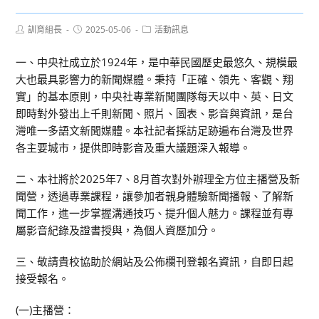
Post
Post
Post
訓育組長
2025-05-06
活動訊息
author:
published:
category:
一、中央社成立於1924年，是中華民國歷史最悠久、規模最
大也最具影響力的新聞媒體。秉持「正確、領先、客觀、翔
實」的基本原則，中央社專業新聞團隊每天以中、英、日文
即時對外發出上千則新聞、照片、圖表、影音與資訊，是台
灣唯一多語文新聞媒體。本社記者採訪足跡遍布台灣及世界
各主要城市，提供即時影音及重大議題深入報導。
二、本社將於2025年7、8月首次對外辦理全方位主播營及新
聞營，透過專業課程，讓參加者親身體驗新聞播報、了解新
聞工作，進一步掌握溝通技巧、提升個人魅力。課程並有專
屬影音紀錄及證書授與，為個人資歷加分。
三、敬請貴校協助於網站及公佈欄刊登報名資訊，自即日起
接受報名。
(一)主播營：