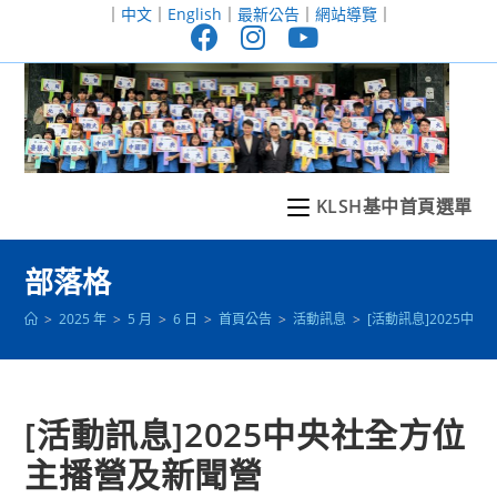
跳
｜
中文
｜
English
｜
最新公告
｜
網站導覽
｜
轉
至
主
要
內
容
KLSH基中首頁選單
部落格
>
2025 年
>
5 月
>
6 日
>
首頁公告
>
活動訊息
>
[活動訊息]2025中
[活動訊息]2025中央社全方位
主播營及新聞營