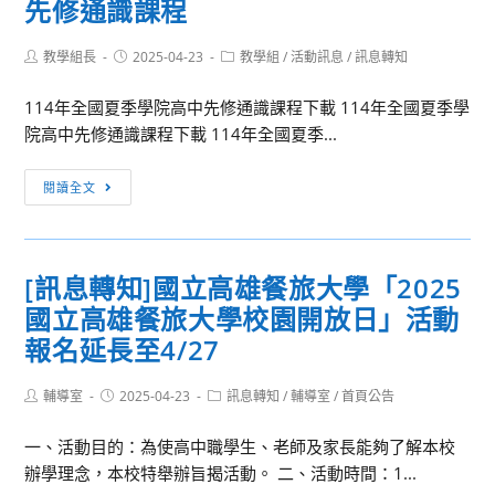
先修通識課程
國
校
高
慶
Post
Post
Post
教學組長
中
2025-04-23
教學組
/
活動訊息
/
訊息轉知
暨
author:
published:
category:
英
運
114年全國夏季學院高中先修通識課程下載 114年全國夏季學
語
動
院高中先修通識課程下載 114年全國夏季...
多
會
媒
園
[活
閱讀全文
體
遊
動
創
券。
轉
意
知]114
短
[訊息轉知]國立高雄餐旅大學「2025
年
片
國立高雄餐旅大學校園開放日」活動
全
大
國
報名延長至4/27
賽
夏
季
Post
Post
Post
輔導室
2025-04-23
訊息轉知
/
輔導室
/
首頁公告
author:
published:
category:
學
一、活動目的：為使高中職學生、老師及家長能夠了解本校
院
辦學理念，本校特舉辦旨揭活動。 二、活動時間：1...
高