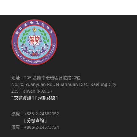
地址：205 基隆市暖暖區源遠路20號
No.20, Yuanyuan Rd., Nuannuan Dist., Keelung City
205, Taiwan (R.O.C.)
[
交通資訊
] [
規劃路線
]
總機：+886-2-24582052
[
分機查詢
]
傳真：+886-2-24573724