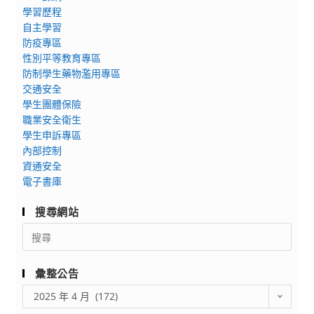
旅
學習歷程
治
大
自主學習
大
學
防疫專區
學
校
性別平等教育專區
財
園
防制學生藥物濫用專區
務
交通安全
開
管
學生團體保險
放
理
職業安全衛生
日」
學
學生申訴專區
活
系
內部控制
動
資通安全
舉
報
電子書庫
辦
名
第
延
搜尋網站
十
長
Search
七
至
for:
屆
4/27
財
彙整公告
管
彙
2025 年 4 月 (172)
營
整