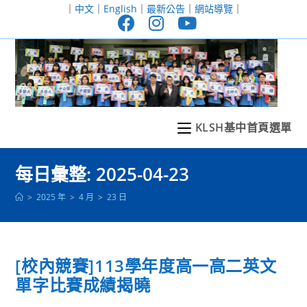
跳
｜
中文
｜
English
｜
最新公告
｜
網站導覽
｜
轉
至
主
要
內
容
KLSH基中首頁選單
每日彙整: 2025-04-23
>
2025 年
>
4 月
>
23 日
[校內競賽]113學年度高一高二英文
單字比賽成績揭曉