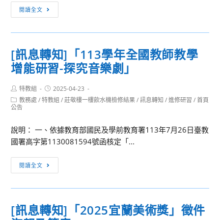
單
[訊
閱讀全文
字
息
比
轉
賽
知]
[訊息轉知]「113學年全國教師教學
成
「藝
績
增能研習-探究音樂劇」
術
揭
敲
曉
Post
Post
特教組
2025-04-23
門
author:
published:
Post
教務處
/
特教組
/
莊敬樓一樓飲水機檢修結果
/
訊息轉知
/
進修研習
/
首頁
誰
category:
公告
來
早
說明： 一、依據教育部國民及學前教育署113年7月26日臺教
餐
國署高字第1130081594號函核定「...
系
列
[訊
閱讀全文
線
息
上
轉
分
知]
[訊息轉知]「2025宜蘭美術獎」徵件
享
「113
講