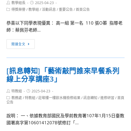
Post
Post
教學組長
2025-04-23
author:
published:
Post
得獎榮譽
/
教學組
/
活動訊息
/
重要公告
/
首頁公告
category:
恭喜以下同學表現優異： 高一組 第一名 110 張O蓁 指導老
師：蔡佩芬老師...
[校
閱讀全文
內
競
賽]113
[訊息轉知]「藝術敲門誰來早餐系列
學
線上分享講座3」
年
度
Post
Post
特教組
2025-04-23
高
author:
published:
Post
教務處
/
特教組
/
莊敬樓一樓飲水機檢修結果
/
訊息轉知
/
進修研習
/
首頁
一
category:
公告
高
二
說明： 一、依據教育部國民及學前教育署107年1月15日臺教
英
國署高字第1060141207B號修訂「...
文