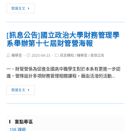
中
[訊
先
閱讀全文
息
修
轉
通
知]
識
[訊息公告]國立政治大學財務管理學
國
課
系舉辦第十七屆財管營海報
立
程
高
Post
Post
Post
輔導室
2025-04-23
雄
訊息轉知
/
輔導室
/
首頁公告
author:
published:
category:
餐
一、財管營係為促進全國高中職學生對於本系有更進一步認
旅
識，營隊設計多項財務管理相關課程，藉由活潑的活動...
大
學
[訊
閱讀全文
「2025
息
國
公
立
告]
高
國
雄
重點專區
立
餐
108 課綱
政