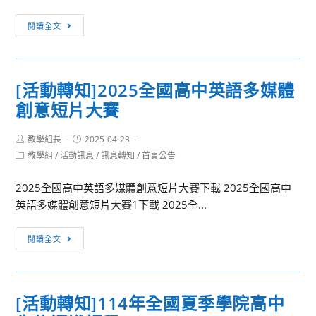
件
[重
閱讀全文
海
要
報
公
及
告]
簡
[活動轉知]2025全國高中英語多媒體
請
章
創意短片大賽
自
即
Post
Post
教學組長
日
2025-04-23
author:
published:
Post
教學組
/
活動訊息
/
訊息轉知
/
首頁公告
起
category:
洽
2025全國高中英語多媒體創意短片大賽下載 2025全國高中
人
英語多媒體創意短片大賽1下載 2025全...
事
室
[活
閱讀全文
領
動
取
轉
98
知]2025
週
[活動轉知]114年全國夏季學院高中
全
年