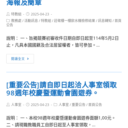
海報及簡章
學
座
年
3」
Post
Post
特教組
2025-04-23
全
author:
published:
Post
教務處
/
活動訊息
/
特教組
/
莊敬樓一樓飲水機檢修結果
/
訊息轉知
/
首頁
國
category:
公告
教
師
說明： 一、旨揭競賽初審收件日期自即日起至114年5月2日
教
止，凡具本國國籍及合法居留權者，皆可參加。...
學
增
[訊
閱讀全文
能
息
研
轉
習-
知]
[重要公告]請自即日起洽人事室領取
探
「2025
究
98週年校慶暨運動會園遊券。
宜
音
蘭
樂
Post
Post
Post
人事室
2025-04-23
美
人事室
/
重要公告
/
首頁公告
author:
published:
category:
劇」
術
說明： 一、本校98週年校慶暨運動會園遊券面額1,00元。
獎」
二、請現職教職員工自即日起至人事室領取，...
徵