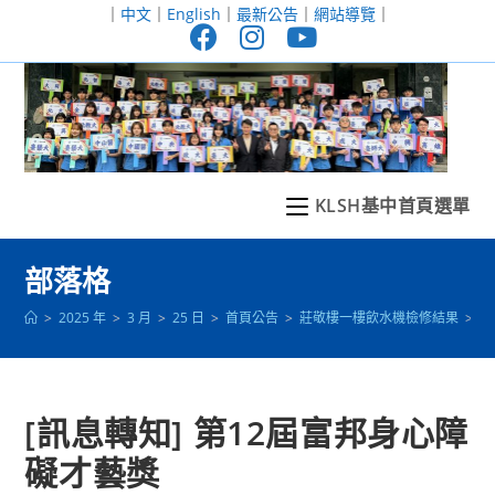
跳
｜
中文
｜
English
｜
最新公告
｜
網站導覽
｜
轉
至
主
要
內
容
KLSH基中首頁選單
部落格
>
2025 年
>
3 月
>
25 日
>
首頁公告
>
莊敬樓一樓飲水機檢修結果
>
[
[訊息轉知] 第12屆富邦身心障
礙才藝獎