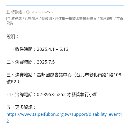
Post
Post
特教組
2025-03-25
author:
published:
Post
教務處
/
活動訊息
/
特教組
/
莊敬樓一樓飲水機檢修結果
/
訊息轉知
/
首頁
category:
公告
說明：
一、收件時間：2025.4.1 – 5.13
二、決賽時間：2025.7.5
三、決賽地點：富邦國際會議中心（台北市敦化南路1段108
號B2 ）
四、洽詢電話：02-8953-5252 才藝獎執行小組
五、更多資訊：
https://www.taipeifubon.org.tw/support/disability_event1
2