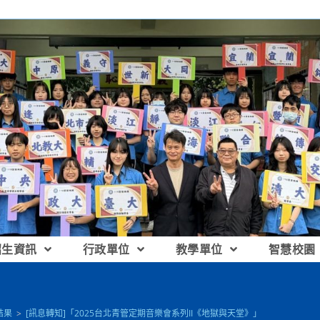
招生資訊
行政單位
教學單位
智慧校園
結果
>
[訊息轉知]「2025台北青管定期音樂會系列II《地獄與天堂》」