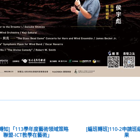
轉知]「113學年度藝術領域策略
[編班轉班]110-2申請
聯盟-ICT教學在藝術」
果