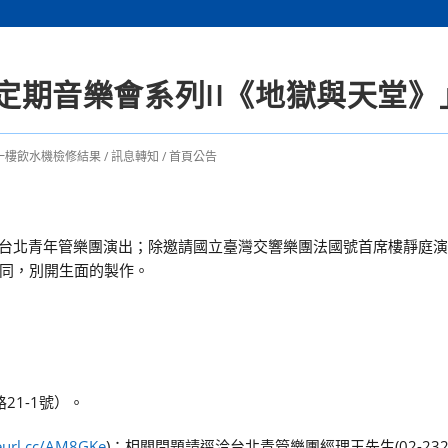
管定期音樂會系列II《地獄與天堂》
一樓飲水機檢修結果
/
訊息轉知
/
首頁公告
指揮台北青年管樂團演出；除邀請國立臺灣交響樂團法國號首席樓靜庭
同，別開生面的製作。
21-1號）。
reurl.cc/AM8GKe
)；相關問題請逕洽台北青管樂團經理王先生(02-2322-