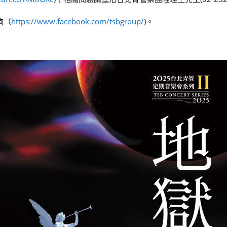
詢（
https://www.facebook.com/tsbgroup/
)。