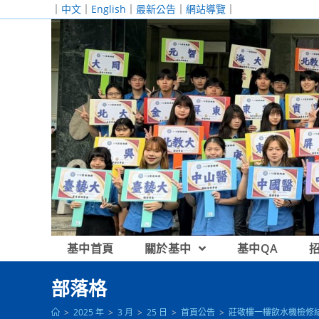
跳
｜
中文
｜
English
｜
最新公告
｜
網站導覽
｜
轉
至
主
要
內
容
基中首頁
關於基中
基中QA
部落格
>
2025 年
>
3 月
>
25 日
>
首頁公告
>
莊敬樓一樓飲水機檢修