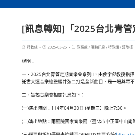
[訊息轉知]「2025台北青
Post
Post
Post
特教組
2025-03-25
教務處
/
活動訊息
/
特教組
/
莊敬樓
author:
published:
category:
說明：
一、2025台北青管定期音樂會系列II，由侯宇彪教授
託世大運音樂總監櫻井弘二打造全新曲目，是一場與眾不
二、旨揭音樂會相關訊息如下：
(一)演出時間：114年04月30日 (星期三）晚上7:30。
(二)演出地點：兩廳院國家音樂廳（臺北市中正區中山南路
(三)購票與折扣優惠查詢請至OPENTIX售票系統(
https://