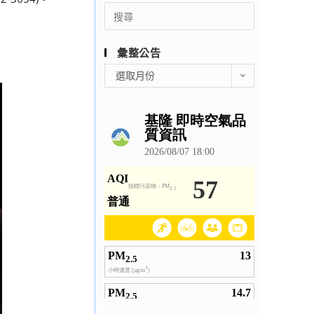
Search
for:
彙整公告
彙
選取月份
整
公
告