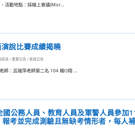
二、活動地點：採線上會議(Micr...
南語演說比賽成績揭曉
動訊息
/
重要公告
/
首頁公告
師：呂瑞萍老師第二名 104 楊O翔 ...
全國公務人員、教育人員及軍警人員參加1
，報考並完成測驗且無缺考情形者，每人