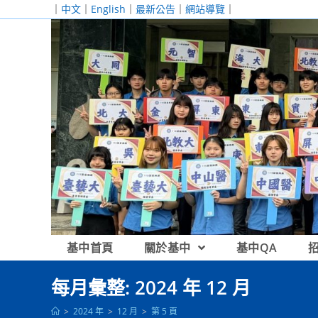
跳
｜
中文
｜
English
｜
最新公告
｜
網站導覽
｜
轉
至
主
要
內
容
基中首頁
關於基中
基中QA
每月彙整: 2024 年 12 月
>
2024 年
>
12 月
>
第 5 頁