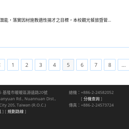
能，落實因材施教適性揚才之目標，本校觀光餐旅暨管...
1
2
3
4
5
6
7
8
...
Go to the previous page
5 基隆市暖暖區源遠路20號
總機：+886-2-24582052
uanyuan Rd., Nuannuan Dist.,
[
分機查詢
]
ity 205, Taiwan (R.O.C.)
傳真：+886-2-24573724
訊
] [
規劃路線
]