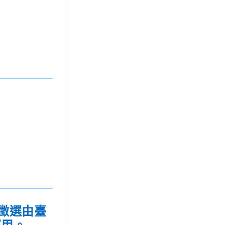
開徵選由臺
運用。