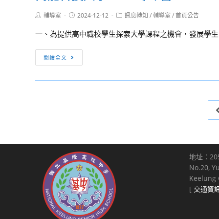
客
校
全
美
語
提
Post
Post
Post
輔導室
2024-12-12
訊息轉知
/
輔導室
/
首頁公告
國
親
author:
published:
category:
能
供
公
子
一、為提供高中職校學生探索大學課程之機會，發展學生潛
力
烘
教
音
認
焙
員
樂
萬
閱讀全文
證
科、
工
劇
能
報
電
房
場
科
名
機
屋
《聖
技
費
科
貸
誕
大
實
教
款，
危
學
施
師
經
機》」
2025
計
各
公
冬
畫」
1
開
令
1
名，
地址：20
徵
營
份，
供
No.20, Y
選
報
Keelung C
自
由
考
[
交通資
願
臺
並
服
灣
完
務
銀