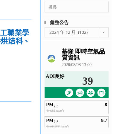
Search
for:
彙整公告
彙
農工職業學
2024 年 12 月 (102)
整
供烘焙科、
公
告