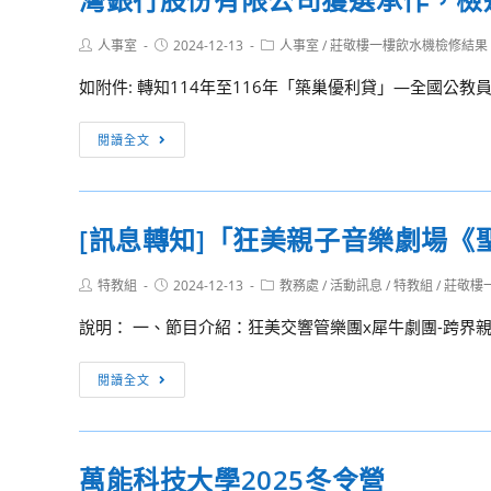
協
公
度
科
助
務
Post
Post
Post
人事室
2024-12-13
國
人事室
/
莊敬樓一樓飲水機檢修結果
教
author:
published:
category:
活
人
語
師
如附件: 轉知114年至116年「築巢優利貸」—全國公教
動
員、
文
各
宣
教
國
1
[訊
閱讀全文
傳
育
語
名
息
人
演
及
轉
員
說
國
知]114
及
比
[訊息轉知]「狂美親子音樂劇場《
立
年
軍
賽
光
至
警
成
Post
Post
Post
特教組
2024-12-13
教務處
/
活動訊息
/
特教組
/
莊敬樓
復
116
author:
published:
category:
人
績
高
年
說明： 一、節目介紹：狂美交響管樂團x犀牛劇團-跨界親
員
揭
級
「築
參
曉
商
巢
[訊
閱讀全文
加
工
優
息
114
職
利
轉
年
業
貸」
知]
度
萬能科技大學2025冬令營
學
—
「狂