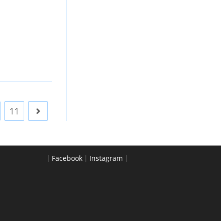
11
Go to the next page
｜
Facebook
｜
Instagram
｜