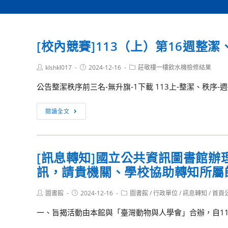
[校內競賽]113（上）第16週整
Post
Post
Post
klshkl017
2024-12-16
莊敬樓一樓飲水機檢修結果
author:
published:
category:
公告整潔秩序前三名-無升旗-1下載 113上-整潔、秩序-週排
[校
閱讀全文
內
競
賽]113（上）
[訊息轉知]國立公共資訊圖書館辦
第
訊，請貴機關、學校協助轉知所屬
16
週
Post
Post
Post
圖書館
2024-12-16
整
圖書館
/
行政單位
/
訊息轉知
/
首頁
author:
published:
category:
潔、
一、旨揭活動由本館與「臺灣動物與人學會」合辦，自113
秩