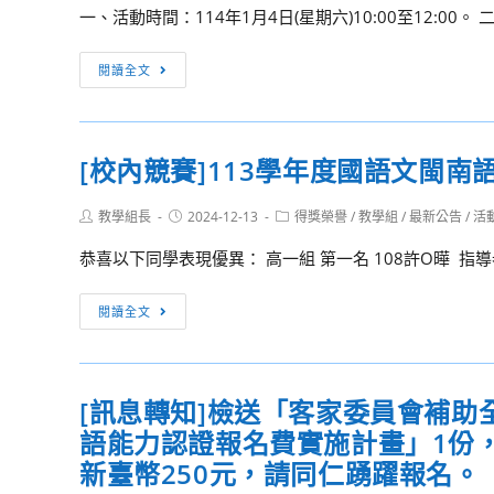
自
一、活動時間：114年1月4日(星期六)10:00至12:00。 
食」
願
系
服
2025
閱讀全文
列
務
東
講
偏
海
座
遠
大
暨
[校內競賽]113學年度國語文閩
地
學
書
區
音
展
Post
Post
Post
教學組長
2024-12-13
得獎榮譽
/
教學組
/
最新公告
/
活
學
樂
author:
published:
12
category:
校
系
恭喜以下同學表現優異： 高一組 第一名 108許O曄 指導老
月
教
音
場
師
樂
[校
次
閱讀全文
介
治
內
活
聘
療
競
動
作
招
賽]113
資
[訊息轉知]檢送「客家委員會補助
業，
生
學
訊，
國
說
語能力認證報名費實施計畫」1份
年
請
立
明
度
新臺幣250元，請同仁踴躍報名。
貴
金
會
國