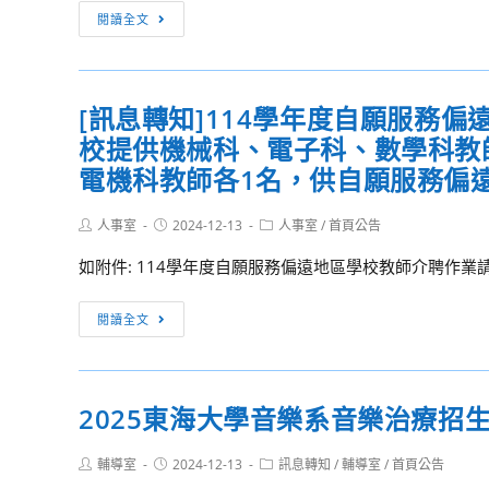
序
[訊
閱讀全文
成
息
績
轉
公
知]
告
[訊息轉知]114學年度自願服務
國
校提供機械科、電子科、數學科教
立
公
電機科教師各1名，供自願服務偏
共
資
Post
Post
Post
人事室
2024-12-13
人事室
/
首頁公告
author:
published:
category:
訊
如附件: 114學年度自願服務偏遠地區學校教師介聘作業請
圖
書
[訊
閱讀全文
館
息
辦
轉
理
知]114
「以
2025東海大學音樂系音樂治療招
學
動
年
物
Post
Post
Post
輔導室
2024-12-13
訊息轉知
/
輔導室
/
首頁公告
度
author:
published:
category:
為