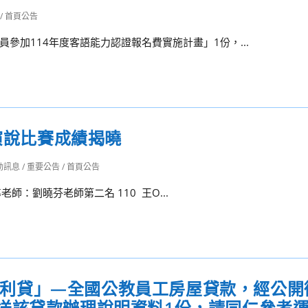
/
首頁公告
加114年度客語能力認證報名費實施計畫」1份，...
語演說比賽成績揭曉
動訊息
/
重要公告
/
首頁公告
老師：劉曉芬老師第二名 110 王O...
築巢優利貸」—全國公教員工房屋貸款，經公
送該貸款辦理說明資料1份，請同仁參考