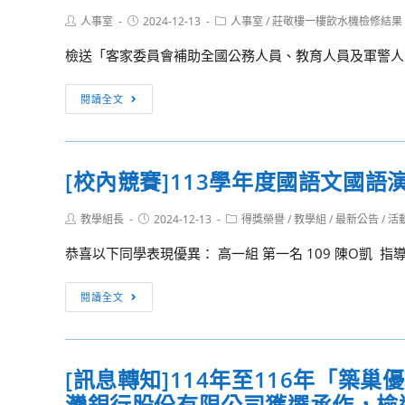
機
門
語
Post
Post
Post
人事室
2024-12-13
人事室
/
莊敬樓一樓飲水機檢修結果
關、
author:
published:
高
category:
文
學
檢送「客家委員會補助全國公務人員、教育人員及軍警人員參
級
閩
校
農
南
協
[訊
工
閱讀全文
語
助
息
職
演
轉
轉
業
說
知
知]
學
比
[校內競賽]113學年度國語文國
所
檢
校
賽
屬
送
提
成
Post
Post
Post
教學組長
師
2024-12-13
得獎榮譽
/
教學組
/
最新公告
/
活
「客
供
author:
published:
category:
績
生、
家
機
恭喜以下同學表現優異： 高一組 第一名 109 陳O凱 指導
揭
同
委
械
曉
仁
員
[校
科、
閱讀全文
踴
會
內
電
躍
補
競
子
參
助
賽]113
科、
加
[訊息轉知]114年至116年「
全
學
數
並
國
灣銀行股份有限公司獲選承作，檢
年
學