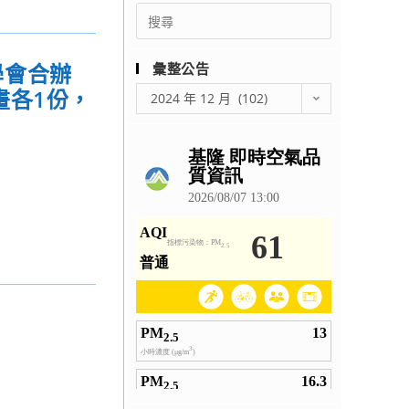
Search
for:
學會合辦
彙整公告
彙
畫各1份，
2024 年 12 月 (102)
整
公
告