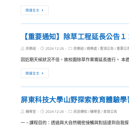
國
文
[訊
閱讀全文
教
息
育
轉
聯
知]
【重要通知】除草工程延長公告１
盟
「2025【衛
主
武
Post
Post
Post
庶務組
2024-12-26
庶務組
/
總務處
/
置頂公告
/
重要公
辦
營
author:
published:
category:
及
音
因近期天候狀況不佳，故校園除草作業需延長進行。 本週末12
社
樂
團
營】
【重
閱讀全文
法
管
要
人
風
通
中
琴
知】
屏東科技大學山野探索教育體驗學
華
x
除
傳
薩
草
統
Post
Post
Post
輔導室
2024-12-26
訊息轉知
/
輔導室
/
首頁公告
克
工
author:
published:
category:
文
斯
程
一、課程目的：透過與大自然親密接觸與對話達到自我探索
化
風」
延