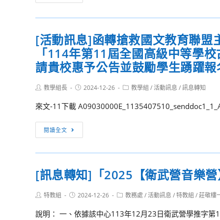
百
內
年
競
風
賽]113（上）
[活動訊息]函轉搶救國文教育聯
華
第
「114年第11屆全國高級中等學
18
週
請貴校惠予公告並鼓勵學生踴躍報
整
潔、
Post
Post
Post
教學組長
2024-12-26
教學組
/
活動訊息
/
訊息轉知
author:
published:
category:
秩
來文-11下載 A09030000E_1135407510_senddoc1_1_
序
成
[活
閱讀全文
績
動
公
訊
告
息]
[訊息轉知]「2025【衛武營音樂
函
轉
Post
Post
Post
特教組
2024-12-26
教務處
/
活動訊息
/
特教組
/
莊敬樓
搶
author:
published:
category:
救
說明： 一、依據該中心113年12月23日衛武營學推字第113