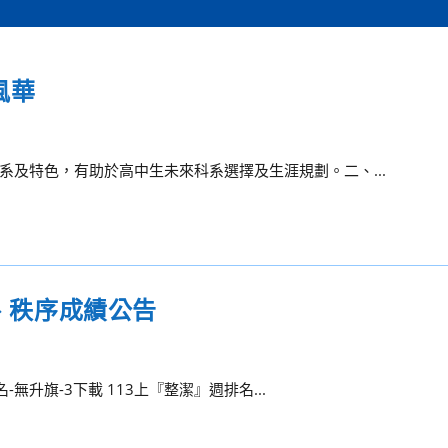
風華
及特色，有助於高中生未來科系選擇及生涯規劃。二、...
潔、秩序成績公告
無升旗-3下載 113上『整潔』週排名...