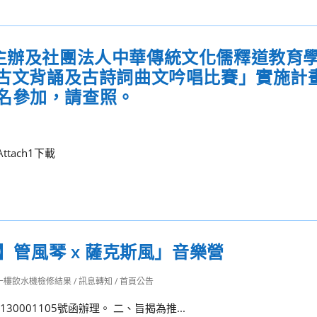
盟主辦及社團法人中華傳統文化儒釋道教育
校古文背誦及古詩詞曲文吟唱比賽」實施計
名參加，請查照。
Attach1下載
營】管風琴 x 薩克斯風」音樂營
一樓飲水機檢修結果
/
訊息轉知
/
首頁公告
0001105號函辦理。 二、旨揭為推...