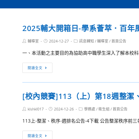
2025輔大開箱日-學系薈萃．百年
Post
Post
Post
輔導室
2024-12-27
訊息轉知
/
輔導室
/
首頁公告
author:
published:
category:
一、本活動之主要目的為協助高中職學生深入了解本校科系
2025
閱讀全文
輔
大
開
[校內競賽]113（上）第18週整
箱
日-
Post
Post
Post
klshkl017
2024-12-26
學務處
/
衛生組
/
首頁公告
學
author:
published:
category:
系
113上-整潔、秩序-週排名公告-4下載 公告整潔秩序前三名-
薈
萃．
[校
閱讀全文