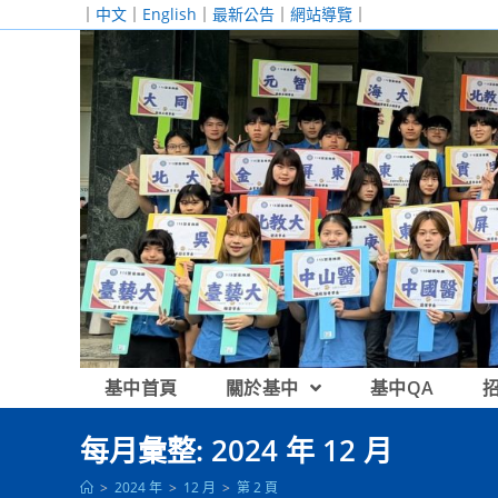
跳
｜
中文
｜
English
｜
最新公告
｜
網站導覽
｜
轉
至
主
要
內
容
基中首頁
關於基中
基中QA
每月彙整: 2024 年 12 月
>
2024 年
>
12 月
>
第 2 頁