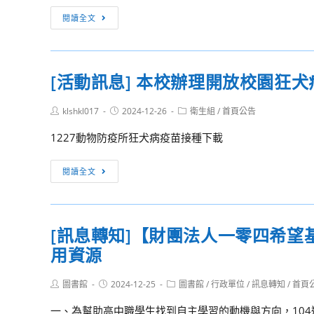
儒
音
長
屏
閱讀全文
釋
樂
公
東
道
營
告
科
教
１
技
育
[活動訊息] 本校辦理開放校園狂
２
大
學
／
學
會
Post
Post
Post
klshkl017
2024-12-26
衛生組
/
首頁公告
２
山
author:
published:
category:
合
８
野
1227動物防疫所狂犬病疫苗接種下載
辦
（六）
探
「114
～
索
[活
閱讀全文
年
１
教
動
第
２
育
訊
11
／
體
息]
屆
[訊息轉知]【財團法人一零四希
２
驗
本
全
９
學
用資源
校
國
（日）
習
辦
高
營
Post
Post
Post
圖書館
2024-12-25
理
圖書館
/
行政單位
/
訊息轉知
/
首頁
級
author:
published:
category:
開
一、為幫助高中職學生找到自主學習的動機與方向，104
中