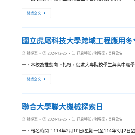
放
等
校
[訊
學
閱讀全文
園
息
校
狂
轉
古
犬
知]
文
病
國立虎尾科技大學跨域工程應用冬
【財
背
疫
團
誦
苗
Post
Post
Post
輔導室
2024-12-25
訊息轉知
/
輔導室
/
首頁公告
法
及
author:
published:
category:
免
人
古
一、本校為推動向下扎根，促進大專院校學生與高中職學生
費
一
詩
接
零
國
詞
閱讀全文
種
四
立
曲
希
虎
文
望
尾
吟
聯合大學聯大機械探索日
基
科
唱
金
技
比
Post
Post
Post
輔導室
2024-12-25
訊息轉知
/
輔導室
/
首頁公告
會】
大
賽」
author:
published:
category:
提
學
實
一、報名時間：114年2月10日(星期一)至114年3月2日(
供