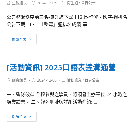
Post
Post
Post
生輔組長
2024-12-05
衛生組
/
首頁公告
author:
published:
category:
公告整潔秩序前三名-無升旗下載 113上-整潔、秩序-週排名
公告下載 113上『整潔』週排名成績-第...
[校
閱讀全文
內
競
賽]113（上）
[活動資訊] 2025口語表達溝通營
第
15
Post
Post
Post
訓育組長
2024-12-05
活動訊息
/
首頁公告
週
author:
published:
category:
整
一、營隊效益:全程參與之學員，將頒發主辦單位 24 小時之
潔、
結業證書。 二、報名網址與詳細活動介紹: ...
秩
序
[活
閱讀全文
成
動
績
資
公
訊]