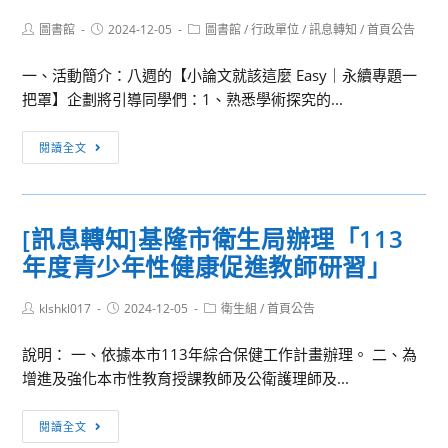
職
Post
Post
Post
圖書館
2024-12-05
圖書館
/
行政單位
/
訊息轉知
/
首頁公告
務
author:
published:
category:
代
一、活動簡介：八週的【小論文就該這麼 Easy｜永續專題一
理
把罩】企劃將引導同學們：1、熟悉學術探究的...
人
甄
[訊
閱讀全文
試
息
錄
轉
取
知]
[訊息轉知]基隆市衛生局辦理「113
名
社
單
年度青少年性健康促進教師研習」
團
法
Post
Post
Post
klshkl017
人
2024-12-05
衛生組
/
首頁公告
author:
published:
category:
臺
說明： 一、依據本市113年綜合保健工作計畫辦理。 二、為
灣
增進及強化本市性教育授課教師及公衛護理師及...
潛
進
[訊
閱讀全文
永
息