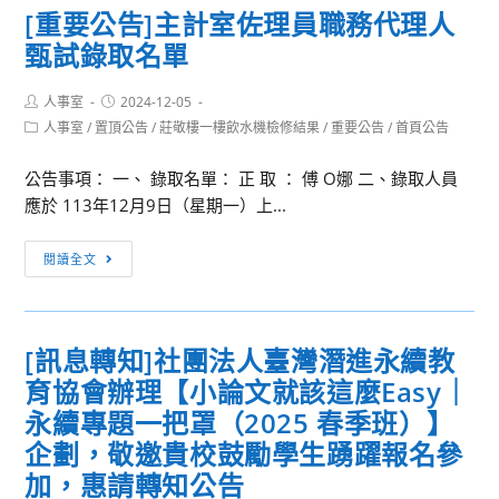
告
[重要公告]主計室佐理員職務代理人
2025
甄試錄取名單
口
語
Post
Post
人事室
2024-12-05
表
author:
published:
Post
人事室
/
置頂公告
/
莊敬樓一樓飲水機檢修結果
/
重要公告
/
首頁公告
達
category:
溝
公告事項： 一、 錄取名單： 正 取 ： 傅 O娜 二、錄取人員
通
應於 113年12月9日（星期一）上...
營
[重
閱讀全文
要
公
告]
[訊息轉知]社團法人臺灣潛進永續教
主
育協會辦理【小論文就該這麼Easy｜
計
室
永續專題一把罩（2025 春季班）】
佐
企劃，敬邀貴校鼓勵學生踴躍報名參
理
加，惠請轉知公告
員