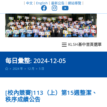
跳
｜
中文
｜
English
｜
最新公告
｜
網站導覽
｜
轉
至
主
要
內
容
KLSH基中首頁選單
每日彙整: 2024-12-05
>
2024 年
>
12 月
>
5 日
[校內競賽]113（上）第15週整潔、
秩序成績公告