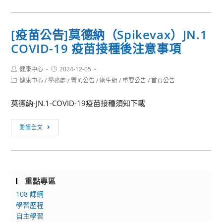
續
轉
教
知]
育
[疫苗公告]莫德納（Spikevax）JN.1
基
協
COVID-19 疫苗接種後注意事項
隆
會
市
辦
Post
Post
健康中心
衛
2024-12-05
理
author:
published:
Post
健康中心
/
學務處
/
置頂公告
/
衛生組
/
重要公告
/
首頁公告
生
【小
category:
局
論
莫德納-JN.1-COVID-19疫苗接種須知下載
辦
文
理
就
[疫
閱讀全文
「113
該
苗
年
這
公
度
麼
告]
青
Easy
莫
少
重點專區
｜
德
年
永
108 課綱
納
性
學習歷程
續
（Spikevax）
健
自主學習
專
JN.1