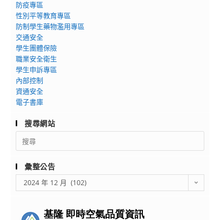
康
防疫專區
題
COVID-
促
性別平等教育專區
一
19
進
防制學生藥物濫用專區
把
疫
交通安全
教
罩
苗
學生團體保險
師
（2025
接
職業安全衛生
研
春
種
學生申訴專區
習」
季
後
內部控制
班）】
資通安全
注
企
電子書庫
意
劃，
事
搜尋網站
敬
項
Search
邀
for:
貴
校
彙整公告
鼓
彙
2024 年 12 月 (102)
勵
整
學
公
生
告
踴