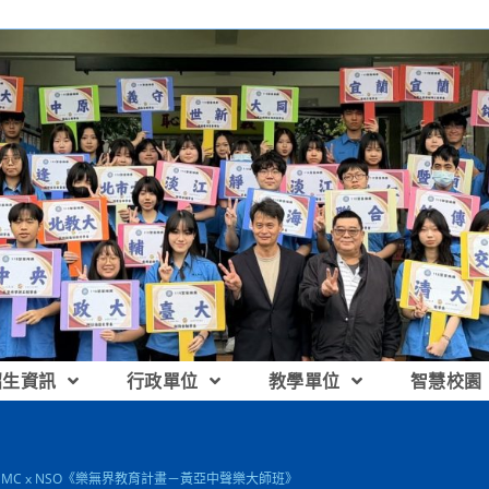
招生資訊
行政單位
教學單位
智慧校園
 SMC x NSO《樂無界教育計畫－黃亞中聲樂大師班》