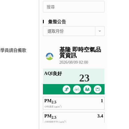
Search
for:
彙整公告
彙
選取月份
整
公
告
選學員請自備歌