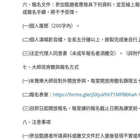
六、報名文件：參加甄選者應檢具下列資料，並至線上報
成報名手續，將不予受理。
(一)個人履歷（200字內）。
(二)個人演唱影音檔，全長五分鐘以上，錄製完成後自行上
(三)法定代理人同意書（未成年報名者須繳交）。（詳附
七、大師班旁聽與報名方式
(一)本聲樂大師班對外開放參與，每堂開放旁聽名額限五
(二)報名表單：
https://forms.gle/jSXjuVhhT1MPBbhaA
(三)自即日起開放報名，每堂課的報名截止日期為課堂前一天
八、注意事項
(一)參加甄選者所填資料或繳交文件於入選後發現不實