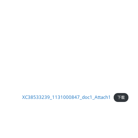
XC38533239_1131000847_doc1_Attach1
下載