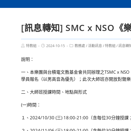
[訊息轉知] SMC x N
Post
Post
Post
特教組
2024-10-15
教務處
/
活動訊息
/
特教組
/
訊息轉
author:
published:
category:
說明：
一、本樂團與台積電文教基金會共同辦理之TSMC x 
學員報名（以男高音為優先）；此次大師班亦開放對聲樂
二、大師班授課時間、地點與形式
(一)時間：
１、2024/10/30 (三) 18:00-21:00（含每位30分
２、2024/11/06 (三) 18:00-21:00（含每位30分鐘