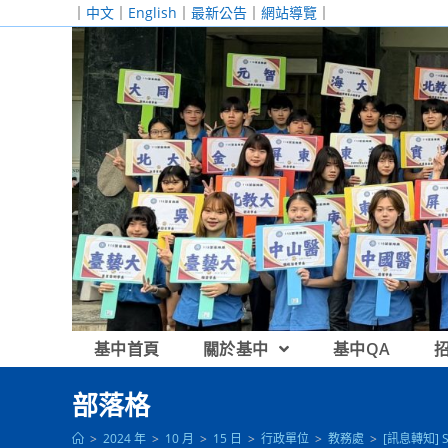
跳
｜
中文
｜
English
｜
最新公告
｜
網站導覽
｜
轉
至
主
要
內
容
基中首頁
關於基中
基中QA
部落格
>
2024 年
>
10 月
>
15 日
>
行政單位
>
教務處
>
[訊息轉知]