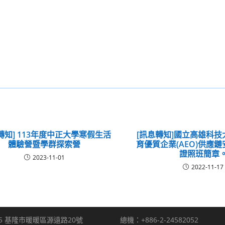
轉知] 113年度中正大學寒假生活
[訊息轉知]國立高雄科
體驗營暨學群探索營
育優質企業(AEO)供應
證照班簡章
2023-11-01
2022-11-17
5 基隆市暖暖區源遠路20號
總機：+886-2-24582052