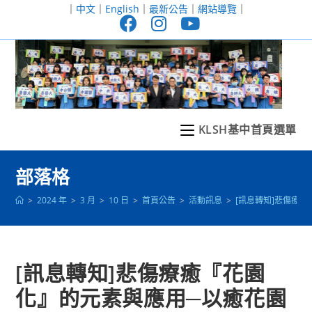
跳
｜
中文
｜
English
｜
最新公告
｜
網站導覽
｜
轉
至
主
要
內
容
KLSH基中首頁選單
部落格
>
2024 年
>
3 月
>
10 日
>
首頁公告
>
活動訊息
>
[訊息轉知]悲傷療
[訊息轉知]悲傷療癒『花園
化』的元素與應用─以癒花園