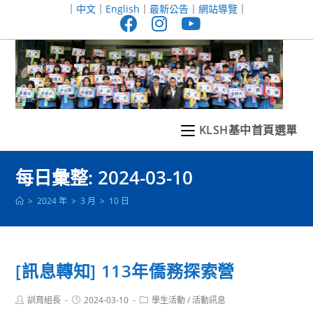
跳
｜
中文
｜
English
｜
最新公告
｜
網站導覽
｜
轉
至
主
要
內
容
KLSH基中首頁選單
每日彙整: 2024-03-10
>
2024 年
>
3 月
>
10 日
[訊息轉知] 113年僑務探索營
Post
Post
Post
訓育組長
2024-03-10
學生活動
/
活動訊息
author:
published:
category: