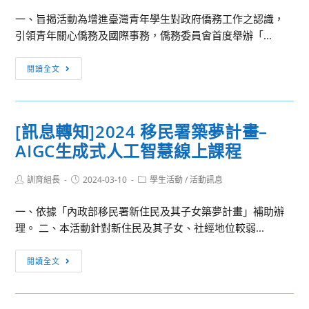
一、旨揭活動為增進臺灣青年學生對政府僑務工作之認識，
引領青年關心僑務及國際事務，僑務委員會首度舉辦「...
[訊
閱讀全文
息
轉
知]
[訊息轉知]2024 移民署築夢計畫–
113
AIGC生成式人工智慧線上課程
年
僑
Post
Post
Post
訓育組長
務
2024-03-10
學生活動
/
活動訊息
author:
published:
category:
探
一、依據「內政部移民署新住民及其子女築夢計畫」補助辦
索
理。 二、本活動針對新住民及其子女、社經地位較弱...
營
[訊
閱讀全文
息
轉
知]2024