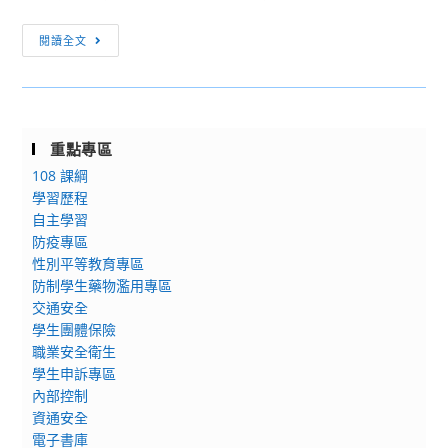
課
的
程
[訊
閱讀全文
元
息
素
轉
與
知]
應
2024
用
重點專區
全
─
108 課綱
國
以
學習歷程
醫
癒
自主學習
工
花
防疫專區
日
園
性別平等教育專區
創
為
防制學生藥物濫用專區
新
交通安全
例
醫
學生團體保險
線
材
職業安全衛生
上
競
學生申訴專區
課
賽
內部控制
程
資通安全
電子書庫