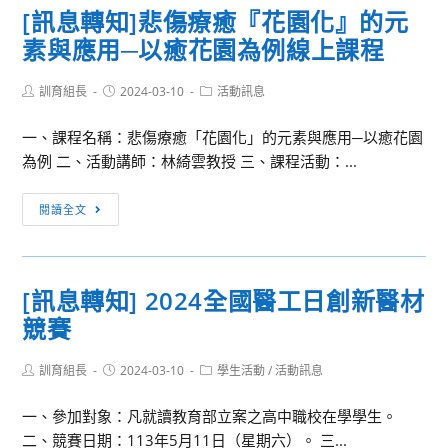
[訊息轉知]悲傷療癒『花園化』的元
移
素與應用─以癒花園為例線上課程
民
署
Post
Post
Post
訓育組長
築
2024-03-10
活動訊息
author:
published:
category:
夢
一、課程名稱：悲傷療癒「花園化」的元素與應用─以癒花園
計
為例 二、活動講師：林綺雲教授 三、課程活動：...
畫
–
[訊
閱讀全文
AIGC
息
生
轉
成
知]
式
[訊息轉知] 2024全國醫工日創新醫材
悲
人
競賽
傷
工
療
智
Post
Post
Post
訓育組長
癒
2024-03-10
學生活動
/
活動訊息
慧
author:
published:
category:
『花
線
一、參加對象：凡就讀教育部立案之高中職校在學學生。
園
上
二、競賽日期：113年5月11日（星期六）。 三...
化』