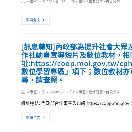
臺
Post
Post
Post
人事室
2024-01-26
人事室
/
重要公告
/
首頁公告
發
author:
published:
category:
北
給
大
[訊
辦
閱讀全文
學
息
法」
辦
轉
第
理
知]
4
同
[訊息轉知]內政部為提升社會大眾
配
條
步
作社動畫宣導短片及數位教材，相
合
業
遠
衛
址:https://coop.moi.go
經
距
生
數位學習專區」項下；數位教材亦
考
線
福
試
尋，請查照。
上
利
院、
課
部
行
Post
Post
Post
人事室
2024-01-26
人事室
/
進修研習
/
首頁公告
程
「第
author:
published:
category:
政
–
網址連結: 內政部合作事業入口網 https://coop.moi.gov.t
五
院
「Python
期
113
基
[訊
國
閱讀全文
年
礎
息
家
1
程
轉
癌