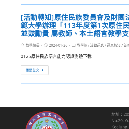
對
實
第
考
報
於
施
10
訊
考，
合
[活動轉知]原住民族委員會及財團
要
條
息]112
請
作
點，
及
範大學辦理「113年度第1次原住
學
查
社
業
第
年
並鼓勵貴 屬教師、本土語言教學
照。
之
將
36
度
認
乳
條
第
Post
Post
Post
教學組長
2024-01-26
教學組
/
活動訊息
/
訊息轉知
/
首
識，
author:
published:
category:
癌、
修
二
112
0125原住民族語言能力認證測驗下載
大
正
學
年
腸
條
期
[活
度
閱讀全文
癌、
文，
轉
動
製
口
業
學
轉
作
腔
經
考
知]
合
癌、
總
日
原
作
子
統
程
住
社
宮
分
表
民
動
頸
別
及
地址：20
族
畫
癌
於
試
No.20, Y
委
宣
及
民
Keelung C
場