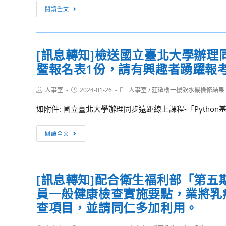
營
[政
閱讀全文
令
宣
導]
[訊息轉知]檢送國立臺北大學辦理同
「公
暨報名表1份，請有興趣者踴躍報
務
人
Post
Post
Post
人事室
2024-01-26
員
人事室
/
莊敬樓一樓飲水機檢修結果
author:
published:
category:
執
如附件: 國立臺北大學辦理同步遠距線上課程-「Pytho
行
職
[訊
閱讀全文
務
息
意
轉
外
知]
傷
[訊息轉知]配合衛生福利部「第五期
檢
亡
員一般健康檢查實施要點，業將乳
送
慰
國
查項目，並請同仁多加利用。
問
立
金