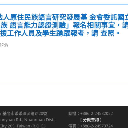
法人原住民族語言研究發展基 金會委託國
民族 語言能力認證測驗」報名相關事宜，
支援工作人員及學生踴躍報考，請 查照。
頁公告
5 基隆市暖暖區源遠路20號
總機：+886-2-24582052
uanyuan Rd., Nuannuan Dist.,
[
分機查詢
]
ity 205, Taiwan (R.O.C.)
傳真：+886-2-24573724