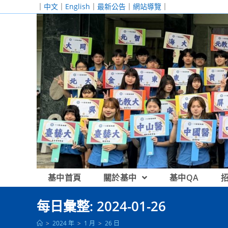
跳
｜
中文
｜
English
｜
最新公告
｜
網站導覽
｜
轉
至
主
要
內
容
基中首頁
關於基中
基中QA
每日彙整: 2024-01-26
>
2024 年
>
1 月
>
26 日