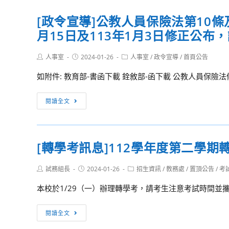
月
式
知]
症
12
[政令宣導]公教人員保險法第10條
設
內
防
日
計
月15日及113年1月3日修正公布
政
治
令
班」
部
計
修
簡
Post
Post
Post
人事室
2024-01-26
為
人事室
/
政令宣導
/
首頁公告
畫
正
author:
published:
category:
章
提
（2024-
發
如附件: 教育部-書函下載 銓敘部-函下載 公教人員保險法
暨
升
2030
布，
報
社
年）」，
[政
請
閱讀全文
名
會
公
令
查
表
大
務
宣
照。
1
眾
人
導]
份，
及
[轉學考訊息]112學年度第二學
員
公
請
政
一
教
有
府
Post
Post
Post
試務組長
2024-01-26
招生資訊
/
教務處
/
置頂公告
/
考
般
人
author:
published:
category:
興
行
健
員
本校於1/29（一）辦理轉學考，請考生注意考試時間並攜帶准
趣
政
康
保
者
人
檢
險
[轉
閱讀全文
踴
員
查
法
學
躍