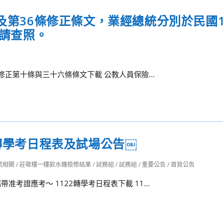
及第36條修正條文，業經總統分別於民國1
，請查照。
修正第十條與三十六條條文下載 公教人員保險...
期轉學考日程表及試場公告￼
試相關
/
莊敬樓一樓飲水機檢修結果
/
試務組
/
試務組
/
重要公告
/
首頁公告
考證應考～ 1122轉學考日程表下載 11...