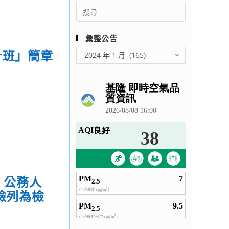
Search
for:
彙整公告
彙
計班」簡章
2024 年 1 月 (165)
整
公
告
，公務人
檢列為檢