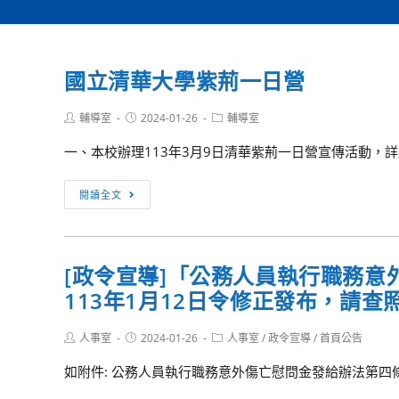
國立清華大學紫荊一日營
Post
Post
Post
輔導室
2024-01-26
輔導室
author:
published:
category:
一、本校辦理113年3月9日清華紫荊一日營宣傳活動，詳
國
閱讀全文
立
清
華
[政令宣導]「公務人員執行職務
大
113年1月12日令修正發布，請查
學
紫
Post
Post
Post
人事室
2024-01-26
荊
人事室
/
政令宣導
/
首頁公告
author:
published:
category:
一
如附件: 公務人員執行職務意外傷亡慰問金發給辦法第四條
日